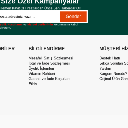
Size Özel Kampanyalar
Hemen Kayıt Ol Fırsatlardan Önce Sen Haberdar Ol!
Gönder
yelik koşullarını
ve
kişisel verilerimin
korunmasını kabul
diyorum.
RİLER
BİLGİLENDİRME
MÜŞTERİ Hİ
Mesafeli Satış Sözleşmesi
Destek Hattı
İptal ve İade Sözleşmesi
Sıkça Sorulan So
Üyelik İşlemleri
Yardım
Vitamin Rehberi
Kargom Nerede?
Garanti ve İade Koşulları
Orijinal Ürün Gara
Etbis