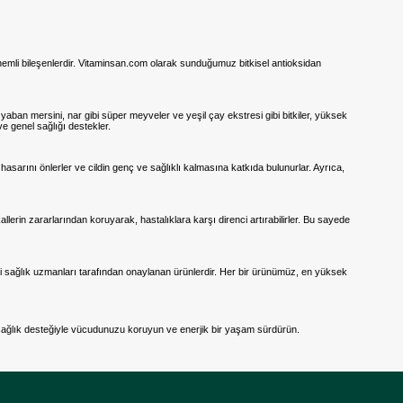
nemli bileşenlerdir. Vitaminsan.com olarak sunduğumuz bitkisel antioksidan
, yaban mersini, nar gibi süper meyveler ve yeşil çay ekstresi gibi bitkiler, yüksek
ve genel sağlığı destekler.
lt hasarını önlerler ve cildin genç ve sağlıklı kalmasına katkıda bulunurlar. Ayrıca,
allerin zararlarından koruyarak, hastalıklara karşı direnci artırabilirler. Bu sayede
ri sağlık uzmanları tarafından onaylanan ürünlerdir. Her bir ürünümüz, en yüksek
n sağlık desteğiyle vücudunuzu koruyun ve enerjik bir yaşam sürdürün.