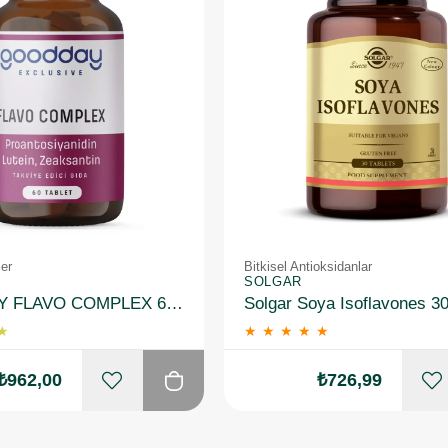
ler
Bitkisel Antioksidanlar
SOLGAR
GOODDAY FLAVO COMPLEX 60 TABLET TAKVİYE EDİCİ GIDA
Solgar Soya Isoflavones 30
★
★
★
★
★
★
₺962,00
₺726,99