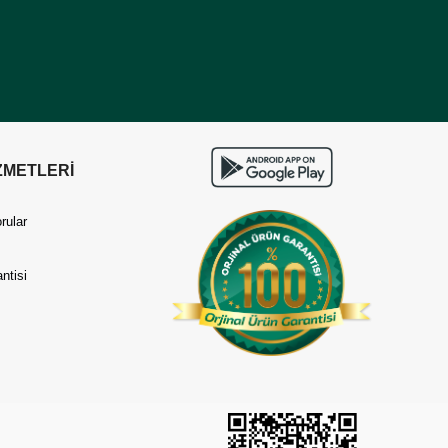
ZMETLERİ
rular
ntisi