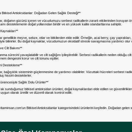
 Bitkisel Antioksidanlar: Doğadan Gelen Sağlık Desteği**
nlar, doğanın gücünü içeren ve vücudumuzu serbest radikallerin zararlı etkilerinden koruyan ö
aşamı desteklemenin doğal yollarından biridir ve en yüksek kalite standartlarına sahiptir.
 Kaynakları**
lar genellikle meyve, sebze, otlar ve bitkilerden elde edilir. Örneğin, acai berry, çay yaprakları
riyle bilinirler. Bu doğal kaynaklar, vücudumuzun oksidatif stresle savaşmasına yardımcı olur 
ve Cilt Bakımı**
nma sürecini yavaşlatabilir ve cilt sağlığını iyileştirebilir. Serbest radikallerin neden olduğu ci
 nem dengesini korur ve cilt tonunu eşitler.
ini Destekleme**
lar, bağışıklık sisteminin güçlenmesine de yardımcı olabilirler. Vücuttaki hücreleri serbest radik
luş hissini desteklerler.
üvencesiyle Sağlık Dolu Ürünler**
ak sunduğumuz bitkisel antioksidan ürünleri, doğal kaynaklardan elde edilen ve güvenilirlikle
 uygun olarak üretilir ve düzenli olarak kontrol edilir.
 vitaminsan.com’un Bitkisel Antioksidanlar kategorisindeki ürünlerini keşfedin. Doğadan gele