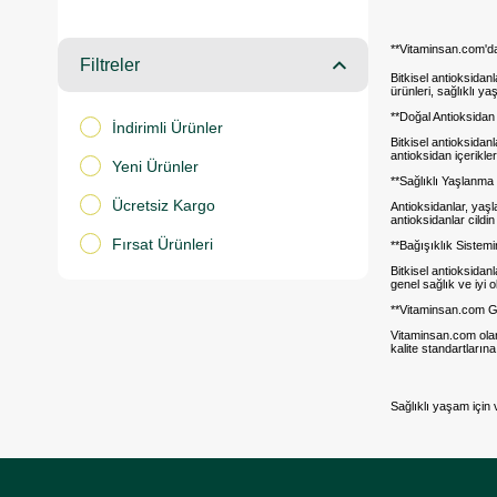
**Vitaminsan.com'da
Filtreler
Bitkisel antioksida
ürünleri, sağlıklı y
**Doğal Antioksidan
İndirimli Ürünler
Bitkisel antioksidan
antioksidan içerikle
Yeni Ürünler
**Sağlıklı Yaşlanma 
Ücretsiz Kargo
Antioksidanlar, yaşla
antioksidanlar cildin
Fırsat Ürünleri
**Bağışıklık Sistem
Bitkisel antioksidan
genel sağlık ve iyi o
**Vitaminsan.com G
Vitaminsan.com olar
kalite standartlarına
Sağlıklı yaşam için