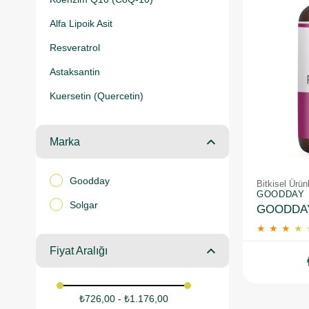
Alfa Lipoik Asit
Resveratrol
Astaksantin
Kuersetin (Quercetin)
Marka
Goodday
Bitkisel Ürün
GOODDAY
Solgar
★
★
★
★
Fiyat Aralığı
₺726,00 - ₺1.176,00