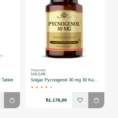
Vitaminler
SOLGAR
 Tablet
Solgar Pycnogenol 30 mg 30 Kapsül
★
★
★
★
★
₺1.176,00