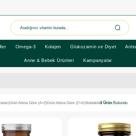
ler
Omega-3
Kolajen
Glukozamin ve Diyet
Anti
Anne & Bebek Ürünleri
Kampanyalar
3 Ürün
zalan)
Ürün Adına Göre (A>Z)
Ürün Adına Göre (Z<A)
Stoktakiler