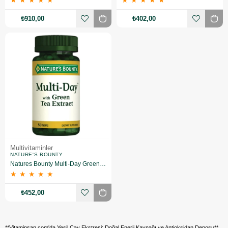
★
★
★
★
★
★
★
★
★
★
₺910,00
₺402,00
Multivitaminler
NATURE'S BOUNTY
Natures Bounty Multi-Day Green Tea Extract Takviye Edici Gıda 50 Tablet
★
★
★
★
★
₺452,00
**Vitaminsan.com'da Yeşil Çay Ekstresi: Doğal Enerji Kaynağı ve Antioksidan Deposu**