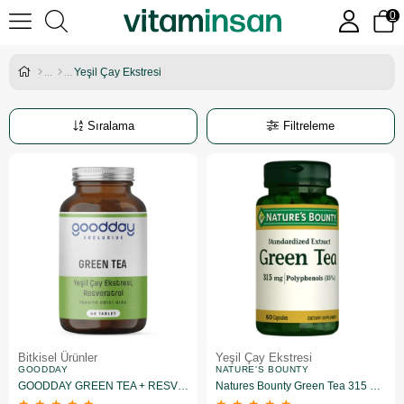
0
Yeşil Çay Ekstresi
Sıralama
Filtreleme
Bitkisel Ürünler
Yeşil Çay Ekstresi
GOODDAY
NATURE'S BOUNTY
GOODDAY GREEN TEA + RESVERATROL 60 TABLET TAKVİYE EDİCİ GIDA
Natures Bounty Green Tea 315 mg. Takviye Edici Gıda 60 Kapsül