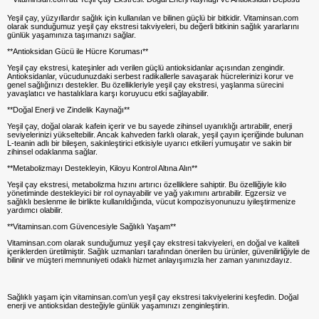
Yeşil çay, yüzyıllardır sağlık için kullanılan ve bilinen güçlü bir bitkidir. Vitaminsan.com
olarak sunduğumuz yeşil çay ekstresi takviyeleri, bu değerli bitkinin sağlık yararlarını
günlük yaşamınıza taşımanızı sağlar.
**Antioksidan Gücü ile Hücre Koruması**
Yeşil çay ekstresi, kateşinler adı verilen güçlü antioksidanlar açısından zengindir.
Antioksidanlar, vücudunuzdaki serbest radikallerle savaşarak hücrelerinizi korur ve
genel sağlığınızı destekler. Bu özellikleriyle yeşil çay ekstresi, yaşlanma sürecini
yavaşlatıcı ve hastalıklara karşı koruyucu etki sağlayabilir.
**Doğal Enerji ve Zindelik Kaynağı**
Yeşil çay, doğal olarak kafein içerir ve bu sayede zihinsel uyanıklığı artırabilir, enerji
seviyelerinizi yükseltebilir. Ancak kahveden farklı olarak, yeşil çayın içeriğinde bulunan
L-teanin adlı bir bileşen, sakinleştirici etkisiyle uyarıcı etkileri yumuşatır ve sakin bir
zihinsel odaklanma sağlar.
**Metabolizmayı Destekleyin, Kiloyu Kontrol Altına Alın**
Yeşil çay ekstresi, metabolizma hızını artırıcı özelliklere sahiptir. Bu özelliğiyle kilo
yönetiminde destekleyici bir rol oynayabilir ve yağ yakımını artırabilir. Egzersiz ve
sağlıklı beslenme ile birlikte kullanıldığında, vücut kompozisyonunuzu iyileştirmenize
yardımcı olabilir.
**Vitaminsan.com Güvencesiyle Sağlıklı Yaşam**
Vitaminsan.com olarak sunduğumuz yeşil çay ekstresi takviyeleri, en doğal ve kaliteli
içeriklerden üretilmiştir. Sağlık uzmanları tarafından önerilen bu ürünler, güvenilirliğiyle de
bilinir ve müşteri memnuniyeti odaklı hizmet anlayışımızla her zaman yanınızdayız.
Sağlıklı yaşam için vitaminsan.com’un yeşil çay ekstresi takviyelerini keşfedin. Doğal
enerji ve antioksidan desteğiyle günlük yaşamınızı zenginleştirin.