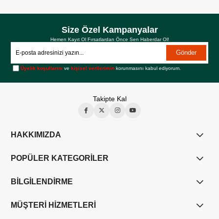
Size Özel Kampanyalar
Hemen Kayıt Ol Fırsatlardan Önce Sen Haberdar Ol!
Gönder
Üyelik koşullarını
ve
kişisel verilerimin
korunmasını kabul ediyorum.
Takipte Kal
HAKKIMIZDA
POPÜLER KATEGORİLER
BİLGİLENDİRME
MÜŞTERİ HİZMETLERİ