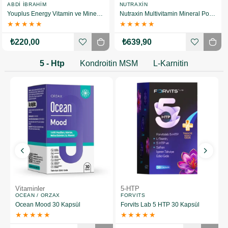
ABDI İBRAHIM
NUTRAXIN
Youplus Energy Vitamin ve Mineral Kompleksi 30 Tablet
Nutraxin Multivitamin Mineral Powder 300 gr
★
★
★
★
★
★
★
★
★
★
₺220,00
₺639,90
5 - Htp
Kondroitin MSM
L-Karnitin
Vitaminler
5-HTP
OCEAN / ORZAX
FORVITS
l
Ocean Mood 30 Kapsül
Forvits Lab 5 HTP 30 Kapsül
★
★
★
★
★
★
★
★
★
★