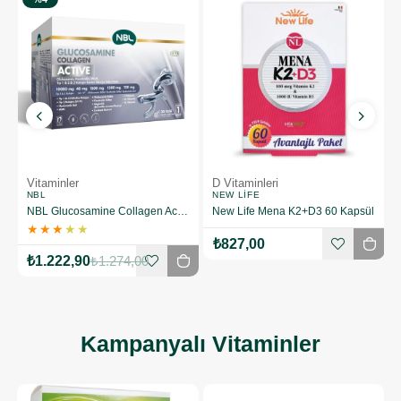
D Vitaminleri
Magnezyum
NEW LIFE
NUTRAXIN
 Saşe
New Life Mena K2+D3 60 Kapsül
Nutraxin Big Energy Plus 60 Tablet
₺827,00
₺612,00
%8
Kampanyalı Vitaminler