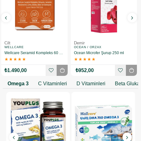
Cilt
Demir
WELLCARE
OCEAN / ORZAX
Wellcare Seramid Kompleks 60 Tablet
Ocean Microfer Şurup 250 ml
★
★
★
★
★
★
★
★
★
★
₺1.490,00
₺952,00
Omega 3
C Vitaminleri
D Vitaminleri
Beta Gluka