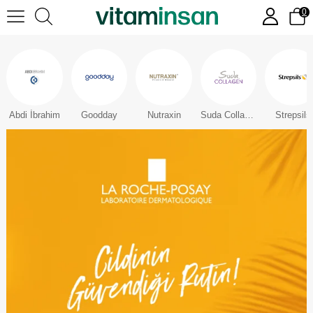
0
Abdi İbrahim
Goodday
Nutraxin
Suda Collagen
Strepsils