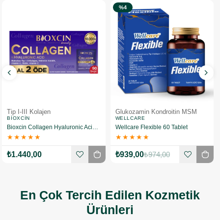
%4
Tip I-III Kolajen
Glukozamin Kondroitin MSM
BIOXCIN
WELLCARE
Bioxcin Collagen Hyaluronic Acid Hidrolize Tip 1-3 Kolajen 90 Saşe
Wellcare Flexible 60 Tablet
★
★
★
★
★
★
★
★
★
★
₺1.440,00
₺939,00
₺974,00
En Çok Tercih Edilen Kozmetik
Ürünleri