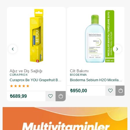
Ağız ve Diş Sağlığı
Cilt Bakımı
CURAPROX
BIODERMA
 Temizleme Kremi
Curaprox Be YOU Grapefruit Begamot 60 ml ( Yellow) Greyfurt - Bergamot Diş Macunu
Bioderma Sebium H2O Micellar 500 ml Yüz Temizleme Suyu
★
★
★
★
★
₺950,00
₺689,99