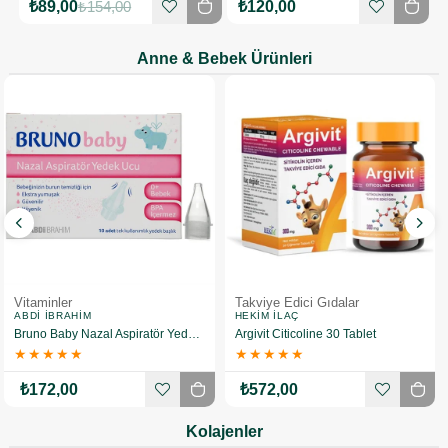
₺89,00
₺154,00
₺120,00
Anne & Bebek Ürünleri
Vitaminler
Takviye Edici Gıdalar
ABDI İBRAHIM
HEKIM İLAÇ
Bruno Baby Nazal Aspiratör Yedek Ucu 10 Adet
Argivit Citicoline 30 Tablet
★
★
★
★
★
★
★
★
★
★
₺172,00
₺572,00
Kolajenler