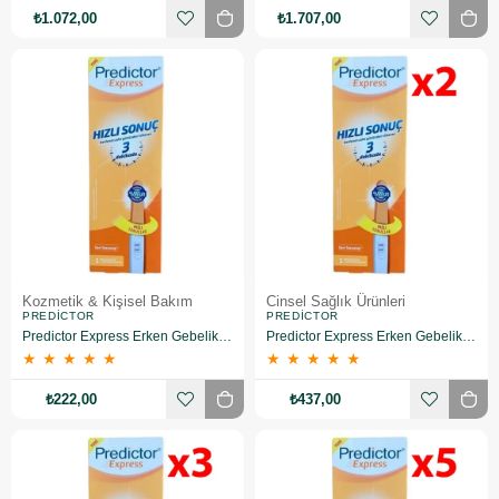
₺1.072,00
₺1.707,00
Kozmetik & Kişisel Bakım
Cinsel Sağlık Ürünleri
PREDICTOR
PREDICTOR
Predictor Express Erken Gebelik Testi
Predictor Express Erken Gebelik Testi 2 Adet
★
★
★
★
★
★
★
★
★
★
₺222,00
₺437,00