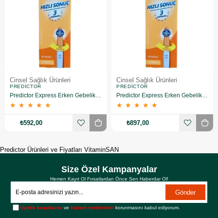
Cinsel Sağlık Ürünleri
Cinsel Sağlık Ürünleri
PREDICTOR
PREDICTOR
Predictor Express Erken Gebelik Testi 3 Adet
Predictor Express Erken Gebelik Testi 5 Adet
★
★
★
★
★
★
★
★
★
★
₺592,00
₺897,00
Predictor Ürünleri ve Fiyatları VitaminSAN
Size Özel Kampanyalar
Hemen Kayıt Ol Fırsatlardan Önce Sen Haberdar Ol!
Gönder
Üyelik koşullarını
ve
kişisel verilerimin
korunmasını kabul ediyorum.