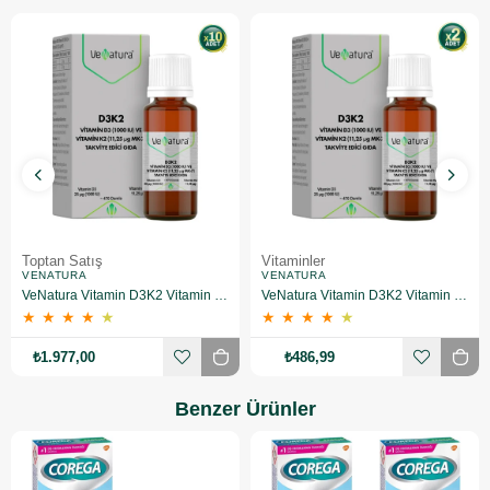
Toptan Satış
Vitaminler
VENATURA
VENATURA
VeNatura Vitamin D3K2 Vitamin Takviye Edici Gıda 10 Adet
VeNatura Vitamin D3K2 Vitamin Takviye Edici Gıda 2 Adet
★
★
★
★
★
★
★
★
★
★
₺1.977,00
₺486,99
Benzer Ürünler