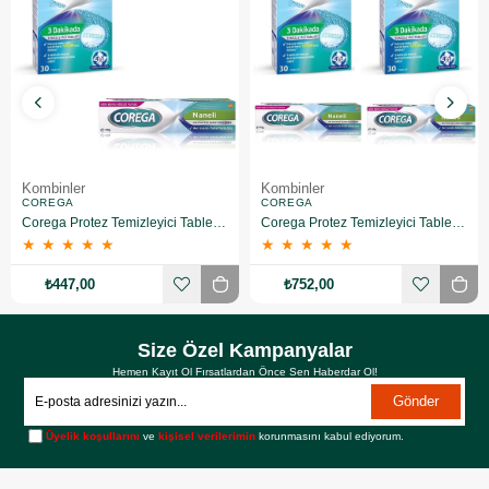
Kombinler
Kombinler
COREGA
COREGA
Corega Protez Temizleyici Tablet 30LU + Protez Yapiştirici Ferahlatici 40 gr
Corega Protez Temizleyici Tablet 30LU X2 + Protez Yapiştirici Ferahlatici 40 gr X2
★
★
★
★
★
★
★
★
★
★
₺447,00
₺752,00
Size Özel Kampanyalar
Hemen Kayıt Ol Fırsatlardan Önce Sen Haberdar Ol!
Gönder
Üyelik koşullarını
ve
kişisel verilerimin
korunmasını kabul ediyorum.