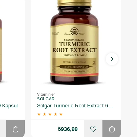
Vitaminler
Vi
SOLGAR
S
0 Kapsül
Solgar Turmeric Root Extract 60 Kapsül
★
★
★
★
★
₺936,99