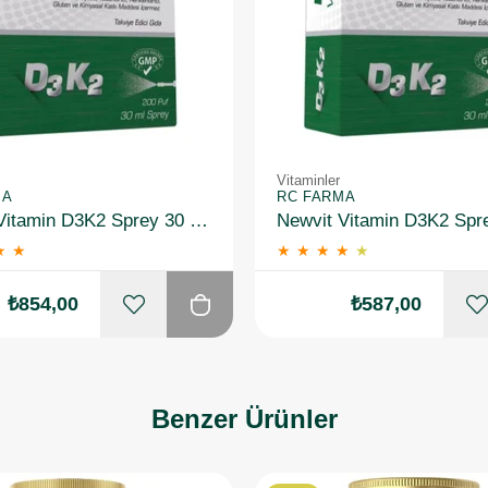
Vitaminler
MA
RC FARMA
Newvit Vitamin D3K2 Sprey 30 ml 3 Adet
★
★
★
★
★
★
★
₺854,00
₺587,00
Benzer Ürünler