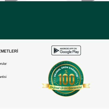
ZMETLERİ
rular
ntisi