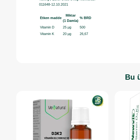
011648-12.10.2021
Miktar
Etken madde
% BRD
(1 Damla)
Vitamin D
25 µg
500
Vitamin K
20 µg
26,67
Bu ü