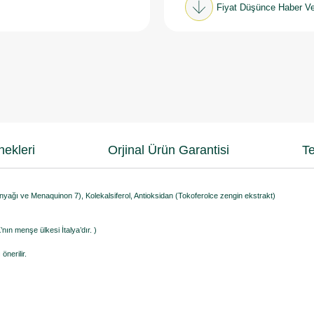
Fiyat Düşünce Haber Ve
ekleri
Orjinal Ürün Garantisi
Te
nyağı ve Menaquinon 7), Kolekalsiferol, Antioksidan (Tokoferolce zengin ekstrakt)
nın menşe ülkesi İtalya’dır. )
nerilir.