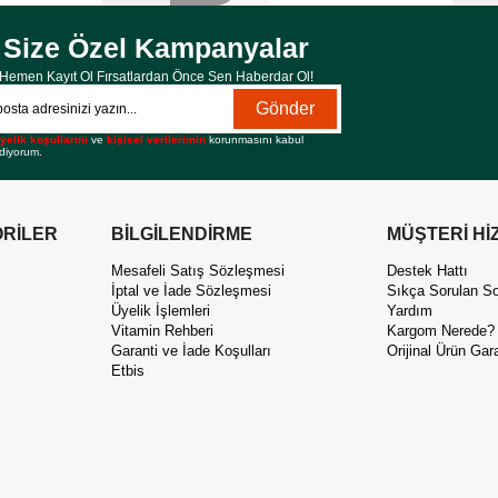
Size Özel Kampanyalar
Hemen Kayıt Ol Fırsatlardan Önce Sen Haberdar Ol!
Gönder
yelik koşullarını
ve
kişisel verilerimin
korunmasını kabul
diyorum.
RİLER
BİLGİLENDİRME
MÜŞTERİ Hİ
Mesafeli Satış Sözleşmesi
Destek Hattı
İptal ve İade Sözleşmesi
Sıkça Sorulan So
Üyelik İşlemleri
Yardım
Vitamin Rehberi
Kargom Nerede?
Garanti ve İade Koşulları
Orijinal Ürün Gara
Etbis