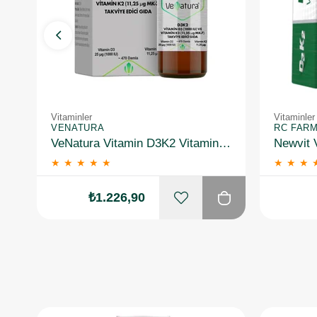
Vitaminler
Vitaminler
VENATURA
RC FAR
VeNatura Vitamin D3K2 Vitamin Takviye Edici Gıda 6 Adet
★
★
★
★
★
★
★
★
₺1.226,90