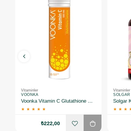
Vitaminler
Vitaminler
VOONKA
SOLGAR
Voonka Vitamin C Glutathione Complex Efervesan 15 Tablet
★
★
★
★
★
★
★
★
₺222,00