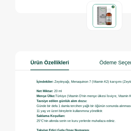
Ürün Özellikleri
Ödeme Seçen
İçindekiler:
Zeytinyağı, Menaquinon 7 (Vitamin K2) karışımı (Zeyti
Net Miktar:
20 ml
Menşe Ülke:
Türkiye (Vitamin D’nin menşe ülkesi İsviçre, Vitamin K’
Tavsiye edilen günlük alım dozu:
Günde bir defa 1 damla tercihen yağlı bir öğünün sonunda alınması ö
11 yaş ve üzeri bireylerin kullanımına yöneliktir.
Saklama Koşulları:
25°C’nin altında serin ve kuru yerlerde muhafaza ediniz.
Takviye Edici Gıda Onay Numarası