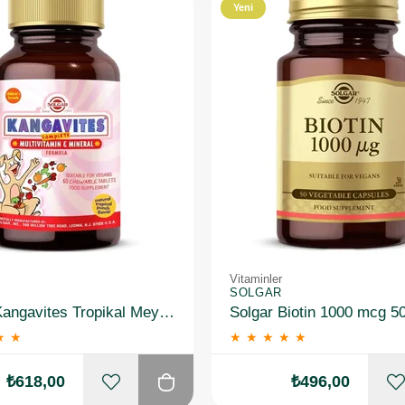
Yeni
Ürün
Vitaminler
SOLGAR
Solgar Kangavites Tropikal Meyve Aromalı 60 Tablet
Solgar Biotin 1000 mcg 5
★
★
★
★
★
★
★
₺618,00
₺496,00