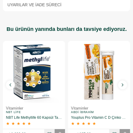
UYARILAR VE İADE SÜRECI
Bu ürünün yanında bunları da tavsiye ediyoruz.
Vitaminler
Vitaminler
NBT LIFE
ABDI İBRAHIM
NBT Life Methyllife 60 Kapsül Takviye Edici Gıda
Youplus Pro Vitamin C D Çinko Propolis 15 Efervesan Tablet
★
★
★
★
★
★
★
★
★
★