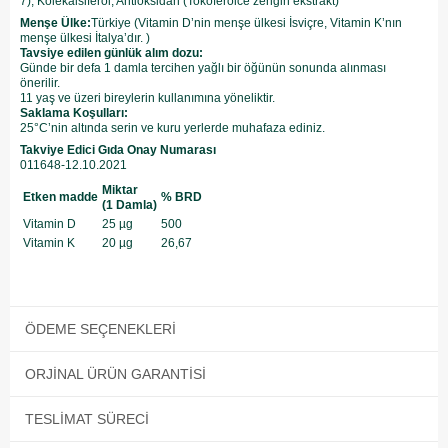
7), Kolekalsiferol, Antioksidan (Tokoferolce zengin ekstrakt)
Menşe Ülke:
Türkiye (Vitamin D’nin menşe ülkesi İsviçre, Vitamin K’nın
menşe ülkesi İtalya’dır. )
Tavsiye edilen günlük alım dozu:
Günde bir defa 1 damla tercihen yağlı bir öğünün sonunda alınması
önerilir.
11 yaş ve üzeri bireylerin kullanımına yöneliktir.
Saklama Koşulları:
25°C’nin altında serin ve kuru yerlerde muhafaza ediniz.
Takviye Edici Gıda Onay Numarası
011648-12.10.2021
Miktar
Etken madde
% BRD
(1 Damla)
Vitamin D
25 µg
500
Vitamin K
20 µg
26,67
ÖDEME SEÇENEKLERI
ORJINAL ÜRÜN GARANTISI
TESLIMAT SÜRECI