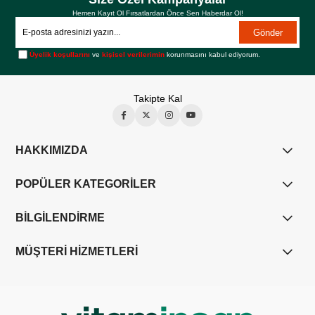
Hemen Kayıt Ol Fırsatlardan Önce Sen Haberdar Ol!
Gönder
Üyelik koşullarını
ve
kişisel verilerimin
korunmasını kabul ediyorum.
Takipte Kal
HAKKIMIZDA
POPÜLER KATEGORİLER
BİLGİLENDİRME
MÜŞTERİ HİZMETLERİ