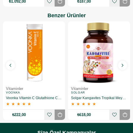
₺1.092,00
₺187,00
Benzer Ürünler
Vitaminler
Vitaminler
VOONKA
SOLGAR
Voonka Vitamin C Glutathione Complex Efervesan 15 Tablet
Solgar Kangavites Tropikal Meyve Aromalı 60 Tablet
★
★
★
★
★
★
★
★
★
★
₺222,00
₺618,00
Size Özel Kampanyalar