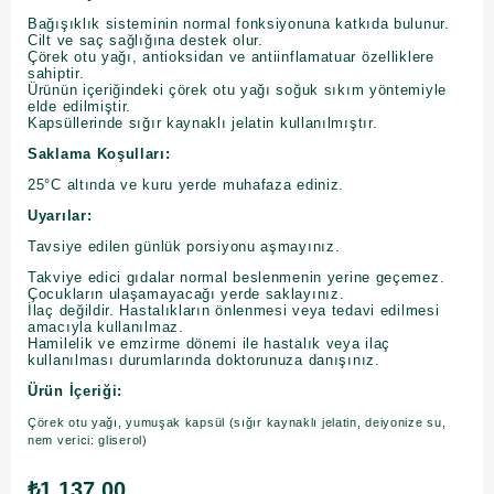
Bağışıklık sisteminin normal fonksiyonuna katkıda bulunur.
Cilt ve saç sağlığına destek olur.
Çörek otu yağı, antioksidan ve antiinflamatuar özelliklere
sahiptir.
Ürünün içeriğindeki çörek otu yağı soğuk sıkım yöntemiyle
elde edilmiştir.
Kapsüllerinde sığır kaynaklı jelatin kullanılmıştır.
Saklama Koşulları:
25°C altında ve kuru yerde muhafaza ediniz.
Uyarılar:
Tavsiye edilen günlük porsiyonu aşmayınız.
Takviye edici gıdalar normal beslenmenin yerine geçemez.
Çocukların ulaşamayacağı yerde saklayınız.
İlaç değildir. Hastalıkların önlenmesi veya tedavi edilmesi
amacıyla kullanılmaz.
Hamilelik ve emzirme dönemi ile hastalık veya ilaç
kullanılması durumlarında doktorunuza danışınız.
Ürün İçeriği:
Çörek otu yağı, yumuşak kapsül (sığır kaynaklı jelatin, deiyonize su,
nem verici: gliserol)
₺1.137,00