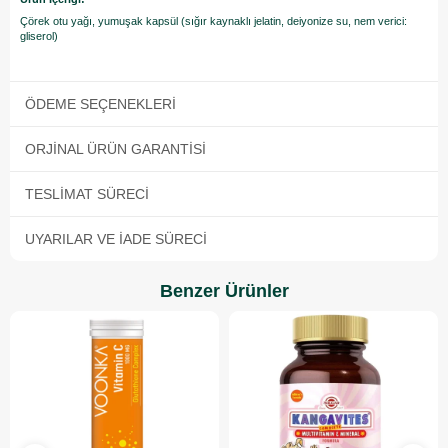
Çörek otu yağı, yumuşak kapsül (sığır kaynaklı jelatin, deiyonize su, nem verici:
gliserol)
ÖDEME SEÇENEKLERI
ORJINAL ÜRÜN GARANTISI
TESLIMAT SÜRECI
UYARILAR VE İADE SÜRECI
Benzer Ürünler