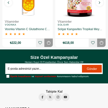
Vitaminler
Vitaminler
VOONKA
SOLGAR
Voonka Vitamin C Glutathione Complex Efervesan 15 Tablet
Solgar Kangavites Tropikal Meyve Aromalı 60 Tablet
★
★
★
★
★
★
★
★
★
★
₺222,00
₺618,00
Size Özel Kampanyalar
Hemen Kayıt Ol Fırsatlardan Önce Sen Haberdar Ol!
Gönder
Üyelik koşullarını
ve
kişisel verilerimin
korunmasını kabul ediyorum.
Takipte Kal