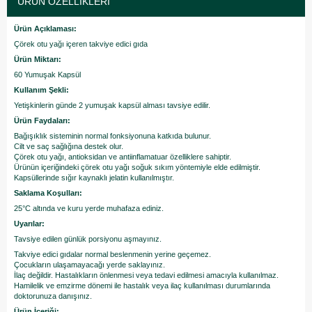
ÜRÜN ÖZELLIKLERI
Ürün Açıklaması:
Çörek otu yağı içeren takviye edici gıda
Ürün Miktarı:
60 Yumuşak Kapsül
Kullanım Şekli:
Yetişkinlerin günde 2 yumuşak kapsül alması tavsiye edilir.
Ürün Faydaları:
Bağışıklık sisteminin normal fonksiyonuna katkıda bulunur.
Cilt ve saç sağlığına destek olur.
Çörek otu yağı, antioksidan ve antiinflamatuar özelliklere sahiptir.
Ürünün içeriğindeki çörek otu yağı soğuk sıkım yöntemiyle elde edilmiştir.
Kapsüllerinde sığır kaynaklı jelatin kullanılmıştır.
Saklama Koşulları:
25°C altında ve kuru yerde muhafaza ediniz.
Uyarılar:
Tavsiye edilen günlük porsiyonu aşmayınız.
Takviye edici gıdalar normal beslenmenin yerine geçemez.
Çocukların ulaşamayacağı yerde saklayınız.
İlaç değildir. Hastalıkların önlenmesi veya tedavi edilmesi amacıyla kullanılmaz.
Hamilelik ve emzirme dönemi ile hastalık veya ilaç kullanılması durumlarında
doktorunuza danışınız.
Ürün İçeriği: