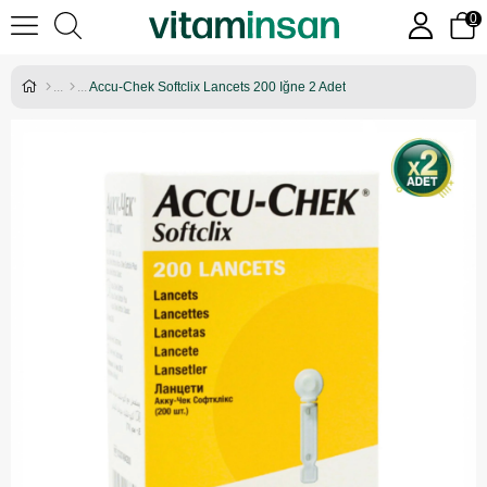
0
Accu-Chek Softclix Lancets 200 Iğne 2 Adet