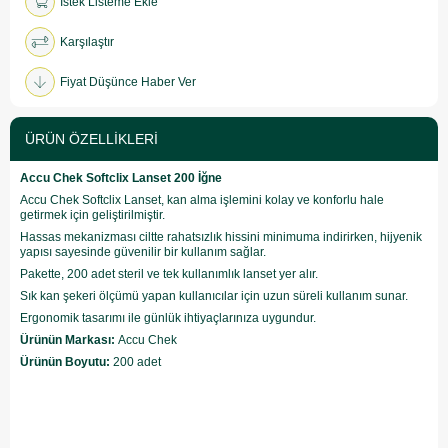
İstek Listeme Ekle
Karşılaştır
Fiyat Düşünce Haber Ver
ÜRÜN ÖZELLIKLERI
Accu Chek Softclix Lanset 200 İğne
Accu Chek Softclix Lanset, kan alma işlemini kolay ve konforlu hale
getirmek için geliştirilmiştir.
Hassas mekanizması ciltte rahatsızlık hissini minimuma indirirken, hijyenik
yapısı sayesinde güvenilir bir kullanım sağlar.
Pakette, 200 adet steril ve tek kullanımlık lanset yer alır.
Sık kan şekeri ölçümü yapan kullanıcılar için uzun süreli kullanım sunar.
Ergonomik tasarımı ile günlük ihtiyaçlarınıza uygundur.
Ürünün Markası:
Accu Chek
Ürünün Boyutu:
200 adet