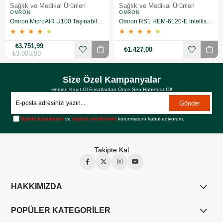
Sağlık ve Medikal Ürünleri
Sağlık ve Medikal Ürünleri
OMRON
OMRON
Omron MicroAIR U100 Taşınabilir Nebulizatör
Omron RS1 HEM-6120-E Intellisense Bilekten Dijital Tansiyon Aleti
★
★
★
★
★
★
★
★
★
★
₺3.751,99
₺1.427,00
₺3.906,99
Size Özel Kampanyalar
Hemen Kayıt Ol Fırsatlardan Önce Sen Haberdar Ol!
Gönder
Üyelik koşullarını
ve
kişisel verilerimin
korunmasını kabul ediyorum.
Takipte Kal
HAKKIMIZDA
POPÜLER KATEGORİLER