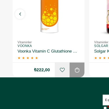
Vitaminler
Vitaminler
VOONKA
SOLGAR
Voonka Vitamin C Glutathione Complex Efervesan 15 Tablet
★
★
★
★
★
★
★
★
₺222,00
Ü