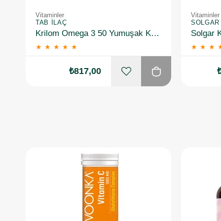
Vitaminler
Vitaminler
TAB İLAÇ
SOLGAR
Krilom Omega 3 50 Yumuşak Kapsül 2 Adet
★
★
★
★
★
★
★
★
₺817,00