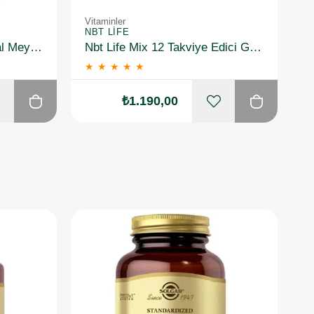
Vitaminler
Vi
NBT LIFE
N
Solgar Kangavites Tropikal Meyve Aromalı 60 Tablet 2 Adet
Nbt Life Mix 12 Takviye Edici Gıda 30 Kapsül 3 Adet
★
★
★
★
★
₺1.190,00