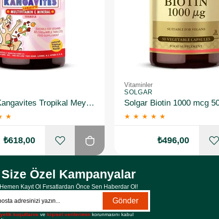
Vitaminler
SOLGAR
Solgar Kangavites Tropikal Meyve Aromalı 60 Tablet
Solgar Biotin 1000 mcg 5
★
★
★
★
★
★
★
₺618,00
₺496,00
Size Özel Kampanyalar
Hemen Kayıt Ol Fırsatlardan Önce Sen Haberdar Ol!
Gönder
yelik koşullarını
ve
kişisel verilerimin
korunmasını kabul