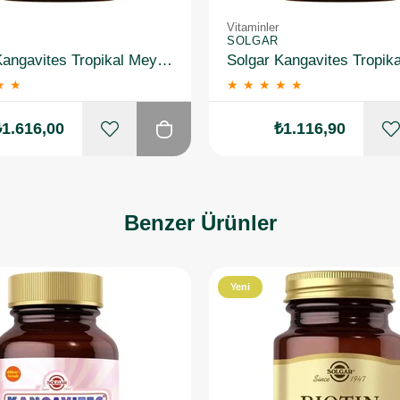
Vitaminler
SOLGAR
Solgar Kangavites Tropikal Meyve Aromalı 60 Tablet 3 Adet
★
★
★
★
★
★
★
₺1.616,00
₺1.116,90
Benzer Ürünler
Yeni
Ürün