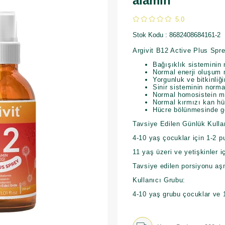
alamin
5.0
Stok Kodu
8682408684161-2
Argivit B12 Active Plus Spr
Bağışıklık sisteminin
Normal enerji oluşum 
Yorgunluk ve bitkinliğ
Sinir sisteminin normal
Normal homosistein me
Normal kırmızı kan hü
Hücre bölünmesinde gö
Tavsiye Edilen Günlük Kulla
4-10 yaş çoc
11 yaş üzeri ve yetişkinler i
Tavsiye edilen porsiyonu aş
Kullanıcı Grubu:
4-10 yaş grubu çocuklar ve 1