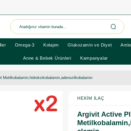
ler
Omega-3
Kolajen
Glukozamin ve Diyet
Anti
Anne & Bebek Ürünleri
Kampanyalar
ket Metilkobalamin,hidroksikobalamin,adenozilkobalamin
HEKIM İLAÇ
Argivit Active P
Metilkobalamin