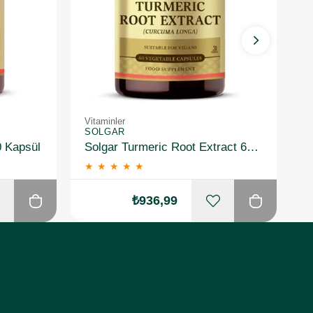
Vitaminler
Vi
SOLGAR
S
0 Kapsül
Solgar Turmeric Root Extract 60 Kapsül
★
★
★
★
★
₺936,99