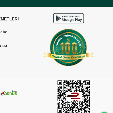
ZMETLERİ
rular
ntisi