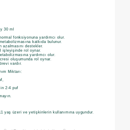
ey 30 ml
 normal fonksiyonuna yardımcı olur.
metabolizmasına katkıda bulunur.
in azalmasını destekler.
 işleyişinde rol oynar.
tabolizmasına yardımcı olur.
cresi oluşumunda rol oynar.
revi vardır.
nım Miktarı:
uklar için 1-2 puf,
çin 2-4 puf
mayın.
1 yaş üzeri ve yetişkinlerin kullanımına uygundur.