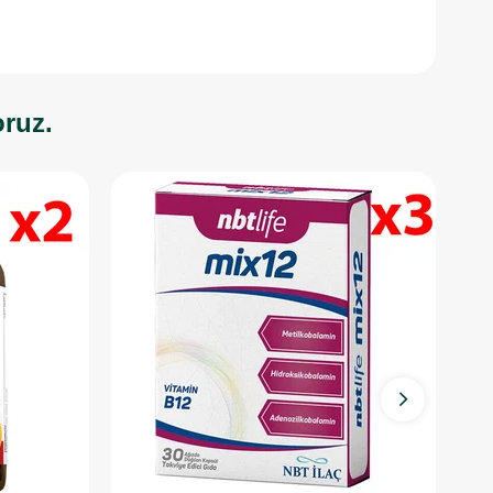
oruz.