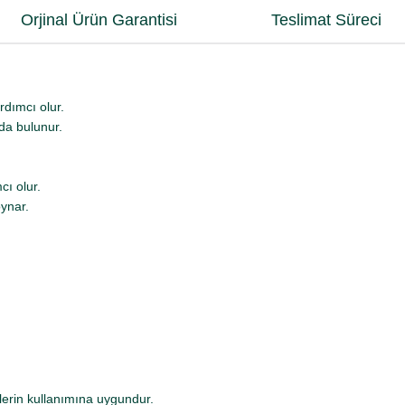
Orjinal Ürün Garantisi
Teslimat Süreci
rdımcı olur.
da bulunur.
ı olur.
ynar.
1-2 puf,
lerin kullanımına uygundur.