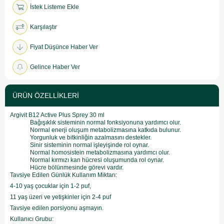
İstek Listeme Ekle
Karşılaştır
Fiyat Düşünce Haber Ver
Gelince Haber Ver
ÜRÜN ÖZELLIKLERI
Argivit B12 Active Plus Sprey 30 ml
Bağışıklık sisteminin normal fonksiyonuna yardımcı olur.
Normal enerji oluşum metabolizmasına katkıda bulunur.
Yorgunluk ve bitkinliğin azalmasını destekler.
Sinir sisteminin normal işleyişinde rol oynar.
Normal homosistein metabolizmasına yardımcı olur.
Normal kırmızı kan hücresi oluşumunda rol oynar.
Hücre bölünmesinde görevi vardır.
Tavsiye Edilen Günlük Kullanım Miktarı:
4-10 yaş çocuklar için 1-2 puf,
11 yaş üzeri ve yetişkinler için 2-4 puf
Tavsiye edilen porsiyonu aşmayın.
Kullanıcı Grubu: