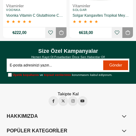
Vitaminler
Vitaminler
VOONKA
SOLGAR
Voonka Vitamin C Glutathione Complex Efervesan 15 Tablet
Solgar Kangavites Tropikal Meyve Aromalı 60 Tablet
★
★
★
★
★
★
★
★
★
★
₺222,00
₺618,00
Size Özel Kampanyalar
Hemen Kayıt Ol Fırsatlardan Önce Sen Haberdar Ol!
Gönder
Üyelik koşullarını
ve
kişisel verilerimin
korunmasını kabul ediyorum.
Takipte Kal
HAKKIMIZDA
POPÜLER KATEGORİLER