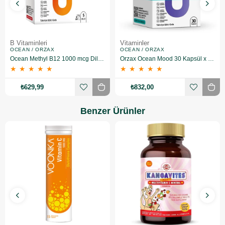
B Vitaminleri
Vitaminler
OCEAN / ORZAX
OCEAN / ORZAX
Ocean Methyl B12 1000 mcg Dilaltı Sprey 5 ml 2'li
Orzax Ocean Mood 30 Kapsül x 2 Adet
★
★
★
★
★
★
★
★
★
★
₺629,99
₺832,00
Benzer Ürünler