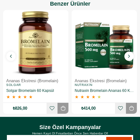
Benzer Ürünler
Ananas Ekstresi (Bromelain)
Ananas Ekstresi (Bromelain)
SOLGAR
NUTRAXIN
Solgar Bromelain 60 Kapsül
Nutraxin Bromelain Ananas 60 Kapsül
★
★
★
★
★
★
★
★
★
★
₺826,00
₺414,00
Size Özel Kampanyalar
Hemen Kayıt Ol Fırsatlardan Önce Sen Haberdar Ol!