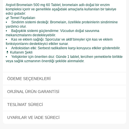
Argivit Bromelain 500 mg 60 Tablet, bromelain adlı doğal bir enzim
kompleksi içerir ve genellikle aşağıdaki amaçlarla kullanılan bir takviye
edici gıdadır:
🌿 Temel Faydaları
• Sindirim sistemi desteği: Bromelain, özellikle proteinlerin sindirimine
yardımcı olur.
• Bağışıklık sistemi güçlendirme: Vücudun doğal savunma
mekanizmalarını destekleyebilir.
• Kas ve eklem sağlığı: Sporcular ve aktif bireyler için kas ve eklem
fonksiyonlarını destekleyici etkiler sunar.
• Antioksidan etki: Serbest radikallere karşı koruyucu etkiler gösterebilir.
💊 Kullanım Şekli
• Yetişkinler için önerilen doz: Günde 1 tablet, tercihen yemeklerle birlikte
veya sağlık uzmanının önerdiği şekilde alınmalıdır.
ÖDEME SEÇENEKLERI
ORJINAL ÜRÜN GARANTISI
TESLIMAT SÜRECI
UYARILAR VE İADE SÜRECI