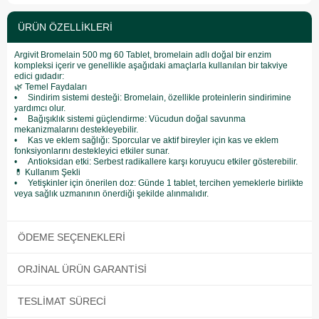
ÜRÜN ÖZELLIKLERI
Argivit Bromelain 500 mg 60 Tablet, bromelain adlı doğal bir enzim
kompleksi içerir ve genellikle aşağıdaki amaçlarla kullanılan bir takviye
edici gıdadır:
🌿 Temel Faydaları
• Sindirim sistemi desteği: Bromelain, özellikle proteinlerin sindirimine
yardımcı olur.
• Bağışıklık sistemi güçlendirme: Vücudun doğal savunma
mekanizmalarını destekleyebilir.
• Kas ve eklem sağlığı: Sporcular ve aktif bireyler için kas ve eklem
fonksiyonlarını destekleyici etkiler sunar.
• Antioksidan etki: Serbest radikallere karşı koruyucu etkiler gösterebilir.
💊 Kullanım Şekli
• Yetişkinler için önerilen doz: Günde 1 tablet, tercihen yemeklerle birlikte
veya sağlık uzmanının önerdiği şekilde alınmalıdır.
ÖDEME SEÇENEKLERI
ORJINAL ÜRÜN GARANTISI
TESLIMAT SÜRECI