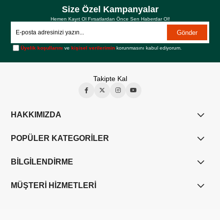
Size Özel Kampanyalar
Hemen Kayıt Ol Fırsatlardan Önce Sen Haberdar Ol!
Gönder
Üyelik koşullarını
ve
kişisel verilerimin
korunmasını kabul ediyorum.
Takipte Kal
HAKKIMIZDA
POPÜLER KATEGORİLER
BİLGİLENDİRME
MÜŞTERİ HİZMETLERİ