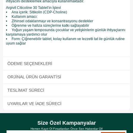
ihtiyacını desteklemek amacıyla kullanılmaktadır.
Argivit Citicoline 30 Tablet’in İşlevi
• Ana içerik: Sitikolin (CDP-Choline)
• Kullanım amacı:
• Zihinsel odaklanmayı ve konsantrasyonu destekler
• Öğrenme ve hafıza süreçlerine katkı sağlayabilir
• Yoğun yaşam temposunda çocuklar ve yetişkinlerin günlük ihtiyaçlarını
karşılamaya yardımcı olur
• Form: Çiğnenebilir tablet, kolay kullanım ve lezzetli tat ile günlük rutine
uyum sağlar
ÖDEME SEÇENEKLERI
ORJINAL ÜRÜN GARANTISI
TESLIMAT SÜRECI
UYARILAR VE İADE SÜRECI
Size Özel Kampanyalar
Hemen Kayıt Ol Fırsatlardan Önce Sen Haberdar Ol!