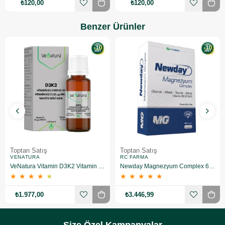
₺120,00
₺120,00
Benzer Ürünler
Toptan Satış
Toptan Satış
VENATURA
RC FARMA
VeNatura Vitamin D3K2 Vitamin Takviye Edici Gıda 10 Adet
Newday Magnezyum Complex 60 Kapsül 10 Adet
★
★
★
★
★
★
★
★
★
★
₺1.977,00
₺3.446,99