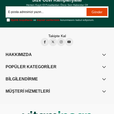
Size Özel Kampanyalar
Hemen Kayıt Ol Fırsatlardan Önce Sen Haberdar Ol!
Gönder
Üyelik koşullarını
ve
kişisel verilerimin
korunmasını kabul ediyorum.
Takipte Kal
HAKKIMIZDA
POPÜLER KATEGORİLER
BİLGİLENDİRME
MÜŞTERİ HİZMETLERİ