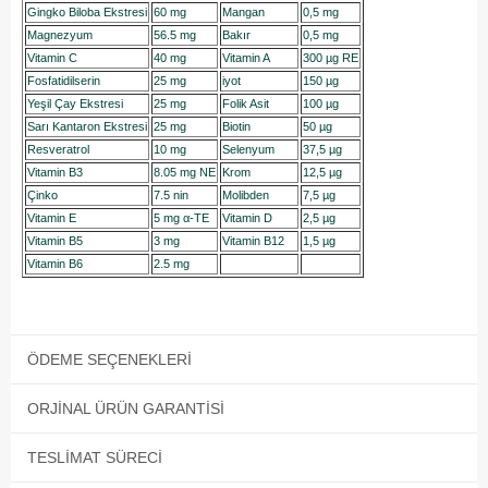
Gingko Biloba Ekstresi
60 mg
Mangan
0,5 mg
Magnezyum
56.5 mg
Bakır
0,5 mg
Vitamin C
40 mg
Vitamin A
300 µg RE
Fosfatidilserin
25 mg
iyot
150 µg
Yeşil Çay Ekstresi
25 mg
Folik Asit
100 µg
Sarı Kantaron Ekstresi
25 mg
Biotin
50 µg
Resveratrol
10 mg
Selenyum
37,5 µg
Vitamin B3
8.05 mg NE
Krom
12,5 µg
Çinko
7.5 nin
Molibden
7,5 µg
Vitamin E
5 mg α-TE
Vitamin D
2,5 µg
Vitamin B5
3 mg
Vitamin B12
1,5 µg
Vitamin B6
2.5 mg
ÖDEME SEÇENEKLERI
ORJINAL ÜRÜN GARANTISI
TESLIMAT SÜRECI