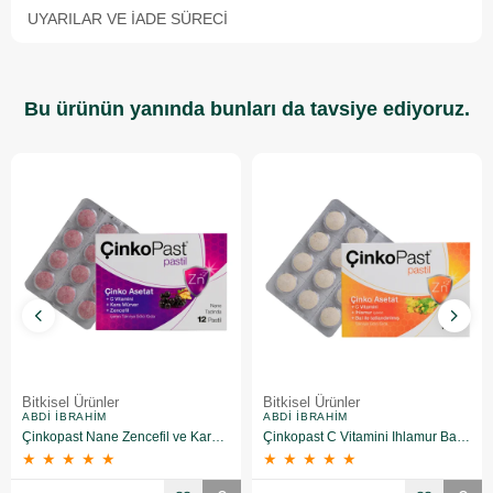
UYARILAR VE İADE SÜRECI
Bu ürünün yanında bunları da tavsiye ediyoruz.
Bitkisel Ürünler
Bitkisel Ürünler
ABDI İBRAHIM
ABDI İBRAHIM
Çinkopast Nane Zencefil ve Kara Mürverli 12'li Pastil
Çinkopast C Vitamini Ihlamur Bal Pastil 12'li
★
★
★
★
★
★
★
★
★
★