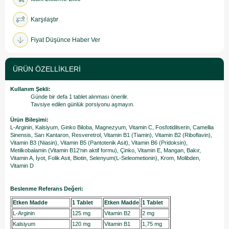
Karşılaştır
Fiyat Düşünce Haber Ver
ÜRÜN ÖZELLIKLERI
Kullanım Şekli:
Günde bir defa 1 tablet alınması önerilir.
Tavsiye edilen günlük porsiyonu aşmayın.
Ürün Bileşimi:
L-Arginin, Kalsiyum, Ginko Biloba, Magnezyum, Vitamin C, Fosfotidilserin, Camellia
Sinensis, Sarı Kantaron, Resveretrol, Vitamin B1 (Tiamin), Vitamin B2 (Riboflavin),
Vitamin B3 (Niasin), Vitamin B5 (Pantotenik Asit), Vitamin B6 (Pridoksin),
Metilkobalamin (Vitamin B12’nin aktif formu), Çinko, Vitamin E, Mangan, Bakır,
Vitamin A, İyot, Folik Asit, Biotin, Selenyum(L-Seleometionin), Krom, Molibden,
Vitamin D
Beslenme Referans Değeri:
Etken Madde
1 Tablet
Etken Madde
1 Tablet
L-Arginin
125 mg
Vitamin B2
2 mg
Kalsiyum
120 mg
Vitamin B1
1,75 mg