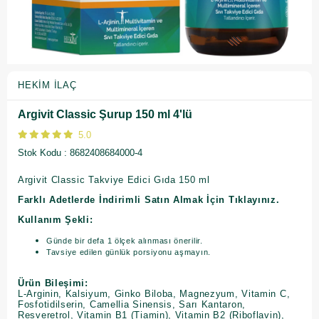
HEKIM İLAÇ
Argivit Classic Şurup 150 ml 4'lü
5.0
Stok Kodu
8682408684000-4
Argivit Classic Takviye Edici Gıda 150 ml
Farklı Adetlerde İndirimli Satın Almak İçin Tıklayınız.
Kullanım Şekli:
Günde bir defa 1 ölçek alınması önerilir.
Tavsiye edilen günlük porsiyonu aşmayın.
Ürün Bileşimi:
L-Arginin, Kalsiyum, Ginko Biloba, Magnezyum, Vitamin C,
Fosfotidilserin, Camellia Sinensis, Sarı Kantaron,
Resveretrol, Vitamin B1 (Tiamin), Vitamin B2 (Riboflavin),