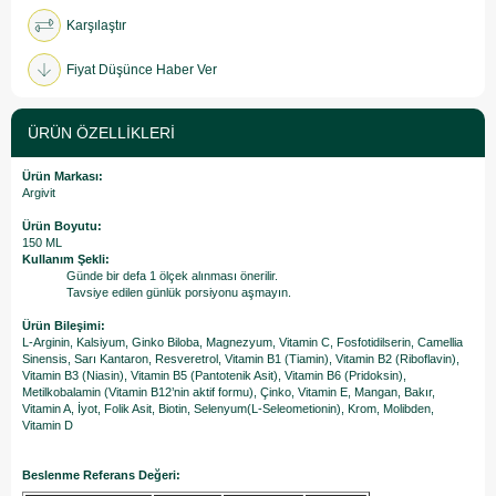
Karşılaştır
Fiyat Düşünce Haber Ver
ÜRÜN ÖZELLIKLERI
Ürün Markası:
Argivit
Ürün Boyutu:
150 ML
Kullanım Şekli:
Günde bir defa 1 ölçek alınması önerilir.
Tavsiye edilen günlük porsiyonu aşmayın.
Ürün Bileşimi:
L-Arginin, Kalsiyum, Ginko Biloba, Magnezyum, Vitamin C, Fosfotidilserin, Camellia
Sinensis, Sarı Kantaron, Resveretrol, Vitamin B1 (Tiamin), Vitamin B2 (Riboflavin),
Vitamin B3 (Niasin), Vitamin B5 (Pantotenik Asit), Vitamin B6 (Pridoksin),
Metilkobalamin (Vitamin B12’nin aktif formu), Çinko, Vitamin E, Mangan, Bakır,
Vitamin A, İyot, Folik Asit, Biotin, Selenyum(L-Seleometionin), Krom, Molibden,
Vitamin D
Beslenme Referans Değeri: