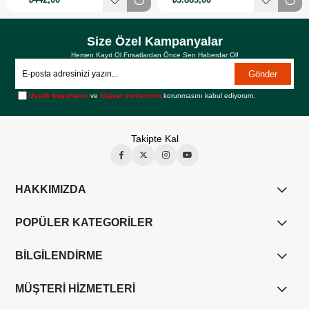
Size Özel Kampanyalar
Hemen Kayıt Ol Fırsatlardan Önce Sen Haberdar Ol!
Gönder
Üyelik koşullarını
ve
kişisel verilerimin
korunmasını kabul ediyorum.
Takipte Kal
HAKKIMIZDA
POPÜLER KATEGORİLER
BİLGİLENDİRME
MÜŞTERİ HİZMETLERİ