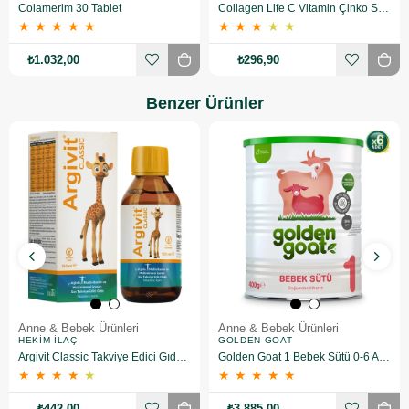
Colamerim 30 Tablet
Collagen Life C Vitamin Çinko Selenyum 500 mg 90 Tablet
★
★
★
★
★
★
★
★
★
★
₺1.032,00
₺296,90
Benzer Ürünler
Anne & Bebek Ürünleri
Anne & Bebek Ürünleri
HEKIM İLAÇ
GOLDEN GOAT
Argivit Classic Takviye Edici Gıda 150 ml
Golden Goat 1 Bebek Sütü 0-6 Ay 400 gr 6 Adet
★
★
★
★
★
★
★
★
★
★
₺442,00
₺3.885,00