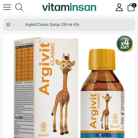
0
Argivit Classic Şurup 150 ml 4'lü