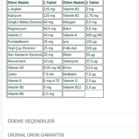
Etken Madde
1 Tablet
Etken Madde
1 Tablet
L-Arginin
125 mg
Vitamin B2
2 mg
Kalsiyum
120 mg
Vitamin B1
1,75 mg
Gingko Biloba Ekstresi
60 mg
Mangan
0,5 mg
Magnezyum
56.5 mg
Bakır
0,5 mg
Vitamin C
40 mg
Vitamin A
300 µg RE
Fosfatidilserin
25 mg
iyot
150 µg
Yeşil Çay Ekstresi
25 mg
Folik Asit
100 µg
Sarı Kantaron Ekstresi
25 mg
Biotin
50 µg
Resveratrol
10 mg
Selenyum
37,5 µg
Vitamin B3
8.05 mg NE
Krom
12,5 µg
Çinko
7.5 nin
Molibden
7,5 µg
Vitamin E
5 mg α-TE
Vitamin D
2,5 µg
Vitamin B5
3 mg
Vitamin B12
1,5 µg
Vitamin B6
2.5 mg
ÖDEME SEÇENEKLERI
ORJINAL ÜRÜN GARANTISI