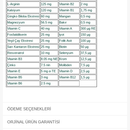
L-Arginin
125 mg
Vitamin B2
2 mg
Kalsiyum
120 mg
Vitamin B1
1,75 mg
Gingko Biloba Ekstresi
60 mg
Mangan
0,5 mg
Magnezyum
56.5 mg
Bakır
0,5 mg
Vitamin C
40 mg
Vitamin A
300 µg RE
Fosfatidilserin
25 mg
iyot
150 µg
Yeşil Çay Ekstresi
25 mg
Folik Asit
100 µg
Sarı Kantaron Ekstresi
25 mg
Biotin
50 µg
Resveratrol
10 mg
Selenyum
37,5 µg
Vitamin B3
8.05 mg NE
Krom
12,5 µg
Çinko
7.5 nin
Molibden
7,5 µg
Vitamin E
5 mg α-TE
Vitamin D
2,5 µg
Vitamin B5
3 mg
Vitamin B12
1,5 µg
Vitamin B6
2.5 mg
ÖDEME SEÇENEKLERI
ORJINAL ÜRÜN GARANTISI