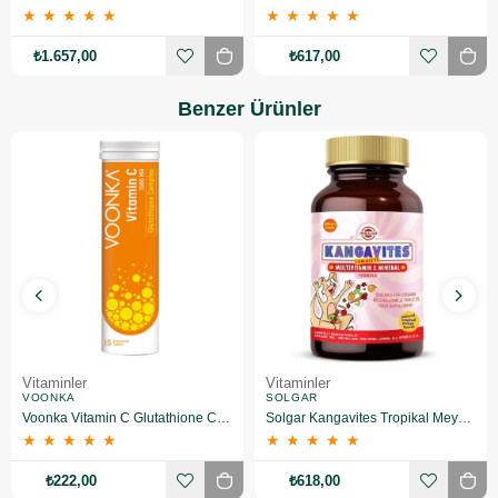
★
★
★
★
★
★
★
★
★
★
₺1.657,00
₺617,00
Benzer Ürünler
Vitaminler
Vitaminler
VOONKA
SOLGAR
Voonka Vitamin C Glutathione Complex Efervesan 15 Tablet
Solgar Kangavites Tropikal Meyve Aromalı 60 Tablet
★
★
★
★
★
★
★
★
★
★
₺222,00
₺618,00