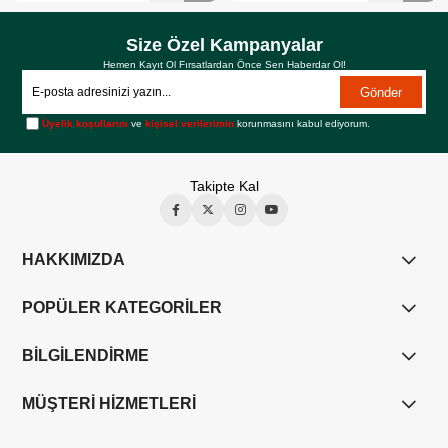
Size Özel Kampanyalar
Hemen Kayıt Ol Fırsatlardan Önce Sen Haberdar Ol!
Gönder
Üyelik koşullarını
ve
kişisel verilerimin
korunmasını kabul ediyorum.
Takipte Kal
HAKKIMIZDA
POPÜLER KATEGORİLER
BİLGİLENDİRME
MÜŞTERİ HİZMETLERİ