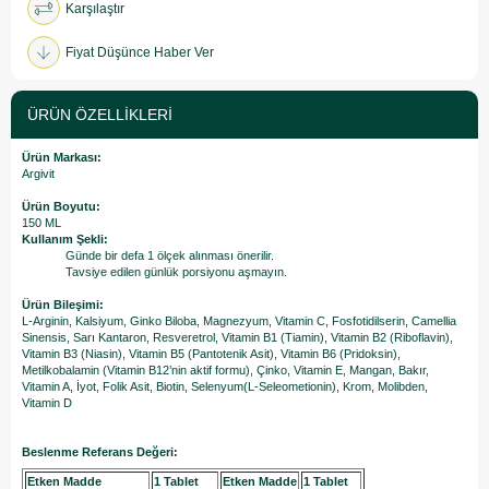
Karşılaştır
Fiyat Düşünce Haber Ver
ÜRÜN ÖZELLIKLERI
Ürün Markası:
Argivit
Ürün Boyutu:
150 ML
Kullanım Şekli:
Günde bir defa 1 ölçek alınması önerilir.
Tavsiye edilen günlük porsiyonu aşmayın.
Ürün Bileşimi:
L-Arginin, Kalsiyum, Ginko Biloba, Magnezyum, Vitamin C, Fosfotidilserin, Camellia
Sinensis, Sarı Kantaron, Resveretrol, Vitamin B1 (Tiamin), Vitamin B2 (Riboflavin),
Vitamin B3 (Niasin), Vitamin B5 (Pantotenik Asit), Vitamin B6 (Pridoksin),
Metilkobalamin (Vitamin B12’nin aktif formu), Çinko, Vitamin E, Mangan, Bakır,
Vitamin A, İyot, Folik Asit, Biotin, Selenyum(L-Seleometionin), Krom, Molibden,
Vitamin D
Beslenme Referans Değeri:
Etken Madde
1 Tablet
Etken Madde
1 Tablet