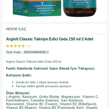
HEKIM İLAÇ
Argivit Classic Takviye Edici Gıda 150 ml 2 Adet
5.0
Stok Kodu
8682408684000-2
Argivit Classic Takviye Edici Gıda 150 ml
Farklı Adetlerde İndirimli Satın Almak İçin Tıklayınız.
Kullanım Şekli:
Günde bir defa 1 ölçek alınması önerilir.
Tavsiye edilen günlük porsiyonu aşmayın.
Ürün Bileşimi:
L-Arginin, Kalsiyum, Ginko Biloba, Magnezyum, Vitamin C,
Fosfotidilserin, Camellia Sinensis, Sarı Kantaron,
Resveretrol, Vitamin B1 (Tiamin), Vitamin B2 (Riboflavin),
Vitamin B3 (Niasin), Vitamin B5 (Pantotenik Asit), Vitamin