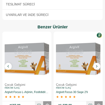
TESLIMAT SÜRECI
UYARILAR VE İADE SÜRECI
Benzer Ürünler
Çocuk Gelişimi
Çocuk Gelişimi
HEKIM İLAÇ
HEKIM İLAÇ
Argivit Focus L-Arjinin, Fosfotidilserin, Multivitamin ve Multimineral 30 saşe
Argivit Focus 30 Saşe 2'li
★
★
★
★
★
★
★
★
★
★