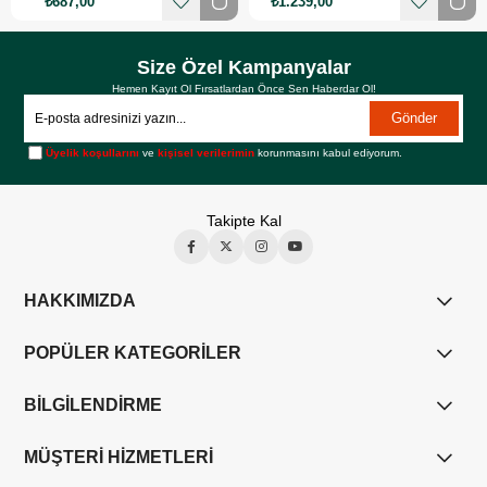
₺687,00
₺1.239,00
Size Özel Kampanyalar
Hemen Kayıt Ol Fırsatlardan Önce Sen Haberdar Ol!
Gönder
Üyelik koşullarını
ve
kişisel verilerimin
korunmasını kabul ediyorum.
Takipte Kal
HAKKIMIZDA
POPÜLER KATEGORİLER
BİLGİLENDİRME
MÜŞTERİ HİZMETLERİ