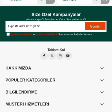
Size Özel Kampanyalar
Hemen Kayıt Ol Fırsatlardan Önce Sen Haberdar Ol!
Gönder
Üyelik koşullarını
ve
kişisel verilerimin
korunmasını kabul ediyorum.
Takipte Kal
HAKKIMIZDA
POPÜLER KATEGORİLER
BİLGİLENDİRME
MÜŞTERİ HİZMETLERİ