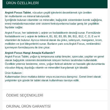
ÜRÜN ÖZELLIKLERI
Argivit Focus Tablet
, vücudun çeşitli işlevlerini desteklemek için üretilen
bir multivitamin ve mineral takviyesidir.
İçeriğinde bulunan vitaminler ve mineraller, bağışıklık sisteminden kemik sağlığına,
enerji metabolizmasından sinir sistemi fonksiyonlarına kadar geniş bir çeşitlilikle
faydalar sağlar.
Argivit Focus; her tabletinde L-arjinin ve fosfatidilserin desteği sunar. Formülünde
fosfatidilserin ve L-arjinin ile birlikte A, B1, B2, B3, B5, B6, B11, B12, C, D, E ve H
vitaminleri de bulunur. Ayrıca mineral olarak da çinko, selenyum, manganez, krom,
molibden ve iyot bileşenlerini sunar. Bunların yanı sıra Argivit Focus, renklendirici
içermeyen formülasyonu ile öne çıkar.
Argivit Focus Hangi Amaçla Kullanılır?
Argivit Focus Tablet, yoğun iş temposuna sahip bireyler, sporcular, yaşlılar ve genel
olarak bağışıklık sistemini desteklemek isteyen herkes tarafından kullanılabilir.
Özellikle yetersiz beslenme, stres, yoğun fiziksel aktivite ve hastalık gibi durumlarda
vücudun ihtiyaç duyduğu vitamin ve mineralleri karşılamak için idealdir.
Ürün Kullanım :
Kullanmadan önce mutlaka doktor veya eczacınıza danışınız. Genel öneri olarak
yetişkinler için günde bir tablet olarak kullanılması tavsiye edilir.
ÖDEME SEÇENEKLERI
ORJINAL ÜRÜN GARANTISI