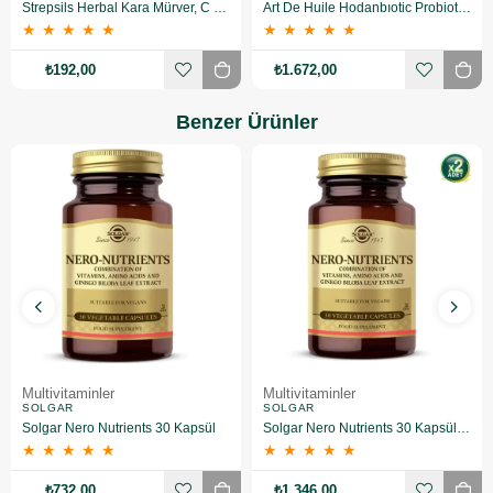
Strepsils Herbal Kara Mürver, C Vitamini Ve Çinko Içeren Şerkersiz Takviye Edici Gıda 16 Pastil
Art De Huile Hodanbıotic Probiotic 5 ml 20'li
★
★
★
★
★
★
★
★
★
★
₺192,00
₺1.672,00
Benzer Ürünler
Multivitaminler
Multivitaminler
SOLGAR
SOLGAR
Solgar Nero Nutrients 30 Kapsül
Solgar Nero Nutrients 30 Kapsül 2 Adet
★
★
★
★
★
★
★
★
★
★
₺732,00
₺1.346,00