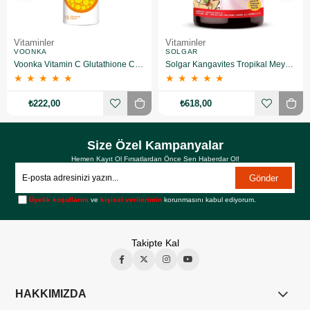
Vitaminler
Vitaminler
VOONKA
SOLGAR
Voonka Vitamin C Glutathione Complex Efervesan 15 Tablet
Solgar Kangavites Tropikal Meyve Aromalı 60 Tablet
★
★
★
★
★
★
★
★
★
★
₺222,00
₺618,00
Size Özel Kampanyalar
Hemen Kayıt Ol Fırsatlardan Önce Sen Haberdar Ol!
Gönder
Üyelik koşullarını
ve
kişisel verilerimin
korunmasını kabul ediyorum.
Takipte Kal
HAKKIMIZDA