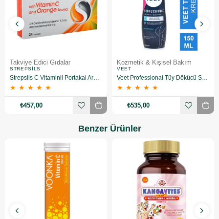
Takviye Edici Gıdalar
Kozmetik & Kişisel Bakım
STREPSILS
VEET
Strepsils C Vitaminli Portakal Aromalı Pastil 24 Adet - 2 Adet
Veet Professional Tüy Dökücü Sprey Krem Hassas Ciltler için 150ml
★
★
★
★
★
★
★
★
★
★
₺457,00
₺535,00
Benzer Ürünler