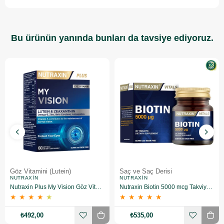
Bu ürünün yanında bunları da tavsiye ediyoruz.
Göz Vitamini (Lutein)
Saç ve Saç Derisi
NUTRAXIN
NUTRAXIN
Nutraxin Plus My Vision Göz Vitamini Lutein Zeaksantin 60 Kapsül
Nutraxin Biotin 5000 mcg Takviye Edici Gıda 30 Tablet 3 Adet
★
★
★
★
★
★
★
★
★
★
₺492,00
₺535,00