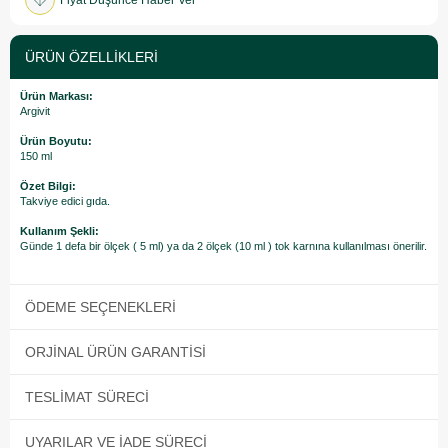
Fiyat Düşünce Haber Ver
ÜRÜN ÖZELLIKLERI
Ürün Markası:
Argivit
Ürün Boyutu:
150 ml
Özet Bilgi:
Takviye edici gıda.
Kullanım Şekli:
Günde 1 defa bir ölçek ( 5 ml) ya da 2 ölçek (10 ml ) tok karnına kullanılması önerilir.
ÖDEME SEÇENEKLERI
ORJINAL ÜRÜN GARANTISI
TESLIMAT SÜRECI
UYARILAR VE İADE SÜRECI