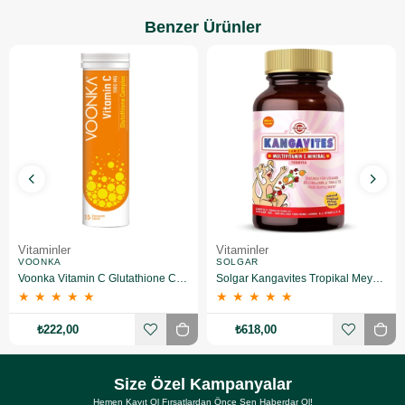
Benzer Ürünler
Vitaminler
Vitaminler
VOONKA
SOLGAR
Voonka Vitamin C Glutathione Complex Efervesan 15 Tablet
Solgar Kangavites Tropikal Meyve Aromalı 60 Tablet
★
★
★
★
★
★
★
★
★
★
₺222,00
₺618,00
Size Özel Kampanyalar
Hemen Kayıt Ol Fırsatlardan Önce Sen Haberdar Ol!