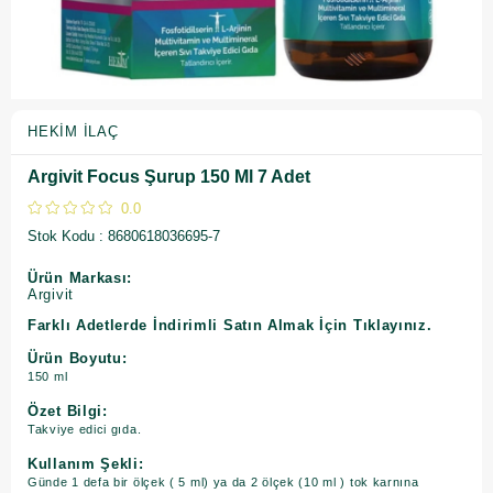
HEKIM İLAÇ
Argivit Focus Şurup 150 Ml 7 Adet
0.0
Stok Kodu
8680618036695-7
Ürün Markası:
Argivit
Farklı Adetlerde İndirimli Satın Almak İçin Tıklayınız.
Ürün Boyutu:
150 ml
Özet Bilgi:
Takviye edici gıda.
Kullanım Şekli:
Günde 1 defa bir ölçek ( 5 ml) ya da 2 ölçek (10 ml ) tok karnına