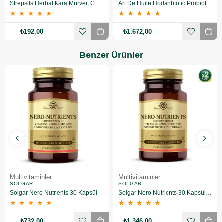
Strepsils Herbal Kara Mürver, C Vitamini Ve Çinko Içeren Şerkersiz Takviye Edici Gıda 16 Pastil
Art De Huile Hodanbıotic Probiotic 5 ml 20'li
★
★
★
★
★
★
★
★
★
★
₺192,00
₺1.672,00
Benzer Ürünler
Multivitaminler
Multivitaminler
SOLGAR
SOLGAR
Solgar Nero Nutrients 30 Kapsül
Solgar Nero Nutrients 30 Kapsül 2 Adet
★
★
★
★
★
★
★
★
★
★
₺732,00
₺1.346,00