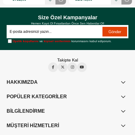
Size Özel Kampanyalar
Hemen Kayıt Ol Fırsatlardan Önce Sen Haberdar Ol!
Gönder
Üyelik koşullarını
ve
kişisel verilerimin
korunmasını kabul ediyorum.
Takipte Kal
HAKKIMIZDA
POPÜLER KATEGORİLER
BİLGİLENDİRME
MÜŞTERİ HİZMETLERİ