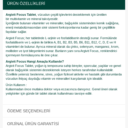
ÜRÜN ÖZELLIKLERI
Argivit Focus Tablet
, vücudun çeşitli işlevlerini desteklemek için üretilen
bir multivitamin ve mineral takviyesidir.
İçeriğinde bulunan vitaminler ve mineraller, bağışıklık sisteminden kemik sağlığına,
enerji metabolizmasından sinir sistemi fonksiyonlarına kadar geniş bir çeşitlilikle
faydalar sağlar.
Argivit Focus; her tabletinde L-arjinin ve fosfatidilserin desteği sunar. Formülünde
fosfatidilserin ve L-arjinin ile birlikte A, B1, B2, B3, B5, B6, B11, B12, C, D, E ve H
vitaminleri de bulunur. Ayrıca mineral olarak da çinko, selenyum, manganez, krom,
molibden ve iyot bileşenlerini sunar. Bunların yanı sıra Argivit Focus, renklendirici
içermeyen formülasyonu ile öne çıkar.
Argivit Focus Hangi Amaçla Kullanılır?
Argivit Focus Tablet, yoğun iş temposuna sahip bireyler, sporcular, yaşlılar ve genel
olarak bağışıklık sistemini desteklemek isteyen herkes tarafından kullanılabilir.
Özellikle yetersiz beslenme, stres, yoğun fiziksel aktivite ve hastalık gibi durumlarda
vücudun ihtiyaç duyduğu vitamin ve mineralleri karşılamak için idealdir.
Ürün Kullanım :
Kullanmadan önce mutlaka doktor veya eczacınıza danışınız. Genel öneri olarak
yetişkinler için günde bir tablet olarak kullanılması tavsiye edilir.
ÖDEME SEÇENEKLERI
ORJINAL ÜRÜN GARANTISI