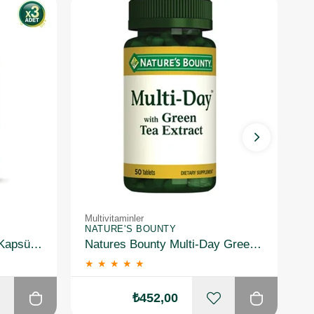
Multivitaminler
Mu
NATURE'S BOUNTY
N
Solgar Nero Nutrients 30 Kapsül 3 Adet
Natures Bounty Multi-Day Green Tea Extract Takviye Edici Gıda 50 Tablet
★
★
★
★
★
₺452,00