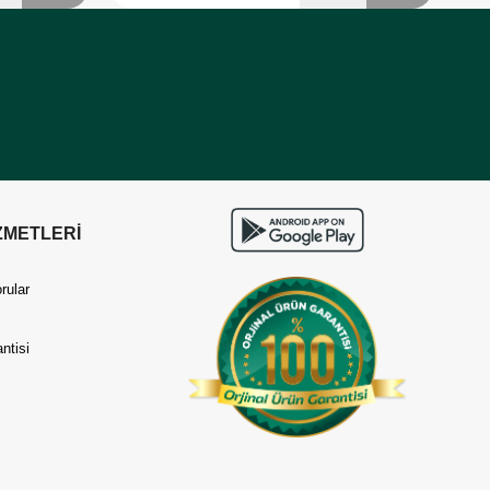
ZMETLERİ
rular
ntisi