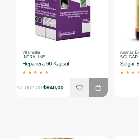
Vitaminler
Ananas Ek
INTRALINE
SOLGAR
Hepanera 60 Kapsül
Solgar 
★
★
★
★
★
★
★
★
₺1.052,00
₺940,00