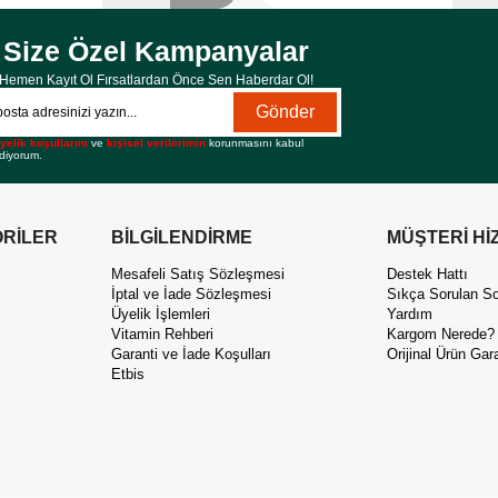
Size Özel Kampanyalar
Hemen Kayıt Ol Fırsatlardan Önce Sen Haberdar Ol!
Gönder
yelik koşullarını
ve
kişisel verilerimin
korunmasını kabul
diyorum.
RİLER
BİLGİLENDİRME
MÜŞTERİ Hİ
Mesafeli Satış Sözleşmesi
Destek Hattı
İptal ve İade Sözleşmesi
Sıkça Sorulan So
Üyelik İşlemleri
Yardım
Vitamin Rehberi
Kargom Nerede?
Garanti ve İade Koşulları
Orijinal Ürün Gara
Etbis