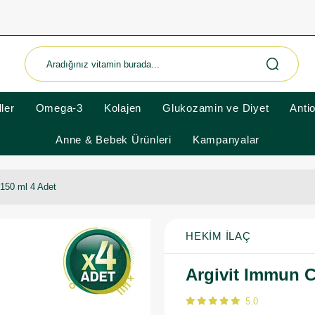
ler
Omega-3
Kolajen
Glukozamin ve Diyet
Anti
Anne & Bebek Ürünleri
Kampanyalar
150 ml 4 Adet
HEKIM İLAÇ
Argivit Immun C
5.0