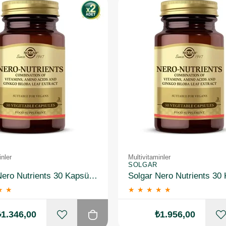
inler
Multivitaminler
SOLGAR
Solgar Nero Nutrients 30 Kapsül 2 Adet
★
★
★
★
★
★
★
₺1.346,00
₺1.956,00