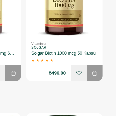
Vitaminler
SOLGAR
Solgar Ester-C Plus 1000 mg 60 Kapsül
Solgar Biotin 1000 mcg 50 Kapsül
★
★
★
★
★
₺496,00