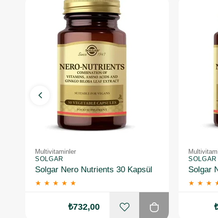
Multivitaminler
Multivitam
SOLGAR
SOLGAR
Solgar Nero Nutrients 30 Kapsül
★
★
★
★
★
★
★
★
₺732,00