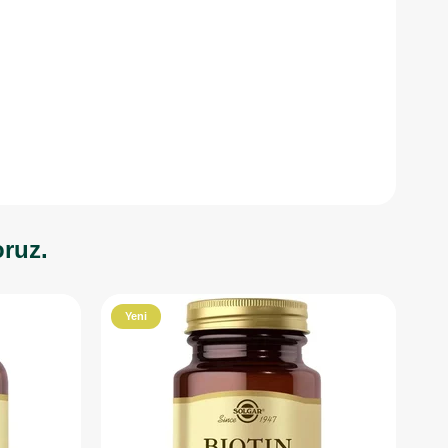
oruz.
Yeni
Ürün