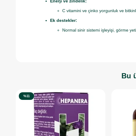
Enerji ve zindelik:
C vitamini ve çinko yorgunluk ve bitkin
Ek destekler:
Normal sinir sistemi işleyişi, görme ye
Bu ü
%11