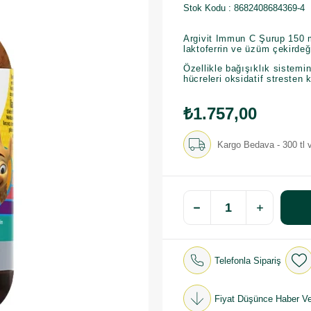
Stok Kodu
8682408684369-4
Argivit Immun C Şurup 150 ml
laktoferrin ve üzüm çekirdeği
Özellikle bağışıklık sistemi
hücreleri oksidatif stresten
₺1.757,00
Kargo Bedava - 300 tl v
Telefonla Sipariş
Fiyat Düşünce Haber Ve