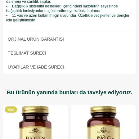
da enerji ve canlılık sağlar.
• Bağışıklık sistemini destekler: İçeriğindeki laktoferrin sayesinde
bağışıklık fonksiyonlarını güçlendirmeye katkıda bulunur.
• 11 yaş ve üzeri kullanım için uygundur: Özellikle yetişkinler ve gençler
için geliştirilmiştir.
ORJINAL ÜRÜN GARANTISI
TESLIMAT SÜRECI
UYARILAR VE İADE SÜRECI
Bu ürünün yanında bunları da tavsiye ediyoruz.
Yeni
Ürün