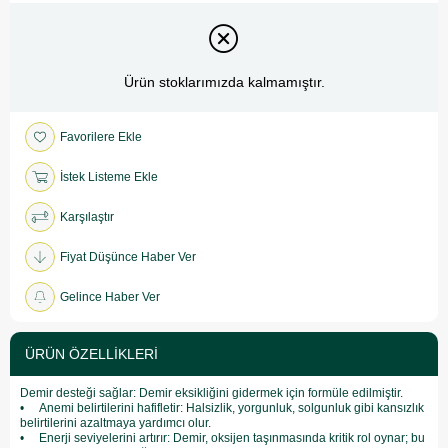
Ürün stoklarımızda kalmamıştır.
Favorilere Ekle
İstek Listeme Ekle
Karşılaştır
Fiyat Düşünce Haber Ver
Gelince Haber Ver
ÜRÜN ÖZELLIKLERI
Demir desteği sağlar: Demir eksikliğini gidermek için formüle edilmiştir.
• Anemi belirtilerini hafifletir: Halsizlik, yorgunluk, solgunluk gibi kansızlık
belirtilerini azaltmaya yardımcı olur.
• Enerji seviyelerini artırır: Demir, oksijen taşınmasında kritik rol oynar; bu