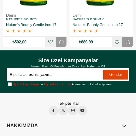
Demir
Demir
NATURE'S BOUNTY
NATURE'S BOUNTY
Nature's Bounty Gentle Iron 17 mg 60 Kapsül
Nature's Bounty Gentle Iron 17 Mg 60 Kapsül 2 Adet
★
★
★
★
★
★
★
★
★
★
₺502,00
₺886,99
Size Özel Kampanyalar
Hemen Kayıt Ol Fırsatlardan Önce Sen Haberdar Ol!
Gönder
Üyelik koşullarını
ve
kişisel verilerimin
korunmasını kabul ediyorum.
Takipte Kal
HAKKIMIZDA