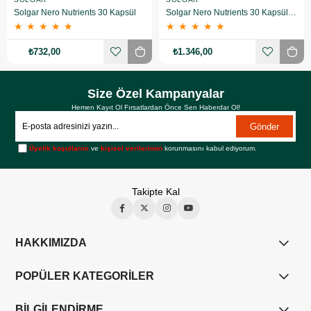
Solgar Nero Nutrients 30 Kapsül
Solgar Nero Nutrients 30 Kapsül 2 Adet
★
★
★
★
★
★
★
★
★
★
₺732,00
₺1.346,00
Size Özel Kampanyalar
Hemen Kayıt Ol Fırsatlardan Önce Sen Haberdar Ol!
Gönder
Üyelik koşullarını
ve
kişisel verilerimin
korunmasını kabul ediyorum.
Takipte Kal
HAKKIMIZDA
POPÜLER KATEGORİLER
BİLGİLENDİRME