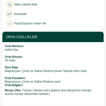
İstek Listeme Ekle
Karşılaştır
Fiyat Düşünce Haber Ver
ÜRÜN ÖZELLIKLERI
Ürün Markası:
Hekim İlaç
Ürün Boyutu:
30 Saşe
Özet Bilgi:
Magnezyum, Çinko ve Safran Ekstresi İçeren Takviye Edici Gıda
Ürün Faydaları:
Magnezyum, Çinko ve Safran Ekstresi içerir.
Ürün Bilgileri:
Menşe Ülke:
Türkiye (Takviye edici gıdanın ana bileşeninin menşei,
ürünün menşe ülkesinden farklıdır.)