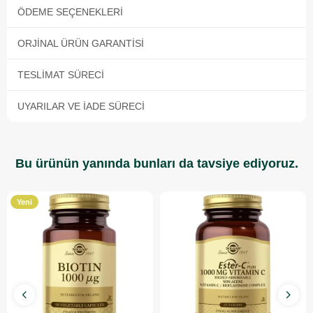
ÖDEME SEÇENEKLERI
ORJINAL ÜRÜN GARANTISI
TESLIMAT SÜRECI
UYARILAR VE İADE SÜRECI
Bu ürünün yanında bunları da tavsiye ediyoruz.
Yeni
Ürün