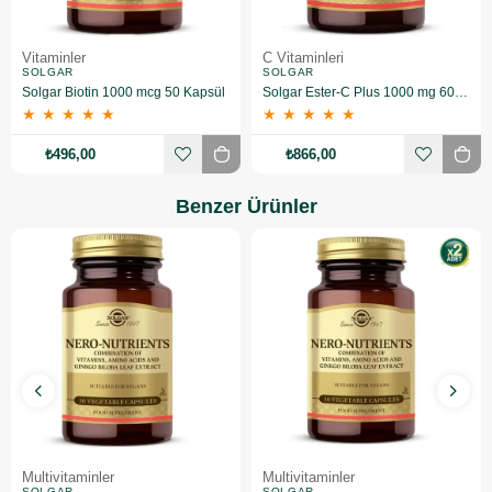
Vitaminler
C Vitaminleri
SOLGAR
SOLGAR
Solgar Biotin 1000 mcg 50 Kapsül
Solgar Ester-C Plus 1000 mg 60 Kapsül
★
★
★
★
★
★
★
★
★
★
₺496,00
₺866,00
Benzer Ürünler
Multivitaminler
Multivitaminler
SOLGAR
SOLGAR