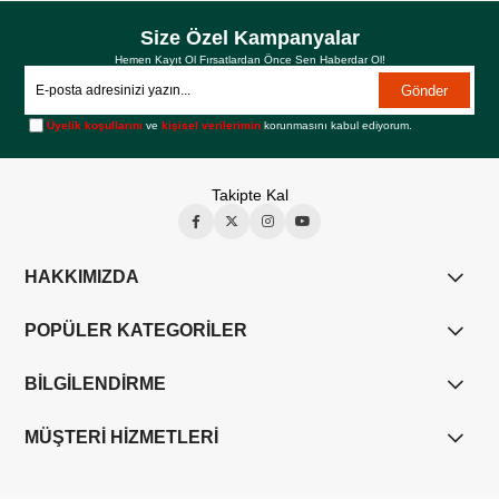
Size Özel Kampanyalar
Hemen Kayıt Ol Fırsatlardan Önce Sen Haberdar Ol!
Gönder
Üyelik koşullarını
ve
kişisel verilerimin
korunmasını kabul ediyorum.
Takipte Kal
HAKKIMIZDA
POPÜLER KATEGORİLER
BİLGİLENDİRME
MÜŞTERİ HİZMETLERİ