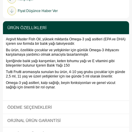
Fiyat Düşünce Haber Ver
ÜRÜN ÖZELLIKLERI
Argivit Master Fish Oil, yüksek miktarda Omega-3 yağ asitleri (EPA ve DHA)
içeren sıvı formda bir balık yağı takviyesidir.
Bu ürün, özellikle çocuklar ve yetişkinler için günlük Omega-3 ihtiyacını
karşılamaya yardımcı olmak amacıyla tasarlanmıştır.
İçeriğinde balık yağı karışımları, keten tohumu yağı ve E vitamini gibi
bileşenler bulunur Içeren Balık Yağı 150
Tutti Frutti aromasıyla sunulan bu ürün, 4-10 yaş grubu çocuklar için günde
2,5 ml, 11 yaş ve üzeri yetişkinler için ise günde 5 ml olarak önerilir.
Omega-3 yağ asitleri, kalp sağlığı, beyin fonksiyonları ve genel vücut
sağlığı için önemli bir rol oynar.
ÖDEME SEÇENEKLERI
ORJINAL ÜRÜN GARANTISI