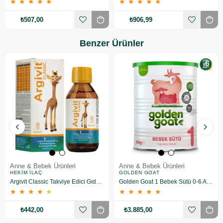
★
★
★
★
★
★
★
★
★
★
₺507,00
₺906,99
Benzer Ürünler
Anne & Bebek Ürünleri
Anne & Bebek Ürünleri
HEKIM İLAÇ
GOLDEN GOAT
Argivit Classic Takviye Edici Gıda 150 ml
Golden Goat 1 Bebek Sütü 0-6 Ay 400 gr 6 Adet
★
★
★
★
★
★
★
★
★
★
₺442,00
₺3.885,00