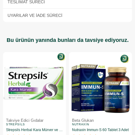
TESLIMAT SÜRECI
UYARILAR VE İADE SÜRECI
Bu ürünün yanında bunları da tavsiye ediyoruz.
Takviye Edici Gıdalar
Beta Glukan
STREPSILS
NUTRAXIN
Strepsils Herbal Kara Mürver ve C Vitaminli 16'lı Pastil 3 Adet
Nutraxin Immun-S 60 Tablet 3 Adet