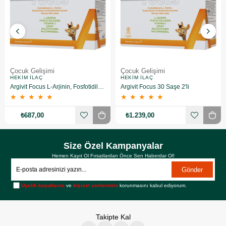
Çocuk Gelişimi
Çocuk Gelişimi
HEKIM İLAÇ
HEKIM İLAÇ
Argivit Focus L-Arjinin, Fosfotidilserin, Multivitamin ve Multimineral 30 saşe
Argivit Focus 30 Saşe 2'li
★
★
★
★
★
★
★
★
★
★
₺687,00
₺1.239,00
Size Özel Kampanyalar
Hemen Kayıt Ol Fırsatlardan Önce Sen Haberdar Ol!
Gönder
Üyelik koşullarını
ve
kişisel verilerimin
korunmasını kabul ediyorum.
Takipte Kal