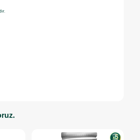
ır.
oruz.