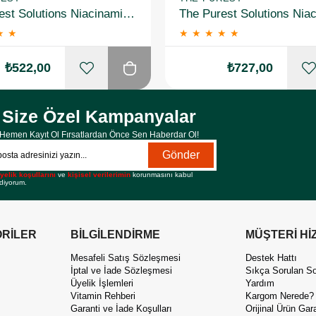
The Purest Solutions Niacinamide 5% + Zinc Pca 1% Gözenek Sıkılaştırıcı Yüz Serumu 30 ml 2 Adet
★
★
★
★
★
★
★
₺522,00
₺727,00
Size Özel Kampanyalar
Hemen Kayıt Ol Fırsatlardan Önce Sen Haberdar Ol!
Gönder
yelik koşullarını
ve
kişisel verilerimin
korunmasını kabul
diyorum.
RİLER
BİLGİLENDİRME
MÜŞTERİ Hİ
Mesafeli Satış Sözleşmesi
Destek Hattı
İptal ve İade Sözleşmesi
Sıkça Sorulan So
Üyelik İşlemleri
Yardım
Vitamin Rehberi
Kargom Nerede?
Garanti ve İade Koşulları
Orijinal Ürün Gara