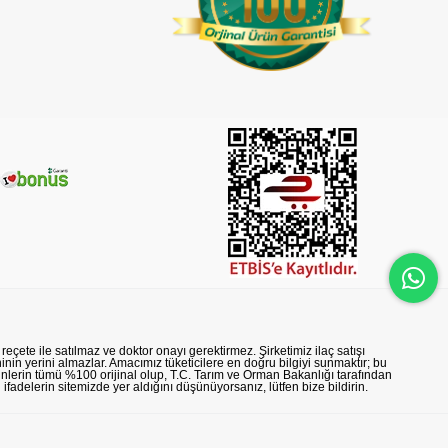
reçete ile satılmaz ve doktor onayı gerektirmez. Şirketimiz ilaç satışı
nin yerini almazlar. Amacımız tüketicilere en doğru bilgiyi sunmaktır; bu
rünlerin tümü %100 orijinal olup, T.C. Tarım ve Orman Bakanlığı tarafından
n ifadelerin sitemizde yer aldığını düşünüyorsanız, lütfen bize bildirin.