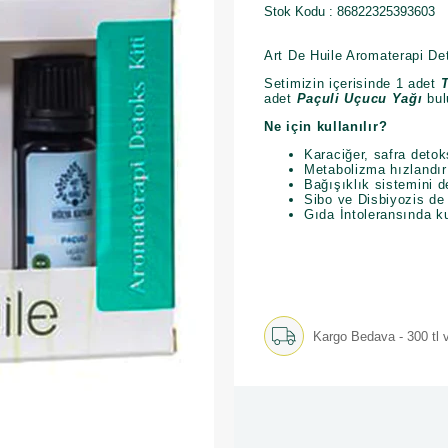
Stok Kodu
86822325393603
Art De Huile Aromaterapi Det
Setimizin içerisinde 1 adet
adet
Paçuli Uçucu Yağı
bul
Ne için kullanılır?
Karaciğer, safra detok
Metabolizma hızlandırı
Bağışıklık sistemini d
Sibo ve Disbiyozis de k
Gıda İntoleransında kul
Kargo Bedava - 300 tl v