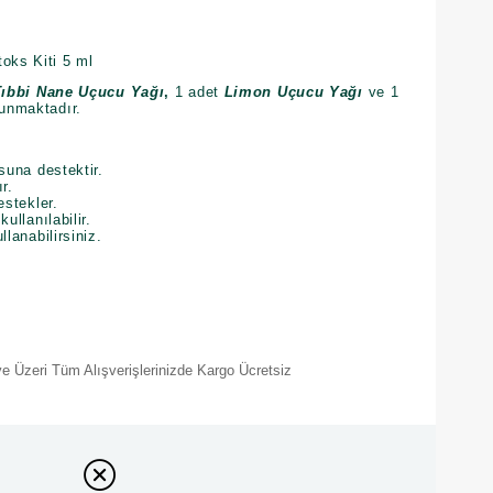
oks Kiti 5 ml
Tıbbi Nane Uçucu Yağı
,
1 adet
Limon Uçucu Yağı
ve 1
unmaktadır.
suna destektir.
r.
estekler.
ullanılabilir.
lanabilirsiniz.
e Üzeri Tüm Alışverişlerinizde Kargo Ücretsiz