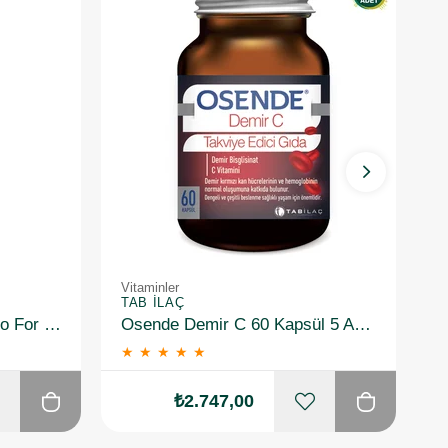
Vitaminler
Vi
TAB İLAÇ
T
Dermoskin Biotin Shampoo For Men 200ml
Osende Demir C 60 Kapsül 5 Adet
★
★
★
★
★
₺2.747,00