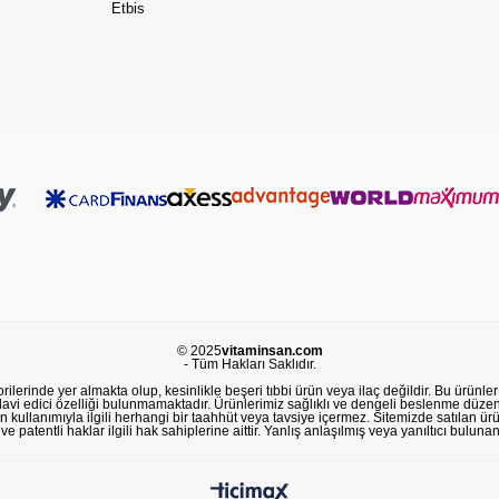
Etbis
© 2025
vitaminsan.com
- Tüm Hakları Saklıdır.
lerinde yer almakta olup, kesinlikle beşeri tıbbi ürün veya ilaç değildir. Bu ürünler 
avi edici özelliği bulunmamaktadır. Ürünlerimiz sağlıklı ve dengeli beslenme düzeni
in kullanımıyla ilgili herhangi bir taahhüt veya tavsiye içermez. Sitemizde satılan ü
 patentli haklar ilgili hak sahiplerine aittir. Yanlış anlaşılmış veya yanıltıcı buluna