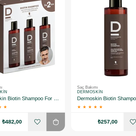
mı
Saç Bakımı
KIN
DERMOSKIN
Dermoskin Biotin Shampoo For Men 200ml 3 Al 2 Öde
★
★
★
★
★
★
★
₺482,00
₺257,00