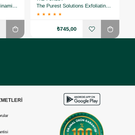
The Purest Solutions Niacinamide 5% + Zinc Gözenek Siyah Nokta ve Akne Giderici Serum 30 ml 3 Adet
The Purest Solutions Exfoliating Fruit Enzyme Powder Peeling 55 gr 2 Adet
★
★
★
★
★
₺745,00
ZMETLERİ
rular
ntisi