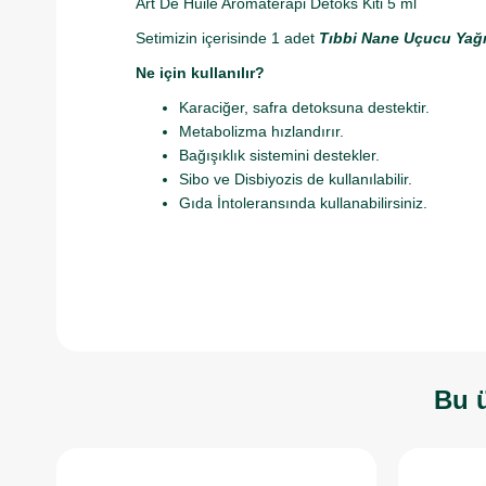
Art De Huile Aromaterapi Detoks Kiti 5 ml
Setimizin içerisinde 1 adet
Tıbbi Nane Uçucu Yağ
Ne için kullanılır?
Karaciğer, safra detoksuna destektir.
Metabolizma hızlandırır.
Bağışıklık sistemini destekler.
Sibo ve Disbiyozis de kullanılabilir.
Gıda İntoleransında kullanabilirsiniz.
Bu ü