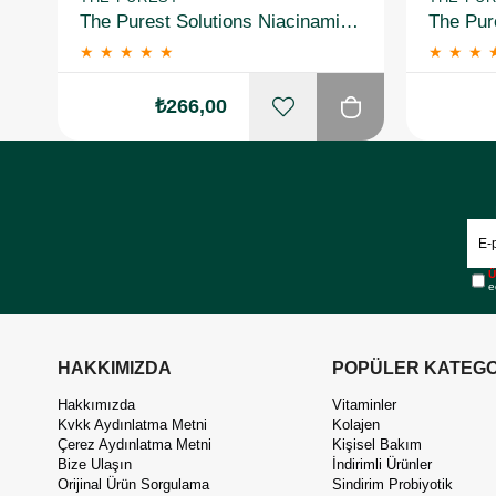
The Purest Solutions Niacinamide 5% + Zinc Pca 1% Gözenek Sıkılaştırıcı Yüz Serumu 30 ml
★
★
★
★
★
★
★
★
₺266,00
Ü
e
HAKKIMIZDA
POPÜLER KATEGO
Hakkımızda
Vitaminler
Kvkk Aydınlatma Metni
Kolajen
Çerez Aydınlatma Metni
Kişisel Bakım
Bize Ulaşın
İndirimli Ürünler
Orijinal Ürün Sorgulama
Sindirim Probiyotik