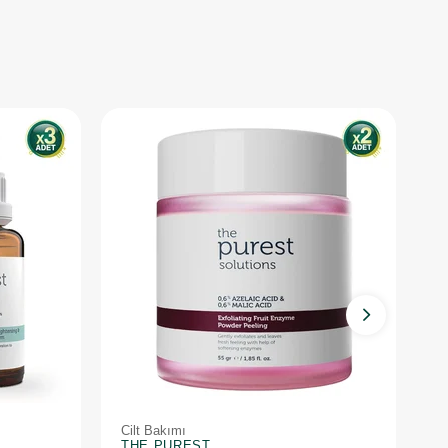
Cilt Bakımı
Ci
THE PUREST
T