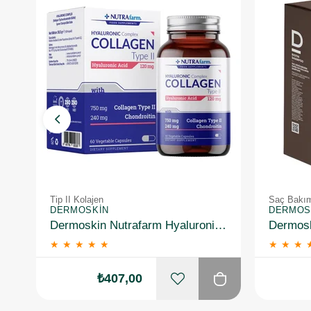
Tip II Kolajen
Saç Bakı
DERMOSKIN
DERMOS
Dermoskin Nutrafarm Hyaluronic Acid 60 Mg
★
★
★
★
★
★
★
★
₺407,00