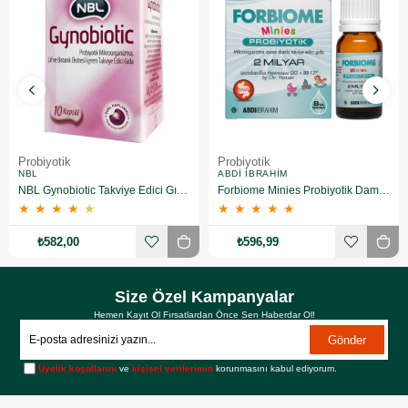
Probiyotik
Probiyotik
NBL
ABDI İBRAHIM
NBL Gynobiotic Takviye Edici Gıda 10 Kapsül
Forbiome Minies Probiyotik Damla 8 ml
★
★
★
★
★
★
★
★
★
★
₺582,00
₺596,99
Size Özel Kampanyalar
Hemen Kayıt Ol Fırsatlardan Önce Sen Haberdar Ol!
Gönder
Üyelik koşullarını
ve
kişisel verilerimin
korunmasını kabul ediyorum.