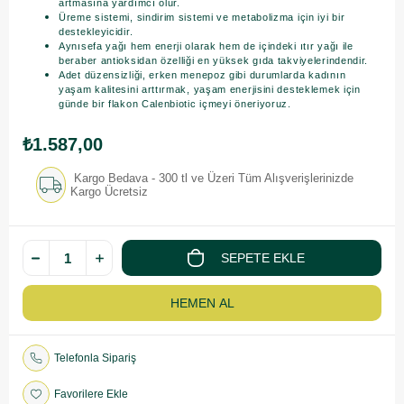
artmasına yardımcı olur.
Üreme sistemi, sindirim sistemi ve metabolizma için iyi bir
destekleyicidir.
Aynısefa yağı hem enerji olarak hem de içindeki ıtır yağı ile
beraber antioksidan özelliği en yüksek gıda takviyelerindendir.
Adet düzensizliği, erken menepoz gibi durumlarda kadının
yaşam kalitesini arttırmak, yaşam enerjisini desteklemek için
günde bir flakon Calenbiotic içmeyi öneriyoruz.
₺1.587,00
Kargo Bedava - 300 tl ve Üzeri Tüm Alışverişlerinizde
Kargo Ücretsiz
Telefonla Sipariş
Favorilere Ekle