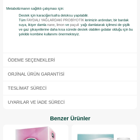
Metabolizmanın sağlıklı çalışması için:
Destek için karaciğer/safra detoksu yapılabilir.
Tüm
FAYDALI YAĞLARDAKİ PROBİYOTİK
lerimizin ardından; bir bardak
suya, ikişer damla
nane
,
limon
ve
paçuli
yağı damlatarak içilmesi de şişlik
ve gaz şikayetlerine daha kısa sürede destek olabilen gıdalar olduğu için bu
şekilde kombine kullanımı önermekteyiz.
ÖDEME SEÇENEKLERI
ORJINAL ÜRÜN GARANTISI
TESLIMAT SÜRECI
UYARILAR VE İADE SÜRECI
Benzer Ürünler