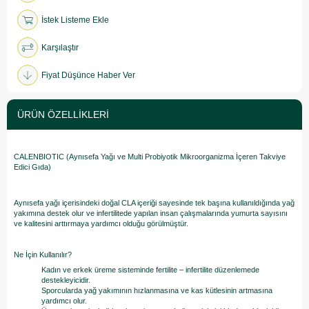
İstek Listeme Ekle
Karşılaştır
Fiyat Düşünce Haber Ver
ÜRÜN ÖZELLIKLERI
CALENBIOTIC (Aynısefa Yağı ve Multi Probiyotik Mikroorganizma İçeren Takviye
Edici Gıda)
Aynısefa yağı içerisindeki doğal CLA içeriği sayesinde tek başına kullanıldığında yağ
yakımına destek olur ve infertilitede yapılan insan çalışmalarında yumurta sayısını
ve kalitesini arttırmaya yardımcı olduğu görülmüştür.
Ne İçin Kullanılır?
Kadın ve erkek üreme sisteminde fertilite – infertilite düzenlemede
destekleyicidir.
Sporcularda yağ yakımının hızlanmasına ve kas kütlesinin artmasına
yardımcı olur.