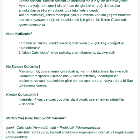
Üreme sistemi, sindirim sistemi ve metabolizma için iyi bir destekleyicidir.
Aynısefa yağı hem enerji olarak hem de içindeki ıtır yağı ile beraber
antioksidan özelliği en yüksek gıda takviyelerindendir.
Adet düzensizliği, erken menepoz gibi durumlarda kadının yaşam kalitesini
arttırmak, yaşam enerjisini desteklemek için günde bir flakon Calenbiotic
içmeyi öneriyoruz.
Nasıl Kullanılır?
Tercihen bir flakonu direkt olarak içebilir veya 1 küçük kaşık yoğurt ile
tüketebilirsiniz.
1 flakon Calenbiotic' i iyice çalkalayarak tüketmeniz tavsiye edilir.
Ne Zaman Kullanılır?
Maksimum biyoyararlanım için sabah aç karnına tüketilmesi tavsiye edilir.
Kullanımınız sporcu kişilerde kas kütlesini arttırmayı hedefliyor ise
beslenme ve spor saatlerinize göre hemen spor sonrası veya sporla birlikte
tüketmeniz önerilir.
Kimler Kullanabilir?
Hamileler, 4 yaş ve üzeri çocuklar dahil olmak üzere herkes rahatlıkla
kullanabilir.
Neden Yağ İçine Probiyotik Karışım?
İçerik: Calendula (Aynısefa) yağı + Probiyotik Mikroorganizma
Hedef: Infertilite regresyonu, vaginal enfeksiyon regresyonu, dermal pH regülasyonu
(erkek/kadın)