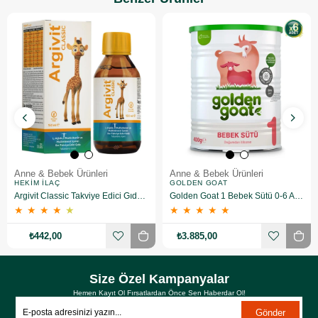
Anne & Bebek Ürünleri
Anne & Bebek Ürünleri
HEKIM İLAÇ
GOLDEN GOAT
Argivit Classic Takviye Edici Gıda 150 ml
Golden Goat 1 Bebek Sütü 0-6 Ay 400 gr 6 Adet
★
★
★
★
★
★
★
★
★
★
₺442,00
₺3.885,00
Size Özel Kampanyalar
Hemen Kayıt Ol Fırsatlardan Önce Sen Haberdar Ol!
Gönder