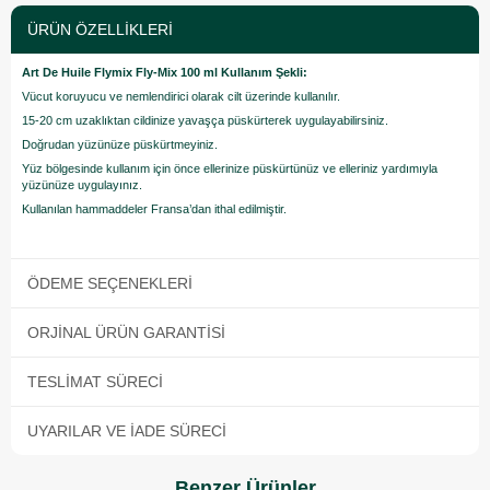
ÜRÜN ÖZELLIKLERI
Art De Huile Flymix Fly-Mix 100 ml Kullanım Şekli:
Vücut koruyucu ve nemlendirici olarak cilt üzerinde kullanılır.
15-20 cm uzaklıktan cildinize yavaşça püskürterek uygulayabilirsiniz.
Doğrudan yüzünüze püskürtmeyiniz.
Yüz bölgesinde kullanım için önce ellerinize püskürtünüz ve elleriniz yardımıyla
yüzünüze uygulayınız.
Kullanılan hammaddeler Fransa’dan ithal edilmiştir.
ÖDEME SEÇENEKLERI
ORJINAL ÜRÜN GARANTISI
TESLIMAT SÜRECI
UYARILAR VE İADE SÜRECI
Benzer Ürünler