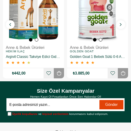
Anne & Bebek Ürünleri
Anne & Bebek Ürünleri
HEKIM İLAÇ
GOLDEN GOAT
Argivit Classic Takviye Edici Gıda 150 ml
Golden Goat 1 Bebek Sütü 0-6 Ay 400 gr 6 Adet
★
★
★
★
★
★
★
★
★
★
₺442,00
₺3.885,00
Size Özel Kampanyalar
Hemen Kayıt Ol Fırsatlardan Önce Sen Haberdar Ol!
Gönder
Üyelik koşullarını
ve
kişisel verilerimin
korunmasını kabul ediyorum.