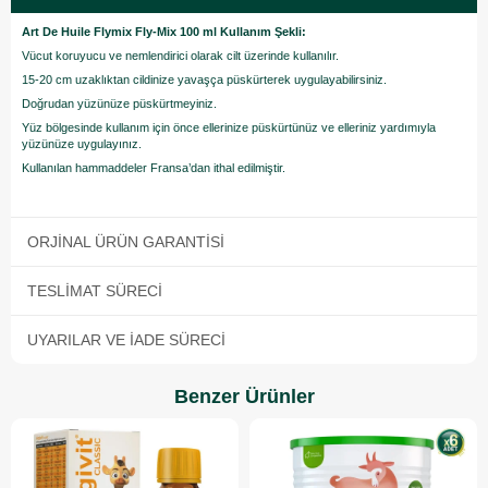
Art De Huile Flymix Fly-Mix 100 ml Kullanım Şekli:
Vücut koruyucu ve nemlendirici olarak cilt üzerinde kullanılır.
15-20 cm uzaklıktan cildinize yavaşça püskürterek uygulayabilirsiniz.
Doğrudan yüzünüze püskürtmeyiniz.
Yüz bölgesinde kullanım için önce ellerinize püskürtünüz ve elleriniz yardımıyla
yüzünüze uygulayınız.
Kullanılan hammaddeler Fransa’dan ithal edilmiştir.
ORJINAL ÜRÜN GARANTISI
TESLIMAT SÜRECI
UYARILAR VE İADE SÜRECI
Benzer Ürünler