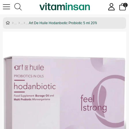
0
Art De Huile Hodanbıotic Probiotic 5 ml 20'li