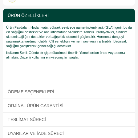
ÜRÜN ÖZELLIKLERI
Ürün Faydaları: Hodan yağı, yüksek seviyede gama-linolenik asit (GLA) içerir, bu da
cilt sağlığını destekler ve anti-inflamatuar özelliklere sahiptir. Probiyotikler, sindirim
sistemi sağlığını destekler ve bağışıklık sistemini güçlendirir. Hormonal dengeyi
sağlamakta yardımcı olabilir. Cilt esnekliğini ve nem seviyesini artırabilir. Bağırsak
sağlığını iyileştirerek genel sağlığı destekler.
Kullanım Şekli: Günde bir şişe tüketilmesi önerilir. Yemeklerden önce veya sonra
alınabilir. Düzenli kullanımı en iyi sonuçları sağlar.
ÖDEME SEÇENEKLERI
ORJINAL ÜRÜN GARANTISI
TESLIMAT SÜRECI
UYARILAR VE İADE SÜRECI