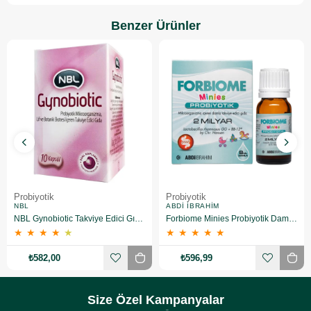
Benzer Ürünler
Probiyotik
Probiyotik
NBL
ABDI İBRAHIM
NBL Gynobiotic Takviye Edici Gıda 10 Kapsül
Forbiome Minies Probiyotik Damla 8 ml
★
★
★
★
★
★
★
★
★
★
₺582,00
₺596,99
Size Özel Kampanyalar