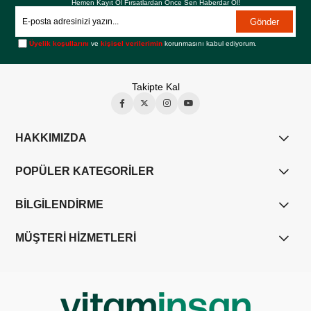
Hemen Kayıt Ol Fırsatlardan Önce Sen Haberdar Ol!
Gönder
Üyelik koşullarını
ve
kişisel verilerimin
korunmasını kabul ediyorum.
Takipte Kal
HAKKIMIZDA
POPÜLER KATEGORİLER
BİLGİLENDİRME
MÜŞTERİ HİZMETLERİ