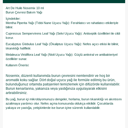
Art De Huile Nosemix 10 ml
Burun Çevresi Bakım Yağı
İçindekiler:
Mentha Piperita Yağı (Tıbbi Nane Uçucu Yağı): Ferahlatıcı ve rahatlatıcı etkileriyle
bilinir.
Cupressus Sempervirens Leaf Yağı (Selvi Uçucu Yağı): Antiseptik özellikleri ile cildi
korur.
Eucalyptus Globulus Leaf Yağı (Ökaliptus Uçucu Yağı): Nefes açıcı etkisi ile bilinir,
tıkanıklığı hafifletir.
Melaleuca Viridiflora Leaf Yağı (Nioli Uçucu Yağı): Güçlü antiviral ve antibakteriyel
özellikler sunar.
Kullanım Önerisi:
Nosemix, düzenli kullanımda burun çevresini nemlendirir ve hoş bir
aromatik koku sağlar. Dört doğal uçucu yağ ile formüle edilmiş bu ürün,
bulunduğunuz ortamda patojenleri temizlemek için difüzörde kullanılabilir.
Burun kenarlarına, yakanıza veya yastığınıza uygulayarak etkisini
artırabilirsiniz.
Bu yağ, burun içi mikrobiyomunuzu dengeler, horlama, burun tıkanıklığı ve akıntısını
azaltmaya yardımcı olur. Nefes açma konusunda oldukça etkilidir. Çocuklarda
yakaya ve yastığa, yetişkinlerde ise burun içine sürerek kullanılabilir.