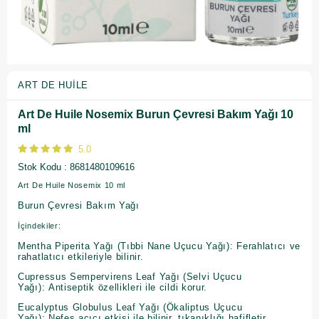
ART DE HUILE
Art De Huile Nosemix Burun Çevresi Bakım Yağı 10
ml
5.0
Stok Kodu
8681480109616
Art De Huile Nosemix 10 ml
Burun Çevresi Bakım Yağı
İçindekiler:
Mentha Piperita Yağı (Tıbbi Nane Uçucu Yağı): Ferahlatıcı ve
rahatlatıcı etkileriyle bilinir.
Cupressus Sempervirens Leaf Yağı (Selvi Uçucu
Yağı): Antiseptik özellikleri ile cildi korur.
Eucalyptus Globulus Leaf Yağı (Ökaliptus Uçucu
Yağı): Nefes açıcı etkisi ile bilinir, tıkanıklığı hafifletir.