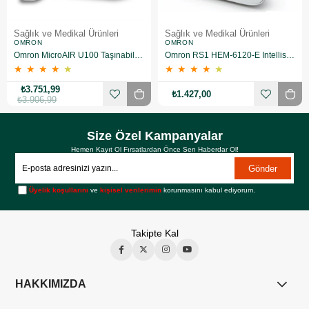
Sağlık ve Medikal Ürünleri
Sağlık ve Medikal Ürünleri
OMRON
OMRON
Omron MicroAIR U100 Taşınabilir Nebulizatör
Omron RS1 HEM-6120-E Intellisense Bilekten Dijital Tansiyon Aleti
★
★
★
★
★
★
★
★
★
★
₺3.751,99
₺1.427,00
₺3.906,99
Size Özel Kampanyalar
Hemen Kayıt Ol Fırsatlardan Önce Sen Haberdar Ol!
Gönder
Üyelik koşullarını
ve
kişisel verilerimin
korunmasını kabul ediyorum.
Takipte Kal
HAKKIMIZDA