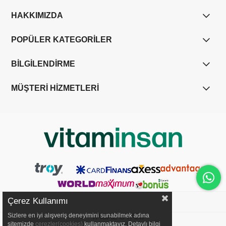
HAKKIMIZDA
POPÜLER KATEGORİLER
BİLGİLENDİRME
MÜŞTERİ HİZMETLERİ
Çerez Kullanımı
YASAL UYARI
Sizlere en iyi alışveriş deneyimini sunabilmek adına
sitemizde
çerezler(cookies)
kullanmaktayız. Detaylı bilgi