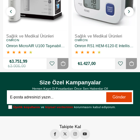
Sağlık ve Medikal Ürünleri
Sağlık ve Medikal Ürünleri
OMRON
OMRON
Omron MicroAIR U100 Taşınabilir Nebulizatör
Omron RS1 HEM-6120-E Intellisense Bilekten Dijital Tansiyon Aleti
★
★
★
★
★
★
★
★
★
★
₺3.751,99
₺1.427,00
₺3.906,99
Size Özel Kampanyalar
Hemen Kayıt Ol Fırsatlardan Önce Sen Haberdar Ol!
Gönder
Üyelik koşullarını
ve
kişisel verilerimin
korunmasını kabul ediyorum.
Takipte Kal