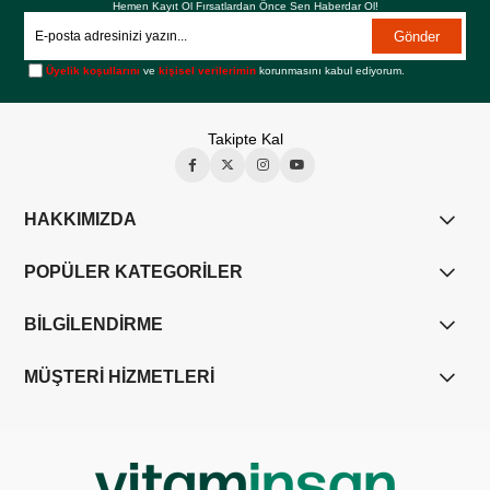
Hemen Kayıt Ol Fırsatlardan Önce Sen Haberdar Ol!
Gönder
Üyelik koşullarını
ve
kişisel verilerimin
korunmasını kabul ediyorum.
Takipte Kal
HAKKIMIZDA
POPÜLER KATEGORİLER
BİLGİLENDİRME
MÜŞTERİ HİZMETLERİ