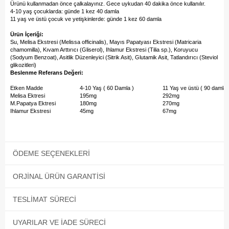
Ürünü kullanmadan önce çalkalayınız. Gece uykudan 40 dakika önce kullanılır.
4-10 yaş çocuklarda: günde 1 kez 40 damla
11 yaş ve üstü çocuk ve yetişkinlerde: günde 1 kez 60 damla
Ürün İçeriği:
Su, Melisa Ekstresi (Melissa officinalis), Mayıs Papatyası Ekstresi (Matricaria
chamomilla), Kıvam Arttırıcı (Gliserol), Ihlamur Ekstresi (Tilia sp.), Koruyucu
(Sodyum Benzoat), Asitlik Düzenleyici (Sitrik Asit), Glutamik Asit, Tatlandırıcı (Steviol
glikozitleri)
Beslenme Referans Değeri:
Etken Madde
4-10 Yaş ( 60 Damla )
11 Yaş ve üstü ( 90 damla 
Melisa Ektresi
195mg
292mg
M.Papatya Ektresi
180mg
270mg
Ihlamur Ekstresi
45mg
67mg
ÖDEME SEÇENEKLERI
ORJINAL ÜRÜN GARANTISI
TESLIMAT SÜRECI
UYARILAR VE İADE SÜRECI