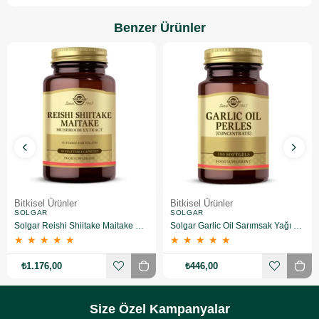
Benzer Ürünler
Bitkisel Ürünler
Bitkisel Ürünler
SOLGAR
SOLGAR
Solgar Reishi Shiitake Maitake Mushroom Extract 50 Kapsül
Solgar Garlic Oil Sarımsak Yağı 100 Kapsül
★
★
★
★
★
★
★
★
★
★
₺1.176,00
₺446,00
Size Özel Kampanyalar