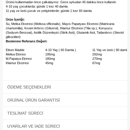
Ürünü kullanmadan önce çalkalayınız. Gece uykudan 40 dakika önce kullanılır.
4-10 yaş çocuklarda: günde 1 kez 40 damla
11 yaş ve üstü çocuk ve yetişkinlerde: günde 1 kez 60 damla
Ürün İçeriği:
Su, Melisa Ekstresi (Melissa officinalis), Mayıs Papatyası Ekstresi (Matricaria
chamomilla), Kıvam Arttırıcı (Gliserol), Ihlamur Ekstresi (Tilia sp.), Koruyucu
(Sodyum Benzoat), Asitlik Düzenleyici (Sitrik Asit), Glutamik Asit, Tatlandırıcı (Steviol
glikozitleri)
Beslenme Referans Değeri:
Etken Madde
4-10 Yaş ( 60 Damla )
11 Yaş ve üstü ( 90 damla 
Melisa Ektresi
195mg
292mg
M.Papatya Ektresi
180mg
270mg
Ihlamur Ekstresi
45mg
67mg
ÖDEME SEÇENEKLERI
ORJINAL ÜRÜN GARANTISI
TESLIMAT SÜRECI
UYARILAR VE İADE SÜRECI