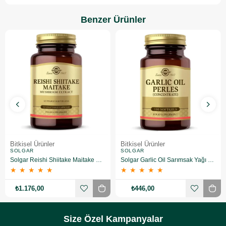
Benzer Ürünler
Bitkisel Ürünler
Bitkisel Ürünler
SOLGAR
SOLGAR
Solgar Reishi Shiitake Maitake Mushroom Extract 50 Kapsül
Solgar Garlic Oil Sarımsak Yağı 100 Kapsül
★
★
★
★
★
★
★
★
★
★
₺1.176,00
₺446,00
Size Özel Kampanyalar