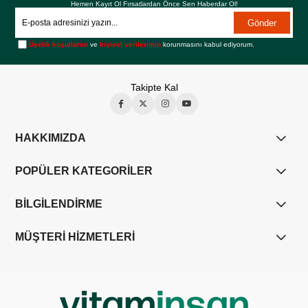
Hemen Kayıt Ol Fırsatlardan Önce Sen Haberdar Ol!
Gönder
Üyelik koşullarını
ve
kişisel verilerimin
korunmasını kabul ediyorum.
Takipte Kal
HAKKIMIZDA
POPÜLER KATEGORİLER
BİLGİLENDİRME
MÜŞTERİ HİZMETLERİ