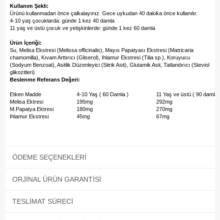
Kullanım Şekli:
Ürünü kullanmadan önce çalkalayınız. Gece uykudan 40 dakika önce kullanılır.
4-10 yaş çocuklarda: günde 1 kez 40 damla
11 yaş ve üstü çocuk ve yetişkinlerde: günde 1 kez 60 damla
Ürün İçeriği:
Su, Melisa Ekstresi (Melissa officinalis), Mayıs Papatyası Ekstresi (Matricaria
chamomilla), Kıvam Arttırıcı (Gliserol), Ihlamur Ekstresi (Tilia sp.), Koruyucu
(Sodyum Benzoat), Asitlik Düzenleyici (Sitrik Asit), Glutamik Asit, Tatlandırıcı (Steviol
glikozitleri)
Beslenme Referans Değeri:
Etken Madde
4-10 Yaş ( 60 Damla )
11 Yaş ve üstü ( 90 damla 
Melisa Ektresi
195mg
292mg
M.Papatya Ektresi
180mg
270mg
Ihlamur Ekstresi
45mg
67mg
ÖDEME SEÇENEKLERI
ORJINAL ÜRÜN GARANTISI
TESLIMAT SÜRECI