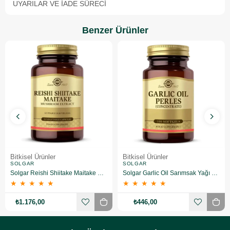
UYARILAR VE İADE SÜRECI
Benzer Ürünler
Bitkisel Ürünler
Bitkisel Ürünler
SOLGAR
SOLGAR
Solgar Reishi Shiitake Maitake Mushroom Extract 50 Kapsül
Solgar Garlic Oil Sarımsak Yağı 100 Kapsül
★
★
★
★
★
★
★
★
★
★
₺1.176,00
₺446,00