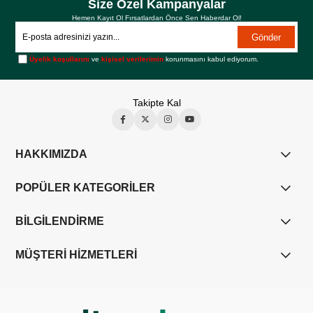
Size Özel Kampanyalar
Hemen Kayıt Ol Fırsatlardan Önce Sen Haberdar Ol!
Gönder
Üyelik koşullarını
ve
kişisel verilerimin
korunmasını kabul ediyorum.
Takipte Kal
HAKKIMIZDA
POPÜLER KATEGORİLER
BİLGİLENDİRME
MÜŞTERİ HİZMETLERİ