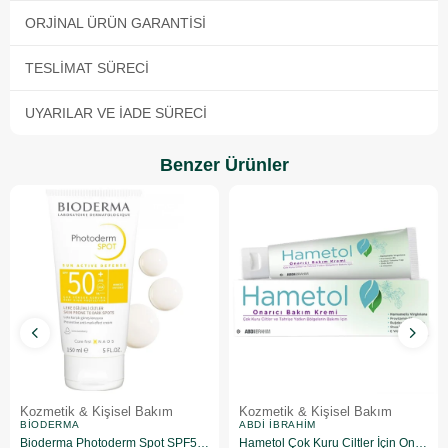
ORJINAL ÜRÜN GARANTISI
TESLIMAT SÜRECI
UYARILAR VE İADE SÜRECI
Benzer Ürünler
Kozmetik & Kişisel Bakım
Kozmetik & Kişisel Bakım
BIODERMA
ABDI İBRAHIM
Bioderma Photoderm Spot SPF50+ 150 ml
Hametol Çok Kuru Ciltler İçin Onarıcı Bakım Kremi 30 g