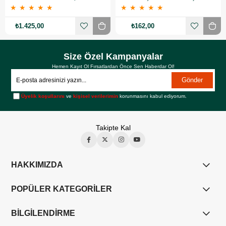
★
★
★
★
★
★
★
★
★
★
₺1.425,00
₺162,00
Size Özel Kampanyalar
Hemen Kayıt Ol Fırsatlardan Önce Sen Haberdar Ol!
Gönder
Üyelik koşullarını
ve
kişisel verilerimin
korunmasını kabul ediyorum.
Takipte Kal
HAKKIMIZDA
POPÜLER KATEGORİLER
BİLGİLENDİRME