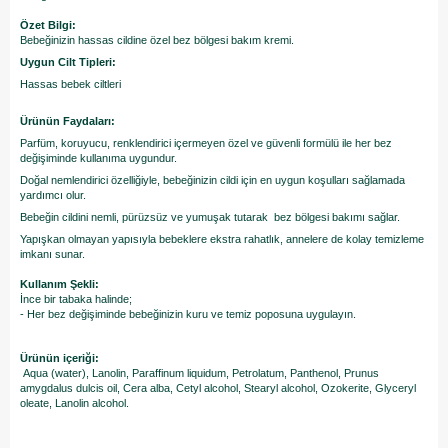
Özet Bilgi:
Bebeğinizin hassas cildine özel bez bölgesi bakım kremi.
Uygun Cilt Tipleri:
Hassas bebek ciltleri
Ürünün Faydaları:
Parfüm, koruyucu, renklendirici içermeyen özel ve güvenli formülü ile her bez
değişiminde kullanıma uygundur.
Doğal nemlendirici özelliğiyle, bebeğinizin cildi için en uygun koşulları sağlamada
yardımcı olur.
Bebeğin cildini nemli, pürüzsüz ve yumuşak tutarak bez bölgesi bakımı sağlar.
Yapışkan olmayan yapısıyla bebeklere ekstra rahatlık, annelere de kolay temizleme
imkanı sunar.
Kullanım Şekli:
İnce bir tabaka halinde;
- Her bez değişiminde bebeğinizin kuru ve temiz poposuna uygulayın.
Ürünün içeriği:
Aqua (water), Lanolin, Paraffinum liquidum, Petrolatum, Panthenol, Prunus
amygdalus dulcis oil, Cera alba, Cetyl alcohol, Stearyl alcohol, Ozokerite, Glyceryl
oleate, Lanolin alcohol.