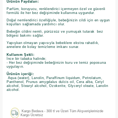
Ürünün Faydaları:
Parfüm, koruyucu, renklendirici içermeyen özel ve güvenli
formülü ile her bez değişiminde kullanıma uygundur.
Doğal nemlendirici özelliğiyle, bebeğinizin cildi için en uygun
koşulları sağlamada yardımcı olur.
Bebeğin cildini nemli, pürüzsüz ve yumuşak tutarak bez
bölgesi bakımı sağlar.
Yapışkan olmayan yapısıyla bebeklere ekstra rahatlık,
annelere de kolay temizleme imkanı sunar.
Kullanım Şekli:
İnce bir tabaka halinde;
- Her bez değişiminde bebeğinizin kuru ve temiz poposuna
uygulayın.
Ürünün içeriği:
Aqua (water), Lanolin, Paraffinum liquidum, Petrolatum,
Panthenol, Prunus amygdalus dulcis oil, Cera alba, Cetyl
alcohol, Stearyl alcohol, Ozokerite, Glyceryl oleate, Lanolin
alcohol.
Kargo Bedava - 300 tl ve Üzeri Tüm Alışverişlerinizde
Kargo Ücretsiz