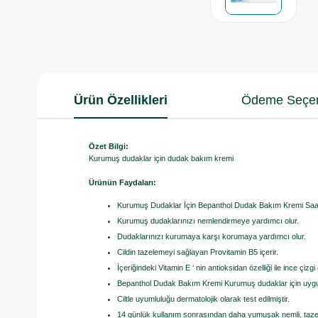
Ürün Özellikleri
Ödeme Seçen
Özet Bilgi:
Kurumuş dudaklar için dudak bakım kremi
Ürünün Faydaları:
Kurumuş Dudaklar İçin Bepanthol Dudak Bakım Kremi Saat
Kurumuş dudaklarınızı nemlendirmeye yardımcı olur.
Dudaklarınızı kurumaya karşı korumaya yardımcı olur.
Cildin tazelemeyi sağlayan Provitamin B5 içerir.
İçeriğindeki Vitamin E ‘ nin antioksidan özelliği ile ince ç
Bepanthol Dudak Bakım Kremi Kurumuş dudaklar için uyg
Ciltle uyumluluğu dermatolojik olarak test edilmiştir.
14 günlük kullanım sonrasından daha yumuşak nemli, tazel