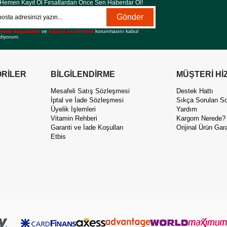
Hemen Kayıt Ol Fırsatlardan Önce Sen Haberdar Ol!
Gönder
yelik koşullarını
ve
kişisel verilerimin
korunmasını kabul
diyorum.
RİLER
BİLGİLENDİRME
MÜŞTERİ Hİ
Mesafeli Satış Sözleşmesi
Destek Hattı
İptal ve İade Sözleşmesi
Sıkça Sorulan So
Üyelik İşlemleri
Yardım
Vitamin Rehberi
Kargom Nerede?
Garanti ve İade Koşulları
Orijinal Ürün Gara
Etbis