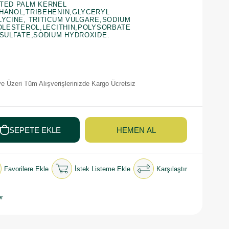
TED PALM KERNEL
HANOL,TRIBEHENIN,GLYCERYL
YCINE, TRITICUM VULGARE,SODIUM
OLESTEROL,LECITHIN,POLYSORBATE
SULFATE,SODIUM HYDROXIDE.
e Üzeri Tüm Alışverişlerinizde Kargo Ücretsiz
Favorilere Ekle
İstek Listeme Ekle
Karşılaştır
r