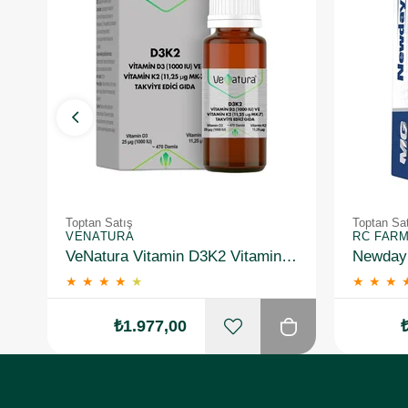
Toptan Satış
Toptan Sa
VENATURA
RC FAR
VeNatura Vitamin D3K2 Vitamin Takviye Edici Gıda 10 Adet
★
★
★
★
★
★
★
★
₺1.977,00