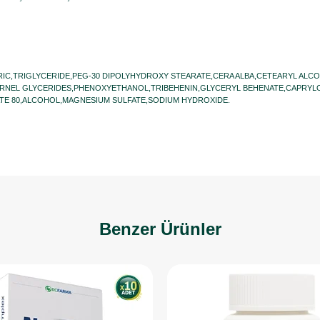
RIC,TRIGLYCERIDE,PEG-30 DIPOLYHYDROXY STEARATE,CERA ALBA,CETEARYL AL
RNEL GLYCERIDES,PHENOXYETHANOL,TRIBEHENIN,GLYCERYL BEHENATE,CAPRYLO
TE 80,ALCOHOL,MAGNESIUM SULFATE,SODIUM HYDROXIDE.
Benzer Ürünler