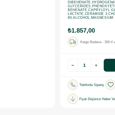
DIBEHENATE,HYDROGENA
GLYCERIDES,PHENOXYET
BEHENATE,CAPRYLOYL GL
LACTATE,CERAMIDE 3,CH
80,ALCOHOL,MAGNESIUM 
₺1.857,00
Kargo Bedava - 300 tl v
Telefonla Sipariş
Fiyat Düşünce Haber Ve