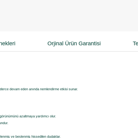
ekleri
Orjinal Ürün Garantisi
Te
lerce devam eden anında nemlendirme etkisi sunar.
izgi görünümünü azaltmaya yardımcı olur.
undur.
enmiş ve beslenmiş hissedilen dudaklar.