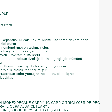
UNDUR
ım kremi
n Bepanthol Dudak Bakım Kremi Saatlerce devam eden
kisi sunar.
 nemlendirmeye yardımcı olur.
a karşı korumaya yardımcı olur.
ayan Provitamin B5 içerir.
 ‘ nin antioksidan özelliği ile ince çizgi görünümünü
ur.
m Kremi Kurumuş dudaklar için uygundur.
tolojik olarak test edilmiştir.
onrasından daha yumuşak nemli, tazelenmiş ve
dudaklar.
N,ISOHEXDECANE,CAPRYLIC,CAPRIC,TRIGLYCERIDE,PEG-
RATE,CERA ALBA,CETEARYL
YCINE,TOCOPHERYL ACETATE,GLYCERYL