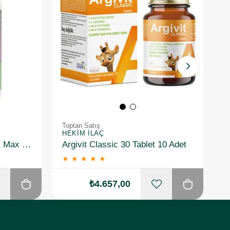
Toptan Satış
T
HEKIM İLAÇ
S
Voonka One&Only Energy Max MultiVitamin 30 Tablet 10 Adet
Argivit Classic 30 Tablet 10 Adet
★
★
★
★
★
₺4.657,00