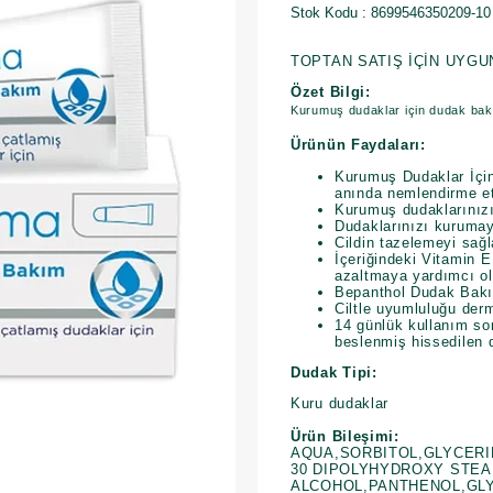
Stok Kodu
8699546350209-10
TOPTAN SATIŞ İÇİN UYG
Özet Bilgi:
Kurumuş dudaklar için dudak bak
Ürünün Faydaları:
Kurumuş Dudaklar İçi
anında nemlendirme et
Kurumuş dudaklarınızı
Dudaklarınızı kurumay
Cildin tazelemeyi sağl
İçeriğindeki Vitamin E
azaltmaya yardımcı ol
Bepanthol Dudak Bakı
Ciltle uyumluluğu derma
14 günlük kullanım s
beslenmiş hissedilen 
Dudak Tipi:
Kuru dudaklar
Ürün Bileşimi:
AQUA,SORBITOL,GLYCERI
30 DIPOLYHYDROXY STEA
ALCOHOL,PANTHENOL,GL