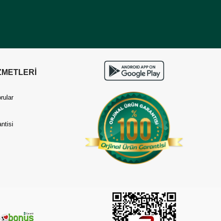
ZMETLERİ
rular
ntisi