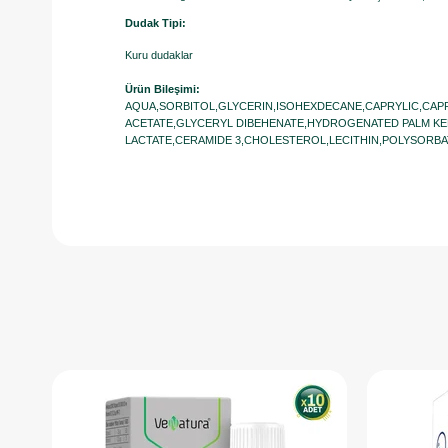
Dudak Tipi:
Kuru dudaklar
Ürün Bileşimi:
AQUA,SORBITOL,GLYCERIN,ISOHEXDECANE,CAPRYLIC,CAP
ACETATE,GLYCERYL DIBEHENATE,HYDROGENATED PALM KE
LACTATE,CERAMIDE 3,CHOLESTEROL,LECITHIN,POLYSORBA