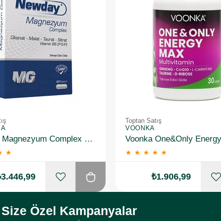
tış
Toptan Satış
MA
VOONKA
Newday Magnezyum Complex 60 Kapsül 10 Adet
★
★
★
★
★
★
★
₺3.446,99
₺1.906,99
Size Özel Kampanyalar