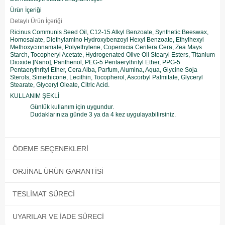
Ürün İçeriği
Detaylı Ürün İçeriği
Ricinus Communis Seed Oil, C12-15 Alkyl Benzoate, Synthetic Beeswax,
Homosalate, Diethylamino Hydroxybenzoyl Hexyl Benzoate, Ethylhexyl
Methoxycinnamate, Polyethylene, Copernicia Cerifera Cera, Zea Mays
Starch, Tocopheryl Acetate, Hydrogenated Olive Oil Stearyl Esters, Titanium
Dioxide [Nano], Panthenol, PEG-5 Pentaerythrityl Ether, PPG-5
Pentaerythrityl Ether, Cera Alba, Parfum, Alumina, Aqua, Glycine Soja
Sterols, Simethicone, Lecithin, Tocopherol, Ascorbyl Palmitate, Glyceryl
Stearate, Glyceryl Oleate, Citric Acid.
KULLANIM ŞEKLİ
Günlük kullanım için uygundur.
Dudaklarınıza günde 3 ya da 4 kez uygulayabilirsiniz.
ÖDEME SEÇENEKLERI
ORJINAL ÜRÜN GARANTISI
TESLIMAT SÜRECI
UYARILAR VE İADE SÜRECI