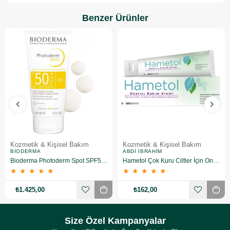
Benzer Ürünler
Kozmetik & Kişisel Bakım
Kozmetik & Kişisel Bakım
BIODERMA
ABDI İBRAHIM
Bioderma Photoderm Spot SPF50+ 150 ml
Hametol Çok Kuru Ciltler İçin Onarıcı Bakım Kremi 30 g
★
★
★
★
★
★
★
★
★
★
₺1.425,00
₺162,00
Size Özel Kampanyalar