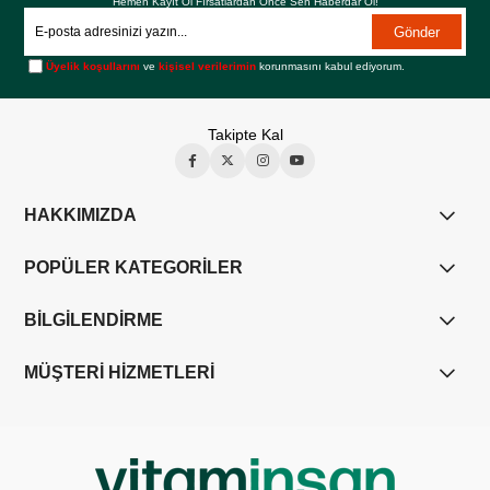
Hemen Kayıt Ol Fırsatlardan Önce Sen Haberdar Ol!
Gönder
Üyelik koşullarını
ve
kişisel verilerimin
korunmasını kabul ediyorum.
Takipte Kal
HAKKIMIZDA
POPÜLER KATEGORİLER
BİLGİLENDİRME
MÜŞTERİ HİZMETLERİ