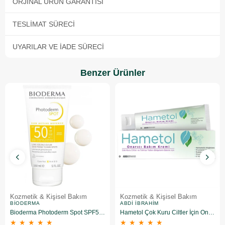
ORJINAL ÜRÜN GARANTISI
TESLIMAT SÜRECI
UYARILAR VE İADE SÜRECI
Benzer Ürünler
Kozmetik & Kişisel Bakım
Kozmetik & Kişisel Bakım
BIODERMA
ABDI İBRAHIM
Bioderma Photoderm Spot SPF50+ 150 ml
Hametol Çok Kuru Ciltler İçin Onarıcı Bakım Kremi 30 g
★
★
★
★
★
★
★
★
★
★