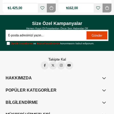
₺1.425,00
₺162,00
Size Özel Kampanyalar
Hemen Kayıt Ol Fırsatlardan Önce Sen Haberdar Ol!
Gönder
Üyelik koşullarını
ve
kişisel verilerimin
korunmasını kabul ediyorum.
Takipte Kal
HAKKIMIZDA
POPÜLER KATEGORİLER
BİLGİLENDİRME