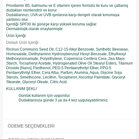
Provitamin B5, balmumu ve E vitamini içeren formülü ile kuru ve çatlamış
dudakları nemlendirir ve korur.
Dudaklarınızı, UVA ve UVB ışınlarına karşı dengeli olarak korumaya
yardımcı olur.
İçerdiği SPF30 ile güneşe karşı yüksek koruma sağlar.
Dermatolojik olarak onaylanmıştır.
Ürün İçeriği
Detaylı Ürün İçeriği
Ricinus Communis Seed Oil, C12-15 Alkyl Benzoate, Synthetic Beeswax,
Homosalate, Diethylamino Hydroxybenzoyl Hexyl Benzoate, Ethylhexyl
Methoxycinnamate, Polyethylene, Copernicia Cerifera Cera, Zea Mays
Starch, Tocopheryl Acetate, Hydrogenated Olive Oil Stearyl Esters, Titanium
Dioxide [Nano], Panthenol, PEG-5 Pentaerythrityl Ether, PPG-5
Pentaerythrityl Ether, Cera Alba, Parfum, Alumina, Aqua, Glycine Soja
Sterols, Simethicone, Lecithin, Tocopherol, Ascorbyl Palmitate, Glyceryl
Stearate, Glyceryl Oleate, Citric Acid.
KULLANIM ŞEKLİ
Günlük kullanım için uygundur.
Dudaklarınıza günde 3 ya da 4 kez uygulayabilirsiniz.
ÖDEME SEÇENEKLERI