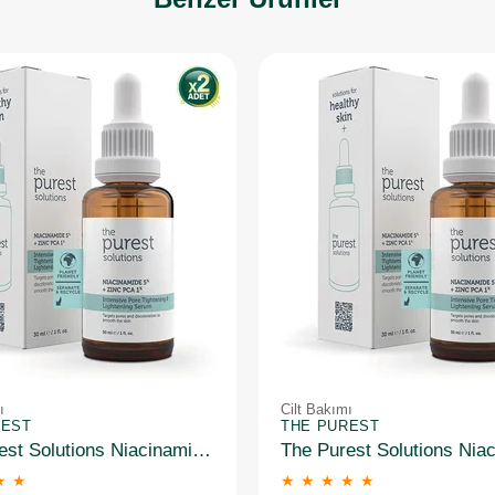
ı
Cilt Bakımı
REST
THE PUREST
The Purest Solutions Niacinamide 5% + Zinc Pca 1% Gözenek Sıkılaştırıcı Yüz Serumu 30 ml 2 Adet
★
★
★
★
★
★
★