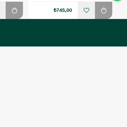
₺745,00
ZMETLERİ
rular
ntisi