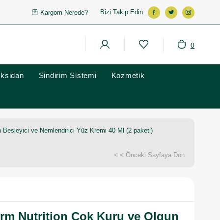
Bizi Takip Edin
Kargom Nerede?
0
oksidan
Sindirim Sistemi
Kozmetik
 Besleyici ve Nemlendirici Yüz Kremi 40 Ml (2 paketi)
< < Önceki Sayfaya Dön
rm Nutrition Çok Kuru ve Olgun