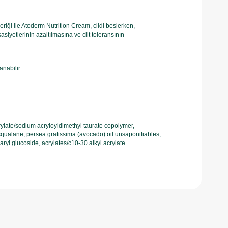
eriği ile Atoderm Nutrition Cream, cildi beslerken,
siyetlerinin azaltılmasına ve cilt toleransının
nabilir.
rylate/sodium acryloyldimethyl taurate copolymer,
, squalane, persea gratissima (avocado) oil unsaponifiables,
earyl glucoside, acrylates/c10-30 alkyl acrylate