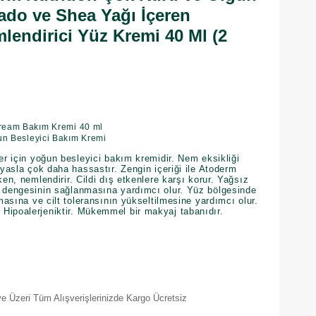
kado ve Shea Yağı İçeren
lendirici Yüz Kremi 40 Ml (2
Cream Bakım Kremi 40 ml
ğun Besleyici Bakım Kremi
ler için yoğun besleyici bakım kremidir. Nem eksikliği
ıyasla çok daha hassastır. Zengin içeriği ile Atoderm
ken, nemlendirir. Cildi dış etkenlere karşı korur. Yağsız
u dengesinin sağlanmasına yardımcı olur. Yüz bölgesinde
lmasına ve cilt toleransının yükseltilmesine yardımcı olur.
Hipoalerjeniktir. Mükemmel bir makyaj tabanıdır.
e Üzeri Tüm Alışverişlerinizde Kargo Ücretsiz