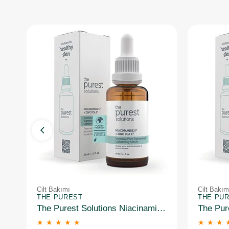
Cilt Bakımı
Cilt Bakım
THE PUREST
THE PU
The Purest Solutions Niacinamide 5% + Zinc Pca 1% Gözenek Sıkılaştırıcı Yüz Serumu 30 ml
★
★
★
★
★
★
★
★