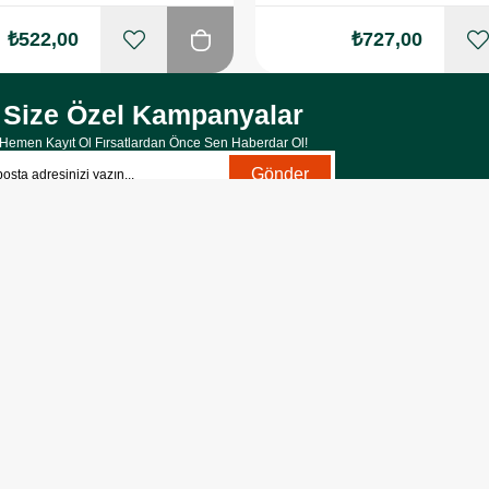
₺522,00
₺727,00
Size Özel Kampanyalar
Hemen Kayıt Ol Fırsatlardan Önce Sen Haberdar Ol!
Gönder
yelik koşullarını
ve
kişisel verilerimin
korunmasını kabul
diyorum.
RİLER
BİLGİLENDİRME
MÜŞTERİ Hİ
Mesafeli Satış Sözleşmesi
Destek Hattı
İptal ve İade Sözleşmesi
Sıkça Sorulan So
Üyelik İşlemleri
Yardım
Vitamin Rehberi
Kargom Nerede?
Garanti ve İade Koşulları
Orijinal Ürün Gara
Etbis