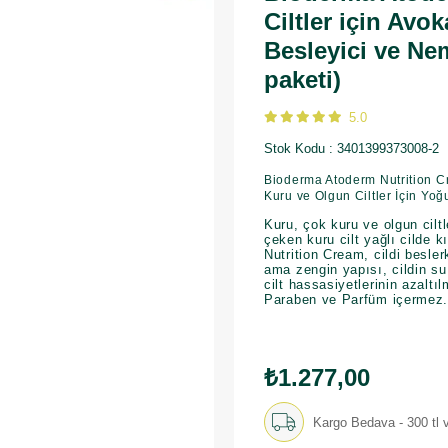
Ciltler için Avo
Besleyici ve Nem
paketi)
5.0
Stok Kodu
3401399373008-2
Bioderma Atoderm Nutrition 
Kuru ve Olgun Ciltler İçin Yo
Kuru, çok kuru ve olgun cilt
çeken kuru cilt yağlı cilde k
Nutrition Cream, cildi besler
ama zengin yapısı, cildin s
cilt hassasiyetlerinin azaltı
Paraben ve Parfüm içermez. 
₺1.277,00
Kargo Bedava - 300 tl v