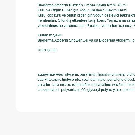
Bioderma Atoderm Nutrition Cream Bakım Kremi 40 ml
Kuru ve Olgun Ciltler İçin Yoğun Besleyici Bakım Kremi
Kuru, çok kuru ve olgun ciltler için yoğun besleyici bakım kre
nemlendirir. Cildi dış etkenlere karşı korur. Yağsız ama zeng
yükseltilmesine yardımcı olur. Paraben ve Parfüm içermez. H
Kullanım Şekli
Bioderma Atoderm Shower Gel ya da Bioderma Atoderm Foam
Ürün İçeriği
aqua/water/eau, glycerin, paraffinum liquidum/mineral oil/h
caprylic/capric triglyceride, cetyl palmitate, pentylene glyc
paraffin, cera microcristallina/microcrystalline wax/cire micr
crosspolymer, polysorbate 60, glyceryl polyacrylate, disodi