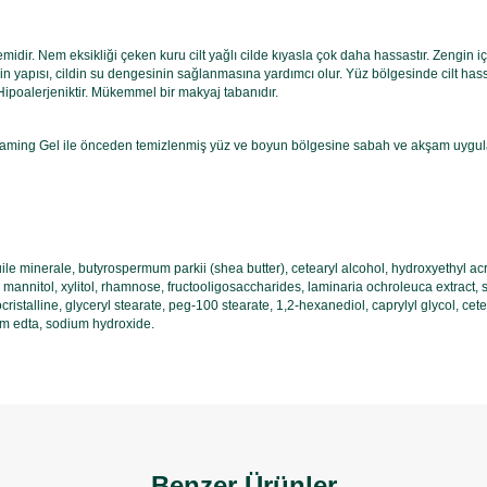
midir. Nem eksikliği çeken kuru cilt yağlı cilde kıyasla çok daha hassastır. Zengin iç
in yapısı, cildin su dengesinin sağlanmasına yardımcı olur. Yüz bölgesinde cilt hassa
ipoalerjeniktir. Mükemmel bir makyaj tabanıdır.
ing Gel ile önceden temizlenmiş yüz ve boyun bölgesine sabah ve akşam uygula
uile minerale, butyrospermum parkii (shea butter), cetearyl alcohol, hydroxyethyl ac
ol, mannitol, xylitol, rhamnose, fructooligosaccharides, laminaria ochroleuca extract
ocristalline, glyceryl stearate, peg-100 stearate, 1,2-hexanediol, caprylyl glycol, cet
um edta, sodium hydroxide.
Benzer Ürünler