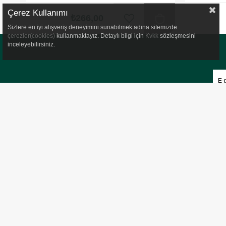
Çerez Kullanımı
₺266,00
Sizlere en iyi alışveriş deneyimini sunabilmek adına sitemizde
çerezler(cookies)
kullanmaktayız. Detaylı bilgi için
Kvkk
sözleşmesini
inceleyebilirsiniz.
Ü
e
HAKKIMIZDA
POPÜLER KATEGO
Hakkımızda
Vitaminler
Kvkk Aydınlatma Metni
Kolajen
Çerez Aydınlatma Metni
Kişisel Bakım
Bize Ulaşın
İndirimli Ürünler
Orijinal Ürün Sorgulama
Sindirim Probiyotik
Takipte Kal