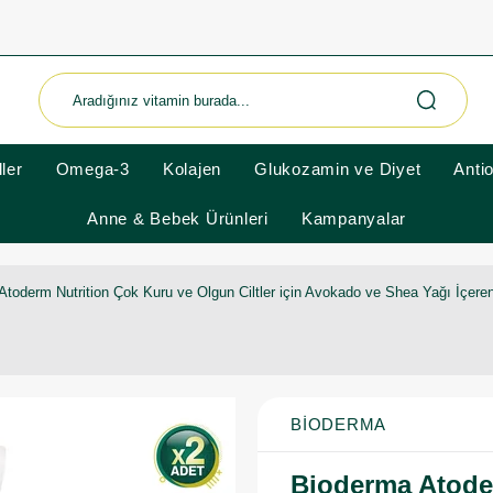
ler
Omega-3
Kolajen
Glukozamin ve Diyet
Anti
Anne & Bebek Ürünleri
Kampanyalar
toderm Nutrition Çok Kuru ve Olgun Ciltler için Avokado ve Shea Yağı İçeren
BIODERMA
Bioderma Atode