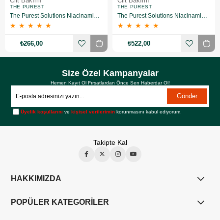
Cilt Bakımı
Cilt Bakımı
THE PUREST
THE PUREST
The Purest Solutions Niacinamide 5% + Zinc Pca 1% Gözenek Sıkılaştırıcı Yüz Serumu 30 ml
The Purest Solutions Niacinamide 5% + Zinc Pca 1% Gözenek Sıkılaştırıcı Yüz Serumu 30 ml 2 Adet
★
★
★
★
★
★
★
★
★
★
₺266,00
₺522,00
Size Özel Kampanyalar
Hemen Kayıt Ol Fırsatlardan Önce Sen Haberdar Ol!
Gönder
Üyelik koşullarını
ve
kişisel verilerimin
korunmasını kabul ediyorum.
Takipte Kal
HAKKIMIZDA
POPÜLER KATEGORİLER