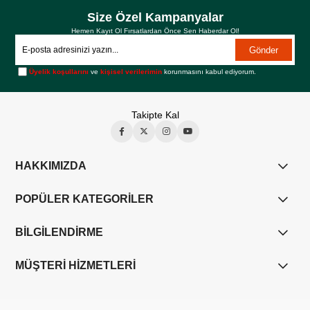
Size Özel Kampanyalar
Hemen Kayıt Ol Fırsatlardan Önce Sen Haberdar Ol!
Gönder
Üyelik koşullarını
ve
kişisel verilerimin
korunmasını kabul ediyorum.
Takipte Kal
HAKKIMIZDA
POPÜLER KATEGORİLER
BİLGİLENDİRME
MÜŞTERİ HİZMETLERİ