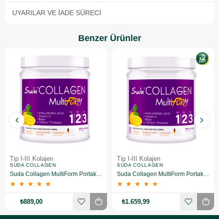
UYARILAR VE İADE SÜRECI
Benzer Ürünler
Tip I-III Kolajen
Tip I-III Kolajen
SUDA COLLAGEN
SUDA COLLAGEN
Suda Collagen MultiForm Portakal Aromalı Takviye Edici Gıda 360 g
Suda Collagen MultiForm Portakal Aromalı Takviye Edici Gıda 360 g 2 Adet
★
★
★
★
★
★
★
★
★
★
₺889,00
₺1.659,99