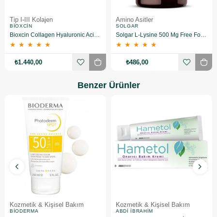
Tip I-III Kolajen
Amino Asitler
BIOXCIN
SOLGAR
Bioxcin Collagen Hyaluronic Acid Hidrolize Tip 1-3 Kolajen 90 Saşe
Solgar L-Lysine 500 Mg Free Form 50 Kapsül
★
★
★
★
★
★
★
★
★
★
₺1.440,00
₺486,00
Benzer Ürünler
Kozmetik & Kişisel Bakım
Kozmetik & Kişisel Bakım
BIODERMA
ABDI İBRAHIM