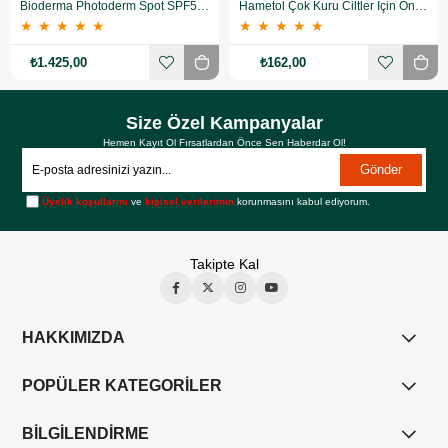
Bioderma Photoderm Spot SPF50+ 150 ml
Hametol Çok Kuru Ciltler İçin Onarıcı Bakım Kremi 30 g
★
★
★
★
★
★
★
★
★
★
₺1.425,00
₺162,00
Size Özel Kampanyalar
Hemen Kayıt Ol Fırsatlardan Önce Sen Haberdar Ol!
Gönder
Üyelik koşullarını
ve
kişisel verilerimin
korunmasını kabul ediyorum.
Takipte Kal
HAKKIMIZDA
POPÜLER KATEGORİLER
BİLGİLENDİRME