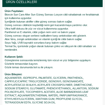
ÜRÜN ÖZELLIKLERI
Ürün Faydaları:
Bioxcin Sun Care After Sun Güneş Sonrası Losyon cildi rahatlatmak ve ferahlatmak
için kullanıma uygundur.
İçeriğinde bulunan aktifler ciltte güneş sonrası bakım sağlar.
Güneş sonrası cildinizin kaybettiği nemi geri kazandırmaya yardımcı olur.
Ultra hafif dokusu ile yüz ve vücut kullanımına uygundur.
Panthenol ve E vitamini, cilde yoğun nem verir ve bakım yapar.
Güneş sonrası oluşan serbest radikallere karşı antioksidan etki gösterir.
Aloe Vera, zengin antioksidan ve vitamin içeriği ile cilde bakım sağlar.
Soya Yağı, UVB kaynaklı sorunlara karşı bakım sağlar.
Termal Su, içerisinde yoğun olarak bulunan çinko ve silisyum ile cildi rahatlatır ve
nemlendirir.
Kullanım Şekli:
Güneşlenme sonrasında temizlenmiş tüm vücut ve yüz bölgesine uygulayın.
Gözlerle temasından kaçının.
​Gözle temas durumunda bol su ile yıkayın.
Ürün Bileşimi:
AQUA/WATER, ISOPROPYL PALMITATE, GLYCERIN, PANTHENOL,
CAPRYLIC/CAPRIC TRIGLYCERIDE, ISONONYL ISONONANOATE,
ACRYLATES/C10-30 ALKYL ACRYLATE CROSSPOLYMER, DIMETHICONE,
SODIUM STEAROYL GLUTAMATE, PHENOXYETHANOL, ALLANTOIN, SODIUM
POLYACRYLATE, TOCOPHERYL ACETATE, ALOE BARBADENSIS LEAF
EXTRACT, AQUA/WATER(THERMAL WATER), PARFUM/FRAGRANCE,
ETHYLHEXYLGLYCERIN, XANTHAN GUM, PROPYLENE GLYCOL,
TETRASODIUM EDTA, GLYCINE SOJA OIL.