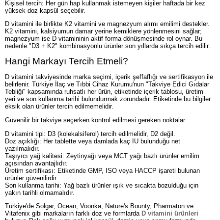
Kişisel tercih: Her gün hap kullanmak istemeyen kişiler haftada bir kez
yüksek doz kapsül seçebilir.
D vitamini ile birlikte K2 vitamini ve magnezyum alımı emilimi destekler.
K2 vitamini, kalsiyumun damar yerine kemiklere yönlenmesini sağlar;
magnezyum ise D vitamininin aktif forma dönüşmesinde rol oynar. Bu
nedenle "D3 + K2" kombinasyonlu ürünler son yıllarda sıkça tercih edilir.
Hangi Markayı Tercih Etmeli?
D vitamini takviyesinde marka seçimi, içerik şeffaflığı ve sertifikasyon ile
belirlenir. Türkiye İlaç ve Tıbbi Cihaz Kurumu'nun "Takviye Edici Gıdalar
Tebliği" kapsamında ruhsatlı her ürün, etiketinde içerik tablosu, üretim
yeri ve son kullanma tarihi bulundurmak zorundadır. Etiketinde bu bilgiler
eksik olan ürünler tercih edilmemelidir.
Güvenilir bir takviye seçerken kontrol edilmesi gereken noktalar:
D vitamini tipi: D3 (kolekalsiferol) tercih edilmelidir, D2 değil.
Doz açıklığı: Her tablette veya damlada kaç IU bulunduğu net
yazılmalıdır.
Taşıyıcı yağ kalitesi: Zeytinyağı veya MCT yağı bazlı ürünler emilim
açısından avantajlıdır.
Üretim sertifikası: Etiketinde GMP, ISO veya HACCP işareti bulunan
ürünler güvenilirdir.
Son kullanma tarihi: Yağ bazlı ürünler ışık ve sıcakta bozulduğu için
yakın tarihli olmamalıdır.
Türkiye'de Solgar, Ocean, Voonka, Nature's Bounty, Pharmaton ve
Vitafenix gibi markaların farklı doz ve formlarda
D vitamini ürünleri