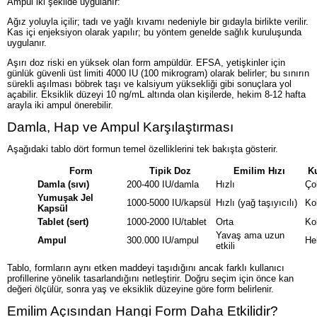
Ampul iki şekilde uygulanır:
Ağız yoluyla içilir; tadı ve yağlı kıvamı nedeniyle bir gıdayla birlikte verilir.
Kas içi enjeksiyon olarak yapılır; bu yöntem genelde sağlık kuruluşunda
uygulanır.
Aşırı doz riski en yüksek olan form ampüldür. EFSA, yetişkinler için
günlük güvenli üst limiti 4000 IU (100 mikrogram) olarak belirler; bu sınırın
sürekli aşılması böbrek taşı ve kalsiyum yüksekliği gibi sonuçlara yol
açabilir. Eksiklik düzeyi 10 ng/mL altında olan kişilerde, hekim 8-12 hafta
arayla iki ampul önerebilir.
Damla, Hap ve Ampul Karşılaştırması
Aşağıdaki tablo dört formun temel özelliklerini tek bakışta gösterir.
Form
Tipik Doz
Emilim Hızı
Ku
Damla (sıvı)
200-400 IU/damla
Hızlı
Ço
Yumuşak Jel
1000-5000 IU/kapsül
Hızlı (yağ taşıyıcılı)
Ko
Kapsül
Tablet (sert)
1000-2000 IU/tablet
Orta
Ko
Yavaş ama uzun
Ampul
300.000 IU/ampul
He
etkili
Tablo, formların aynı etken maddeyi taşıdığını ancak farklı kullanıcı
profillerine yönelik tasarlandığını netleştirir. Doğru seçim için önce kan
değeri ölçülür, sonra yaş ve eksiklik düzeyine göre form belirlenir.
Emilim Açısından Hangi Form Daha Etkilidir?