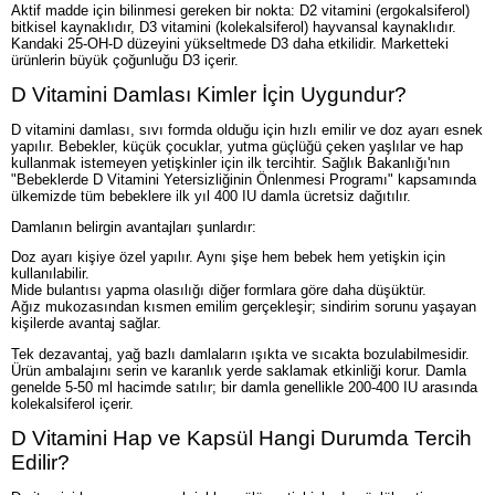
Aktif madde için bilinmesi gereken bir nokta: D2 vitamini (ergokalsiferol)
bitkisel kaynaklıdır, D3 vitamini (kolekalsiferol) hayvansal kaynaklıdır.
Kandaki 25-OH-D düzeyini yükseltmede D3 daha etkilidir. Marketteki
ürünlerin büyük çoğunluğu D3 içerir.
D Vitamini Damlası Kimler İçin Uygundur?
D vitamini damlası, sıvı formda olduğu için hızlı emilir ve doz ayarı esnek
yapılır. Bebekler, küçük çocuklar, yutma güçlüğü çeken yaşlılar ve hap
kullanmak istemeyen yetişkinler için ilk tercihtir. Sağlık Bakanlığı'nın
"Bebeklerde D Vitamini Yetersizliğinin Önlenmesi Programı" kapsamında
ülkemizde tüm bebeklere ilk yıl 400 IU damla ücretsiz dağıtılır.
Damlanın belirgin avantajları şunlardır:
Doz ayarı kişiye özel yapılır. Aynı şişe hem bebek hem yetişkin için
kullanılabilir.
Mide bulantısı yapma olasılığı diğer formlara göre daha düşüktür.
Ağız mukozasından kısmen emilim gerçekleşir; sindirim sorunu yaşayan
kişilerde avantaj sağlar.
Tek dezavantaj, yağ bazlı damlaların ışıkta ve sıcakta bozulabilmesidir.
Ürün ambalajını serin ve karanlık yerde saklamak etkinliği korur. Damla
genelde 5-50 ml hacimde satılır; bir damla genellikle 200-400 IU arasında
kolekalsiferol içerir.
D Vitamini Hap ve Kapsül Hangi Durumda Tercih
Edilir?