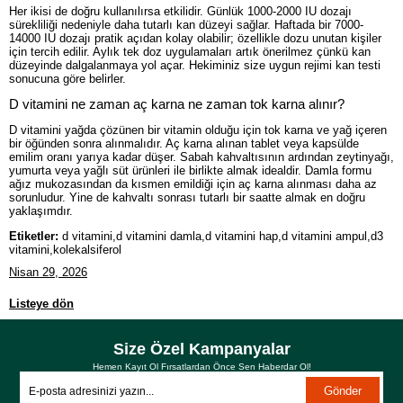
Her ikisi de doğru kullanılırsa etkilidir. Günlük 1000-2000 IU dozajı
sürekliliği nedeniyle daha tutarlı kan düzeyi sağlar. Haftada bir 7000-
14000 IU dozajı pratik açıdan kolay olabilir; özellikle dozu unutan kişiler
için tercih edilir. Aylık tek doz uygulamaları artık önerilmez çünkü kan
düzeyinde dalgalanmaya yol açar. Hekiminiz size uygun rejimi kan testi
sonucuna göre belirler.
D vitamini ne zaman aç karna ne zaman tok karna alınır?
D vitamini yağda çözünen bir vitamin olduğu için tok karna ve yağ içeren
bir öğünden sonra alınmalıdır. Aç karna alınan tablet veya kapsülde
emilim oranı yarıya kadar düşer. Sabah kahvaltısının ardından zeytinyağı,
yumurta veya yağlı süt ürünleri ile birlikte almak idealdir. Damla formu
ağız mukozasından da kısmen emildiği için aç karna alınması daha az
sorunludur. Yine de kahvaltı sonrası tutarlı bir saatte almak en doğru
yaklaşımdır.
Etiketler:
d vitamini,d vitamini damla,d vitamini hap,d vitamini ampul,d3
vitamini,kolekalsiferol
Nisan 29, 2026
Listeye dön
Size Özel Kampanyalar
Hemen Kayıt Ol Fırsatlardan Önce Sen Haberdar Ol!
Gönder