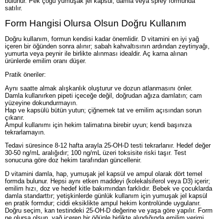
bulunur. Pek çoğu yumuşak jel kapsül, damla veya sprey formunda
satılır.
Form Hangisi Olursa Olsun Doğru Kullanım
Doğru kullanım, formun kendisi kadar önemlidir. D vitamini en iyi yağ
içeren bir öğünden sonra alınır; sabah kahvaltısının ardından zeytinyağı,
yumurta veya peynir ile birlikte alınması idealdir. Aç karna alınan
ürünlerde emilim oranı düşer.
Pratik öneriler:
Aynı saatte almak alışkanlık oluşturur ve dozun atlanmasını önler.
Damla kullanırken pipeti içeceğe değil, doğrudan ağıza damlatın; cam
yüzeyine dokundurmayın.
Hap ve kapsülü bütün yutun; çiğnemek tat ve emilim açısından sorun
çıkarır.
Ampul kullanımı için hekim talimatına birebir uyun; kendi başınıza
tekrarlamayın.
Tedavi süresince 8-12 hafta arayla 25-OH-D testi tekrarlanır. Hedef değer
30-50 ng/mL aralığıdır; 100 ng/mL üzeri toksisite riski taşır. Test
sonucuna göre doz hekim tarafından güncellenir.
D vitamini damla, hap, yumuşak jel kapsül ve ampul olarak dört temel
formda bulunur. Hepsi aynı etken maddeyi (kolekalsiferol veya D3) içerir;
emilim hızı, doz ve hedef kitle bakımından farklıdır. Bebek ve çocuklarda
damla standarttır; yetişkinlerde günlük kullanım için yumuşak jel kapsül
en pratik formdur; ciddi eksiklikte ampul hekim kontrolünde uygulanır.
Doğru seçim, kan testindeki 25-OH-D değerine ve yaşa göre yapılır. Form
ne olursa olsun, yağ içeren bir öğünle birlikte alındığında emilim verimi