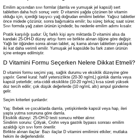
Emilim açısından sıvı formlar (damla ve yumuşak jel kapsül) sert
tabletten daha hızlı sonuç verir. D vitamini yağda çözünen bir vitamin
olduğu için, içerdiği taşıyıcı yağ doğrudan emilimi belirler. Yağsız tabletler
önce midede çözünür, sonra bağırsakta emilir; bu süreç birkaç saat sürer.
Sıvı formda yağ zaten ürünün içindedir, bu nedenle emilim adımı kısalır.
Pratik karşılığı şudur: Üç farklı kişi aynı miktarda D vitamini alsa da
kandaki 25-OH-D düzey artışı form ve birlikte alınan öğüne göre değişir.
Yağlı bir öğünden sonra alınan tablet, aç karna alınan tabletten yaklaşık
iki kat daha verimli emilir. Yumuşak jel kapsülde bu fark zaten ürünün
içine entegre edilmiştir.
D Vitamini Formu Seçerken Nelere Dikkat Etmeli?
D vitamini formu seçimi yaş, sağlık durumu ve eksiklik düzeyine göre
yapılır. Genel kural: hafif yetersizlikte (20-30 ng/mL) günlük damla veya
kapsül yeterlidir; orta-ciddi eksiklikte (10-20 ng/mL) kısa süreli yüksek
doz tercih edilir; çok düşük değerlerde (10 ng/mL altı) ampul gündeme
gelir.
Seçim kriterleri şunlardır:
Yaş: Bebek ve çocuklarda damla, yetişkinlerde kapsül veya hap, ileri
yaşta yutma sorununa göre damla.
Eksiklik düzeyi: 25-OH-D testi sonucu rehber alınır.
Sindirim sorunu: Çölyak, Crohn veya gastrik bypass sonrası emilim
azaldığı için sıvı form önerilir.
Birlikte alınan ilaçlar: Bazı ilaçlar D vitamini emilimini etkiler; mutlaka
hekim ile değerlendirilir.