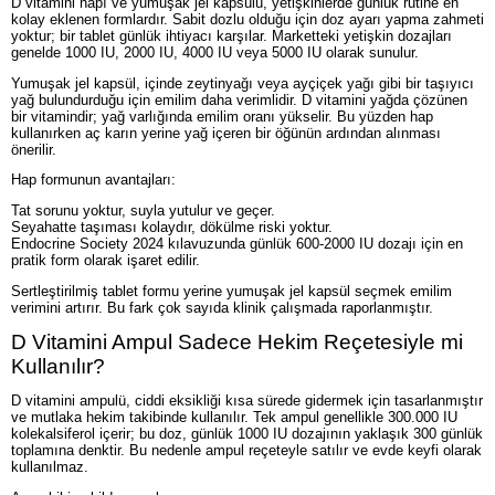
D vitamini hapı ve yumuşak jel kapsülü, yetişkinlerde günlük rutine en
kolay eklenen formlardır. Sabit dozlu olduğu için doz ayarı yapma zahmeti
yoktur; bir tablet günlük ihtiyacı karşılar. Marketteki yetişkin dozajları
genelde 1000 IU, 2000 IU, 4000 IU veya 5000 IU olarak sunulur.
Yumuşak jel kapsül, içinde zeytinyağı veya ayçiçek yağı gibi bir taşıyıcı
yağ bulundurduğu için emilim daha verimlidir. D vitamini yağda çözünen
bir vitamindir; yağ varlığında emilim oranı yükselir. Bu yüzden hap
kullanırken aç karın yerine yağ içeren bir öğünün ardından alınması
önerilir.
Hap formunun avantajları:
Tat sorunu yoktur, suyla yutulur ve geçer.
Seyahatte taşıması kolaydır, dökülme riski yoktur.
Endocrine Society 2024 kılavuzunda günlük 600-2000 IU dozajı için en
pratik form olarak işaret edilir.
Sertleştirilmiş tablet formu yerine yumuşak jel kapsül seçmek emilim
verimini artırır. Bu fark çok sayıda klinik çalışmada raporlanmıştır.
D Vitamini Ampul Sadece Hekim Reçetesiyle mi
Kullanılır?
D vitamini ampulü, ciddi eksikliği kısa sürede gidermek için tasarlanmıştır
ve mutlaka hekim takibinde kullanılır. Tek ampul genellikle 300.000 IU
kolekalsiferol içerir; bu doz, günlük 1000 IU dozajının yaklaşık 300 günlük
toplamına denktir. Bu nedenle ampul reçeteyle satılır ve evde keyfi olarak
kullanılmaz.