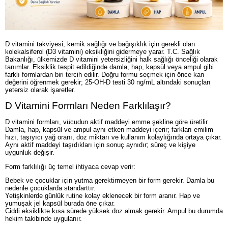
D vitamini takviyesi, kemik sağlığı ve bağışıklık için gerekli olan
kolekalsiferol (D3 vitamini) eksikliğini gidermeye yarar. T.C. Sağlık
Bakanlığı, ülkemizde D vitamini yetersizliğini halk sağlığı önceliği olarak
tanımlar. Eksiklik tespit edildiğinde damla, hap, kapsül veya ampul gibi
farklı formlardan biri tercih edilir. Doğru formu seçmek için önce kan
değerini öğrenmek gerekir; 25-OH-D testi 30 ng/mL altındaki sonuçları
yetersiz olarak işaretler.
D Vitamini Formları Neden Farklılaşır?
D vitamini formları, vücudun aktif maddeyi emme şekline göre üretilir.
Damla, hap, kapsül ve ampul aynı etken maddeyi içerir; farkları emilim
hızı, taşıyıcı yağ oranı, doz miktarı ve kullanım kolaylığında ortaya çıkar.
Aynı aktif maddeyi taşıdıkları için sonuç aynıdır; süreç ve kişiye
uygunluk değişir.
Form farklılığı üç temel ihtiyaca cevap verir:
Bebek ve çocuklar için yutma gerektirmeyen bir form gerekir. Damla bu
nedenle çocuklarda standarttır.
Yetişkinlerde günlük rutine kolay eklenecek bir form aranır. Hap ve
yumuşak jel kapsül burada öne çıkar.
Ciddi eksiklikte kısa sürede yüksek doz almak gerekir. Ampul bu durumda
hekim takibinde uygulanır.