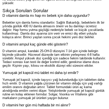
yükselir.
Sıkça Sorulan Sorular
D vitamini damla mı hap mı bebek için daha uygundur?
Bebekler için damla formu standarttır. Sağlık Bakanlığı, bebeklerin ilk bir
yılında günlük 400 IU damla almasını önerir ve bu damlayı ücretsiz
dağıtır. Hap formu yutma güçlüğü nedeniyle bebek ve küçük çocuklarda
kullanılmaz. Damla doz ayarına izin verir ve emici diş etleri yoluyla
kolayca alınır. Birinci yaştan sonra çocuk hekimi yeni doz belirler.
D vitamini ampul kaç günde etki gösterir?
D vitamini ampul, kandaki 25-OH-D düzeyini 7-14 gün içinde belirgin
biçimde yükseltir. Hücresel düzeyde tam etkinin yerleşmesi 4-8 hafta
sürebilir. Ampul yüksek doz içerdiği için sadece hekim takibinde kullanılır.
Tedavi sonrası kan testi ile değer kontrol edilir, gerekirse idame doza
geçilir. Kişinin yaşı, kilosu ve eksiklik düzeyi etki süresini etkiler.
Yumuşak jel kapsül mü tablet mi daha iyi emilir?
Yumuşak jel kapsül, içinde taşıyıcı yağ bulundurduğu için tabletten daha
hızlı emilir. D vitamini yağda çözünen bir vitamin olduğu için yağ varlığı
emilim oranını doğrudan artırır. Tablet formundaki ürün aç karna
alındığında emilim verimi düşer. Yetişkinlerde yumuşak jel kapsül günlük
rutine en kolay eklenen formdur. Solgar, Voonka ve Vitafenix gibi
markaların yumuşak jel ürünleri yaygın bulunur.
D vitamini her gün mü haftada bir mi alınır?