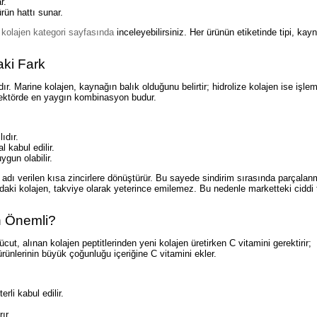
r.
ürün hattı sunar.
ı
kolajen kategori sayfasında
inceleyebilirsiniz. Her ürünün etiketinde tipi, kay
aki Fark
ır. Marine kolajen, kaynağın balık olduğunu belirtir; hidrolize kolajen ise işle
 sektörde en yaygın kombinasyon budur.
ıdır.
l kabul edilir.
ygun olabilir.
it adı verilen kısa zincirlere dönüştürür. Bu sayede sindirim sırasında parçala
undaki kolajen, takviye olarak yeterince emilemez. Bu nedenle marketteki ciddi
n Önemli?
cut, alınan kolajen peptitlerinden yeni kolajen üretirken C vitamini gerektirir;
 ürünlerinin büyük çoğunluğu içeriğine C vitamini ekler.
rli kabul edilir.
ır.