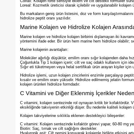
Colfax: Kolajen forte serisiyle eklem ve cilt destekli formüller suna
Loreal: Kozmetik üreticisi olarak içilebilir ve uygulanabilir kolajen 
Bu markaların geniş ürün listesini, doz ve form karşılaştırmaların
hidrolize peptit oranı yazılıdır.
Marine Kolajen ve Hidrolize Kolajen Arasınd
Marine kolajen ve hidrolize kolajen birbirini dışlamayan iki kavramd
yöntemini ifade eder. Bir ürün hem marine hem hidrolize olabilir;
Marine kolajenin avantajları:
Moleküler ağırlığı düşüktür, emilim oranı sığır kolajenden daha hızl
Çoğunlukla Tip 1 kolajen içerir; cilt ve saç odaklı kullanım için idea
Sığır eti tüketmeyen veya helal sertifikalı ürün arayan kişiler için u
Hidrolize işlemi, uzun kolajen zincirlerini enzimle parçalayıp pept
kısalır ve emilim oranı yükselir. Hidrolize edilmemiş jelatin form
kolajen ürünleri hidrolize formdadır.
C Vitamini ve Diğer Eklenmiş İçerikler Nede
C vitamini, kolajen sentezinde rol oynayan kritik bir kofaktördür. Vü
eksikliğinde takviyenin etkinliği düşer. Bu nedenle kaliteli kolajen
Kolajen takviyelerine sıklıkla eklenen destekleyici bileşenler:
C vitamini: Kolajen sentezinde kofaktör görevi yapar, 60-80 mg yete
Biotin: Saç, tırnak ve cilt sağlığını destekler.
Hyaluronik asit: Cilt nemini koruyarak kolajenle birlikte etkisini artır