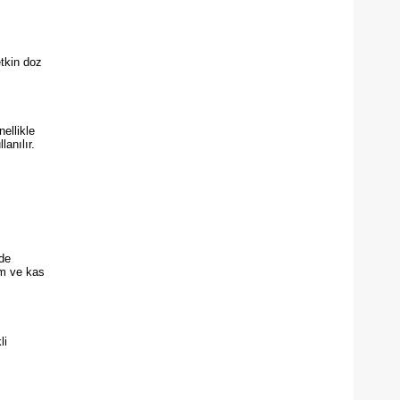
etkin doz
ellikle
lanılır.
nde
em ve kas
li