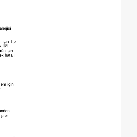
lerjisi
m için Tip
iliği
rün için
ek hatalı
lem için
i
ğundan
şiler