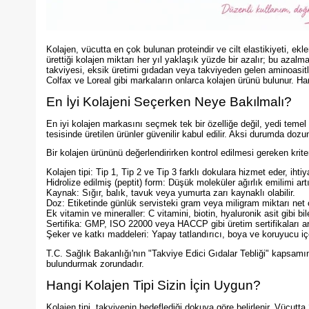
Kolajen, vücutta en çok bulunan proteindir ve cilt elastikiyeti, e
ürettiği kolajen miktarı her yıl yaklaşık yüzde bir azalır; bu azalma
takviyesi, eksik üretimi gıdadan veya takviyeden gelen aminoasitl
Colfax ve Loreal gibi markaların onlarca kolajen ürünü bulunur. Han
En İyi Kolajeni Seçerken Neye Bakılmalı?
En iyi kolajen markasını seçmek tek bir özelliğe değil, yedi temel krit
tesisinde üretilen ürünler güvenilir kabul edilir. Aksi durumda dozun
Bir kolajen ürününü değerlendirirken kontrol edilmesi gereken kriter
Kolajen tipi: Tip 1, Tip 2 ve Tip 3 farklı dokulara hizmet eder, ihtiy
Hidrolize edilmiş (peptit) form: Düşük moleküler ağırlık emilimi artır
Kaynak: Sığır, balık, tavuk veya yumurta zarı kaynaklı olabilir.
Doz: Etiketinde günlük servisteki gram veya miligram miktarı net o
Ek vitamin ve mineraller: C vitamini, biotin, hyaluronik asit gibi bil
Sertifika: GMP, ISO 22000 veya HACCP gibi üretim sertifikaları ar
Şeker ve katkı maddeleri: Yapay tatlandırıcı, boya ve koruyucu içe
T.C. Sağlık Bakanlığı'nın "Takviye Edici Gıdalar Tebliği" kapsamınd
bulundurmak zorundadır.
Hangi Kolajen Tipi Sizin İçin Uygun?
Kolajen tipi, takviyenin hedeflediği dokuya göre belirlenir. Vücutta 