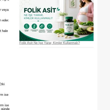
ır veya
h eder.
t hale
Folik Asit Ne İşe Yarar, Kimler Kullanmalı?
Etki
rm ise
orm ise
r günde