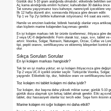
Günlük doz 5-10 gram aralığında olmalıdır; etiketinde belirtilen ser
Aç karna alındığında emilim hızlanır; kahvaltıdan 30 dakika önce a
Tat sorunu yaşıyorsanız tozu kahveye, narenciyeli içeceklere veya 
İlk 12 hafta düzenli alın; sonrasında ihtiyaca göre devam edilir.
Tip 1 ve Tip 2'yi birlikte kullanmak istiyorsanız 4-6 saat ara verin;
Hamile ve emziren kadınlar, böbrek hastalığı olanlar veya antikoa
olan kişilerin marine kolajenden kaçınması gerekir.
En iyi kolajen markası tek bir ürünle özetlenmez; ihtiyaca göre değişi
2 veya UC-II değerlendirilir. Form olarak toz, saşe, sıvı, tablet v
artırır. Voonka, Solgar, Nutraxin, Naturagen, Orzax, Colfax ve Lore
tipi, peptit oranını, sertifikasyonu ve eklenmiş bileşenleri kontrol 
olur.
Sıkça Sorulan Sorular
En iyi kolajen markası hangisidir?
Tek bir en iyi marka yoktur; en iyi kolajen ihtiyacınıza göre değişi
Tip 2 veya UC-II içerikli ürünler seçilir. Türkiye'de Voonka, Solgar
yaygındır. Etiketteki tip, doz, hidrolize oranı ve sertifikasyonu k
Toz kolajen mi tablet kolajen mi daha iyidir?
Toz kolajen, doz başına daha yüksek miktar sunar; günlük 5-10 gram
günlük doza ulaşmak için birkaç tablet almak gerekir. Etki açısından 
tablet, doz hassasiyeti olanlar toz tercih eder. Saşe form ikisinin 
Marine kolajen mi sığır kolajen mi daha etkili?