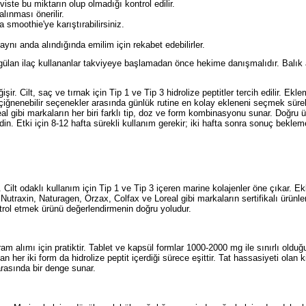
viste bu miktarın olup olmadığı kontrol edilir.
lınması önerilir.
smoothie'ye karıştırabilirsiniz.
 aynı anda alındığında emilim için rekabet edebilirler.
gülan ilaç kullananlar takviyeye başlamadan önce hekime danışmalıdır. Balık a
r. Cilt, saç ve tırnak için Tip 1 ve Tip 3 hidrolize peptitler tercih edilir. Ekle
e çiğnenebilir seçenekler arasında günlük rutine en kolay ekleneni seçmek sürekl
al gibi markaların her biri farklı tip, doz ve form kombinasyonu sunar. Doğru ü
edin. Etki için 8-12 hafta sürekli kullanım gerekir; iki hafta sonra sonuç beklem
r. Cilt odaklı kullanım için Tip 1 ve Tip 3 içeren marine kolajenler öne çıkar. Ek
, Nutraxin, Naturagen, Orzax, Colfax ve Loreal gibi markaların sertifikalı ürünler
ontrol etmek ürünü değerlendirmenin doğru yoludur.
 alımı için pratiktir. Tablet ve kapsül formlar 1000-2000 mg ile sınırlı oldu
her iki form da hidrolize peptit içerdiği sürece eşittir. Tat hassasiyeti olan ki
arasında bir denge sunar.