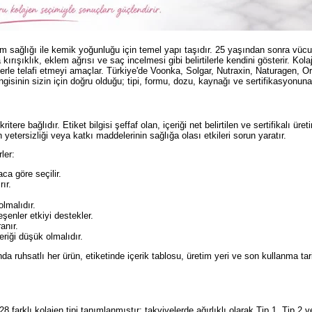
klem sağlığı ile kemik yoğunluğu için temel yapı taşıdır. 25 yaşından sonra vüc
 kırışıklık, eklem ağrısı ve saç incelmesi gibi belirtilerle kendini gösterir. Kola
erle telafi etmeyi amaçlar. Türkiye'de Voonka, Solgar, Nutraxin, Naturagen, O
gisinin sizin için doğru olduğu; tipi, formu, dozu, kaynağı ve sertifikasyonuna 
ere bağlıdır. Etiket bilgisi şeffaf olan, içeriği net belirtilen ve sertifikalı üret
 yetersizliği veya katkı maddelerinin sağlığa olası etkileri sorun yaratır.
ler:
aca göre seçilir.
ır.
lmalıdır.
eşenler etkiyi destekler.
anır.
riği düşük olmalıdır.
a ruhsatlı her ürün, etiketinde içerik tablosu, üretim yeri ve son kullanma tar
28 farklı kolajen tipi tanımlanmıştır; takviyelerde ağırlıklı olarak Tip 1, Tip 2 v