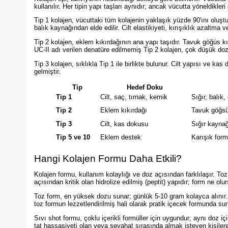
kullanılır. Her tipin yapı taşları aynıdır; ancak vücutta yöneldikleri 
Tip 1 kolajen, vücuttaki tüm kolajenin yaklaşık yüzde 90'ını oluştu
balık kaynağından elde edilir. Cilt elastikiyeti, kırışıklık azaltma v
Tip 2 kolajen, eklem kıkırdağının ana yapı taşıdır. Tavuk göğüs kık
UC-II adı verilen denatüre edilmemiş Tip 2 kolajen, çok düşük dozd
Tip 3 kolajen, sıklıkla Tip 1 ile birlikte bulunur. Cilt yapısı ve k
gelmiştir.
Tip
Hedef Doku
Tip 1
Cilt, saç, tırnak, kemik
Sığır, balık,
Tip 2
Eklem kıkırdağı
Tavuk göğsü
Tip 3
Cilt, kas dokusu
Sığır kaynağ
Tip 5 ve 10
Eklem destek
Karışık form
Hangi Kolajen Formu Daha Etkili?
Kolajen formu, kullanım kolaylığı ve doz açısından farklılaşır. Toz,
açısından kritik olan hidrolize edilmiş (peptit) yapıdır; form ne olur
Toz form, en yüksek dozu sunar; günlük 5-10 gram kolayca alınır.
toz formun lezzetlendirilmiş hali olarak pratik içecek formunda sun
Sıvı shot formu, çoklu içerikli formüller için uygundur; aynı doz içi
tat hassasiyeti olan veya seyahat sırasında almak isteyen kişile