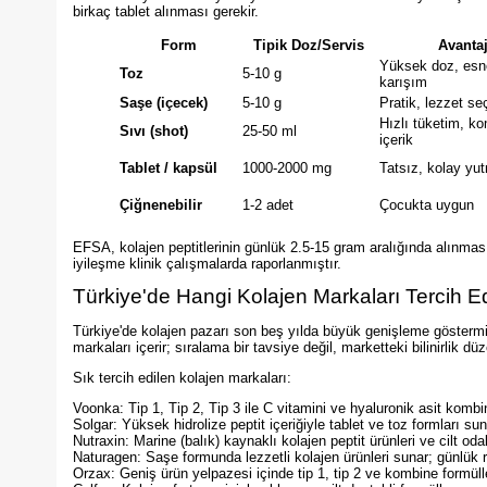
birkaç tablet alınması gerekir.
Form
Tipik Doz/Servis
Avanta
Yüksek doz, esn
Toz
5-10 g
karışım
Saşe (içecek)
5-10 g
Pratik, lezzet se
Hızlı tüketim, k
Sıvı (shot)
25-50 ml
içerik
Tablet / kapsül
1000-2000 mg
Tatsız, kolay yu
Çiğnenebilir
1-2 adet
Çocukta uygun
EFSA, kolajen peptitlerinin günlük 2.5-15 gram aralığında alınmasın
iyileşme klinik çalışmalarda raporlanmıştır.
Türkiye'de Hangi Kolajen Markaları Tercih Ed
Türkiye'de kolajen pazarı son beş yılda büyük genişleme göstermiş v
markaları içerir; sıralama bir tavsiye değil, marketteki bilinirlik d
Sık tercih edilen kolajen markaları:
Voonka: Tip 1, Tip 2, Tip 3 ile C vitamini ve hyaluronik asit kombi
Solgar: Yüksek hidrolize peptit içeriğiyle tablet ve toz formları sun
Nutraxin: Marine (balık) kaynaklı kolajen peptit ürünleri ve cilt odak
Naturagen: Saşe formunda lezzetli kolajen ürünleri sunar; günlük ru
Orzax: Geniş ürün yelpazesi içinde tip 1, tip 2 ve kombine formüll