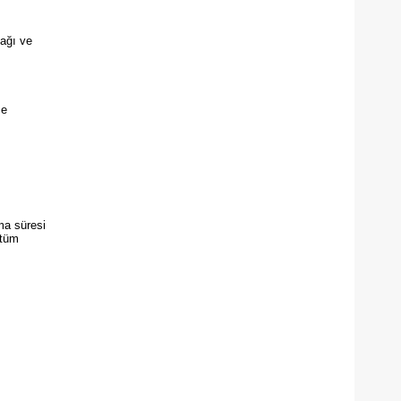
nağı ve
me
nma süresi
 tüm