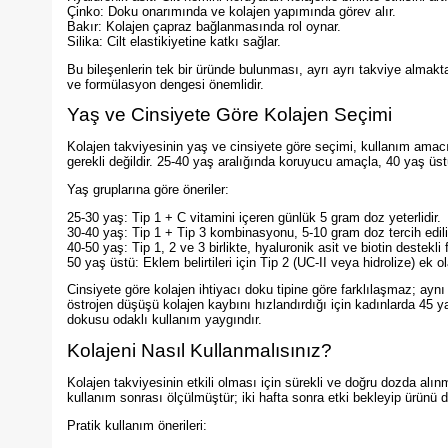
Çinko: Doku onarımında ve kolajen yapımında görev alır.
Bakır: Kolajen çapraz bağlanmasında rol oynar.
Silika: Cilt elastikiyetine katkı sağlar.
Bu bileşenlerin tek bir üründe bulunması, ayrı ayrı takviye almakt
ve formülasyon dengesi önemlidir.
Yaş ve Cinsiyete Göre Kolajen Seçimi
Kolajen takviyesinin yaş ve cinsiyete göre seçimi, kullanım amacın
gerekli değildir. 25-40 yaş aralığında koruyucu amaçla, 40 yaş üstünd
Yaş gruplarına göre öneriler:
25-30 yaş: Tip 1 + C vitamini içeren günlük 5 gram doz yeterlidir.
30-40 yaş: Tip 1 + Tip 3 kombinasyonu, 5-10 gram doz tercih edili
40-50 yaş: Tip 1, 2 ve 3 birlikte, hyaluronik asit ve biotin destekli 
50 yaş üstü: Eklem belirtileri için Tip 2 (UC-II veya hidrolize) ek ola
Cinsiyete göre kolajen ihtiyacı doku tipine göre farklılaşmaz; ay
östrojen düşüşü kolajen kaybını hızlandırdığı için kadınlarda 45 ya
dokusu odaklı kullanım yaygındır.
Kolajeni Nasıl Kullanmalısınız?
Kolajen takviyesinin etkili olması için sürekli ve doğru dozda alınm
kullanım sonrası ölçülmüştür; iki hafta sonra etki bekleyip ürünü d
Pratik kullanım önerileri: