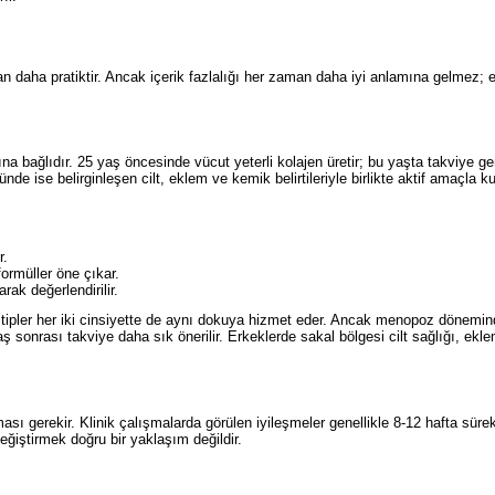
an daha pratiktir. Ancak içerik fazlalığı her zaman daha iyi anlamına gelmez; 
a bağlıdır. 25 yaş öncesinde vücut yeterli kolajen üretir; bu yaşta takviye gen
e ise belirginleşen cilt, eklem ve kemik belirtileriyle birlikte aktif amaçla kul
r.
formüller öne çıkar.
rak değerlendirilir.
nı tipler her iki cinsiyette de aynı dokuya hizmet eder. Ancak menopoz dönemi
ş sonrası takviye daha sık önerilir. Erkeklerde sakal bölgesi cilt sağlığı, ekl
ası gerekir. Klinik çalışmalarda görülen iyileşmeler genellikle 8-12 hafta sürek
eğiştirmek doğru bir yaklaşım değildir.