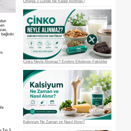
Omega 3 Günde Ne Kadar Alınmalı?
udun
jen
rzax,
bağlıdır.
im
Çinko Neyle Alınmaz? Emilimi Etkileyen Faktörler
ihi
Kalsiyum Ne Zaman ve Nasıl Alınır?
e Tip 3