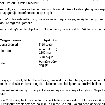
doku ve etki süreleri farklıdır.
rur. Cilt, saç, tırnak ve kemik dokusunda yer alır. Antioksidan işlev gören sığ
e saç gürlüğü hedeflenirse bu tip seçilir.
ırdağından elde edilir. Diz, omuz ve eklem ağrısı yaşayan kişiler bu tipi terci
a (40 mg) etki gösterir.
as dokusunda görev alır. Tip 1 + Tip 3 kombinasyonu cilt odaklı ürünlerde standar
Yaygın Kaynak
Tipik Doz
 deniz ürünleri
5-10 g/gün
40 mg (UC-II) -
 kıkırdağı
1200 mg
ı
5-10 g/gün
Formüle göre
üller
değişir
 saşe, sıvı shot, tablet, kapsül ve çiğnenebilir gibi formlar piyasada bulunur. 
sa olsun düşük moleküler ağırlıklı kolajen peptitleri içermesi emilimi belirler.
 Lezzetlendirilmemiş toz suya, kahveye veya smoothie'ye karıştırılır. Saşe fo
ulur.
nde C vitamini, biotin ve hyaluronik asit birlikte sunulabilir. Tablet ve kapsül f
re uygundur; ancak doz başına 1000-2000 mg ile sınırlı kaldığından genelde bi