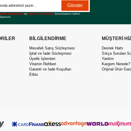
Gönder
yelik koşullarını
ve
kişisel verilerimin
korunmasını kabul
diyorum.
RİLER
BİLGİLENDİRME
MÜŞTERİ Hİ
Mesafeli Satış Sözleşmesi
Destek Hattı
İptal ve İade Sözleşmesi
Sıkça Sorulan So
Üyelik İşlemleri
Yardım
Vitamin Rehberi
Kargom Nerede?
Garanti ve İade Koşulları
Orijinal Ürün Gara
Etbis