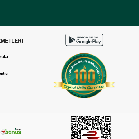
ZMETLERİ
rular
ntisi