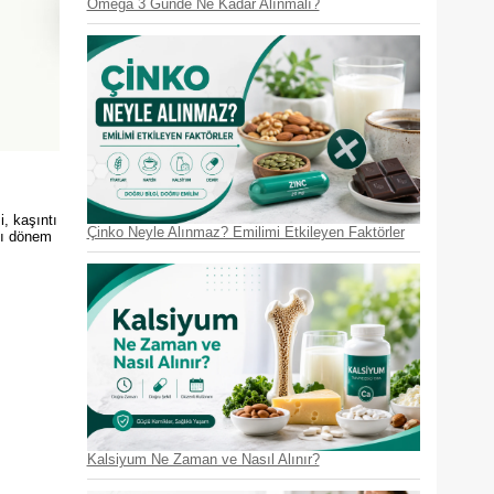
Omega 3 Günde Ne Kadar Alınmalı?
i, kaşıntı
Çinko Neyle Alınmaz? Emilimi Etkileyen Faktörler
ası dönem
Kalsiyum Ne Zaman ve Nasıl Alınır?