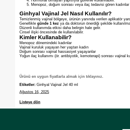
Hormonal olmayan yapısıyla güvenle kullanılabilir.
Menopoz, doğum sonrası veya ilaç tedavisi gören kadınlar 
Ginhyal Vajinal Jel Nasıl Kullanılır?
Temizlenmiş vajinal bölgeye, ürünün yanında verilen aplikatör yar
Genellikle
günde 1 kez
ya da doktorun önerdiği şekilde kullanılmal
Düzenli kullanımda etkisi daha belirgin hale gelir.
Cinsel ilişki öncesinde de kullanılabilir.
Kimler Kullanabilir?
Menopoz dönemindeki kadınlar
Vajinal kuruluk yaşayan her yaştan kadın
Doğum sonrası vajinal hassasiyet yaşayanlar
Yoğun ilaç kullanımı (ör. antibiyotik, kemoterapi) sonrası vajinal 
Ürünü en uygun fiyatlarla almak için tıklayınız.
Etiketler:
Ginhyal Vajinal Jel 40 ml
Ağustos 16, 2025
Listeye dön