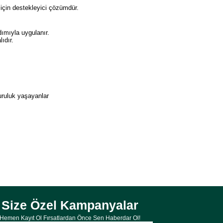
için destekleyici çözümdür.
dımıyla uygulanır.
ıdır.
kuruluk yaşayanlar
Size Özel Kampanyalar
Hemen Kayıt Ol Fırsatlardan Önce Sen Haberdar Ol!