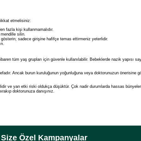
ikkat etmelisiniz:
en fazla kişi kullanmamalıdır.
endille silin.
terin; sadece girişine hafifçe temas ettirmeniz yeterlidir.
ın.
aren tüm yaş grupları için güvenle kullanılabilir. Bebeklerde nazik yapısı sa
defadır. Ancak burun kuruluğunun yoğunluğuna veya doktorunuzun önerisine g
lidir ve yan etki riski oldukça düşüktür. Çok nadir durumlarda hassas bünyeler
bırakıp doktorunuza danışınız.
Size Özel Kampanyalar