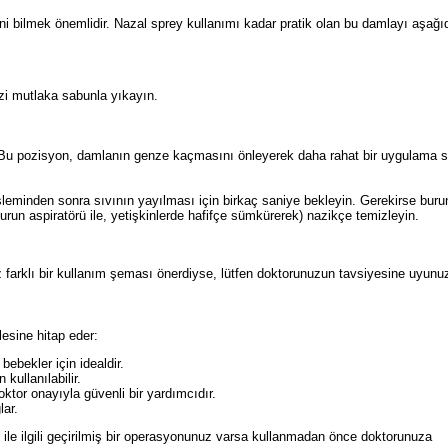
 bilmek önemlidir. Nazal sprey kullanımı kadar pratik olan bu damlayı aşağı
zi mutlaka sabunla yıkayın.
n. Bu pozisyon, damlanın genze kaçmasını önleyerek daha rahat bir uygulama s
minden sonra sıvının yayılması için birkaç saniye bekleyin. Gerekirse burun
run aspiratörü ile, yetişkinlerde hafifçe sümkürerek) nazikçe temizleyin.
z farklı bir kullanım şeması önerdiyse, lütfen doktorunuzun tavsiyesine uyunu
lesine hitap eder:
ebekler için idealdir.
kullanılabilir.
oktor onayıyla güvenli bir yardımcıdır.
lar.
 ile ilgili geçirilmiş bir operasyonunuz varsa kullanmadan önce doktorunuza