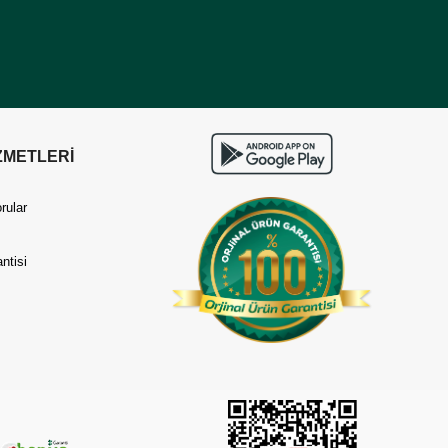
ZMETLERİ
rular
ntisi