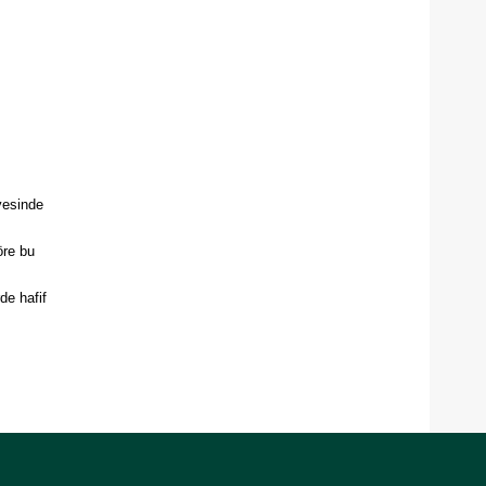
yesinde
öre bu
de hafif