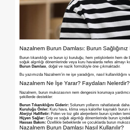
Nazalnem Burun Damlası: Burun Sağlığınız 
Burun tıkanıklığı ve burun içi kuruluğu, hem yetişkinlerin hem de 
soğuk algınlığı dönemlerinde veya kuru havalarda nefes almayı k
Burun Damlası
, doğal ve nazik formülüyle öne çıkmaktadır.
Bu yazımızda Nazalnem’in ne işe yaradığını, nasıl kullanıldığını v
Nazalnem Ne İşe Yarar? Faydaları Nelerdir?
Nazalnem, burun mukozasının nem dengesini korumaya yardımcı ola
şekillerde destekler:
Burun Tıkanıklığını Giderir:
Solunum yollarını rahatlatarak daha
Kuruluğu Önler:
Kuru hava, klima veya kalorifer kaynaklı burun iç
Alerjiyi Hafifletir:
Polen ve toz gibi alerjenlerin burun içinden temi
Hijyen Sağlar:
Grip ve soğuk algınlığı dönemlerinde burun içindek
Hassas Bakım:
Özellikle bebeklerde ve çocuklarda burun mukozas
Nazalnem Burun Damlası Nasıl Kullanılır?