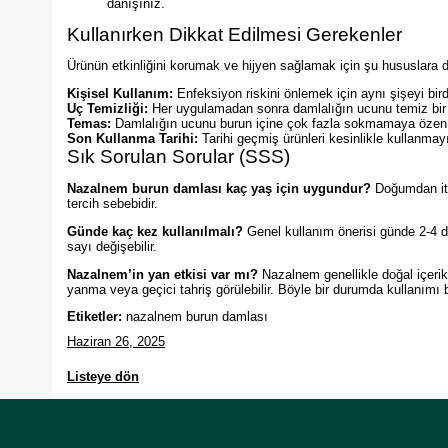
danışınız.
Kullanırken Dikkat Edilmesi Gerekenler
Ürünün etkinliğini korumak ve hijyen sağlamak için şu hususlara d
Kişisel Kullanım:
Enfeksiyon riskini önlemek için aynı şişeyi bird
Uç Temizliği:
Her uygulamadan sonra damlalığın ucunu temiz bir m
Temas:
Damlalığın ucunu burun içine çok fazla sokmamaya özen gös
Son Kullanma Tarihi:
Tarihi geçmiş ürünleri kesinlikle kullanmay
Sık Sorulan Sorular (SSS)
Nazalnem burun damlası kaç yaş için uygundur?
Doğumdan itib
tercih sebebidir.
Günde kaç kez kullanılmalı?
Genel kullanım önerisi günde 2-4 
sayı değişebilir.
Nazalnem’in yan etkisi var mı?
Nazalnem genellikle doğal içerik
yanma veya geçici tahriş görülebilir. Böyle bir durumda kullanımı 
Etiketler:
nazalnem burun damlası
Haziran 26, 2025
Listeye dön