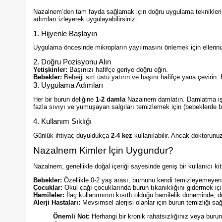
Nazalnem’den tam fayda sağlamak için doğru uygulama tekniklerini
adımları izleyerek uygulayabilirsiniz:
1. Hijyenle Başlayın
Uygulama öncesinde mikropların yayılmasını önlemek için ellerini
2. Doğru Pozisyonu Alın
Yetişkinler:
Başınızı hafifçe geriye doğru eğin.
Bebekler:
Bebeği sırt üstü yatırın ve başını hafifçe yana çeviri
3. Uygulama Adımları
Her bir burun deliğine
1-2 damla
Nazalnem damlatın. Damlatma işle
fazla sıvıyı ve yumuşayan salgıları temizlemek için (bebeklerde bu
4. Kullanım Sıklığı
Günlük ihtiyaç duyuldukça
2-4 kez
kullanılabilir. Ancak doktorunu
Nazalnem Kimler İçin Uygundur?
Nazalnem, genellikle doğal içeriği sayesinde geniş bir kullanıcı kit
Bebekler:
Özellikle 0-2 yaş arası, burnunu kendi temizleyemeyen b
Çocuklar:
Okul çağı çocuklarında burun tıkanıklığını gidermek için 
Hamileler:
İlaç kullanımının kısıtlı olduğu hamilelik döneminde, d
Alerji Hastaları:
Mevsimsel alerjisi olanlar için burun temizliği sağ
Önemli Not:
Herhangi bir kronik rahatsızlığınız veya burun