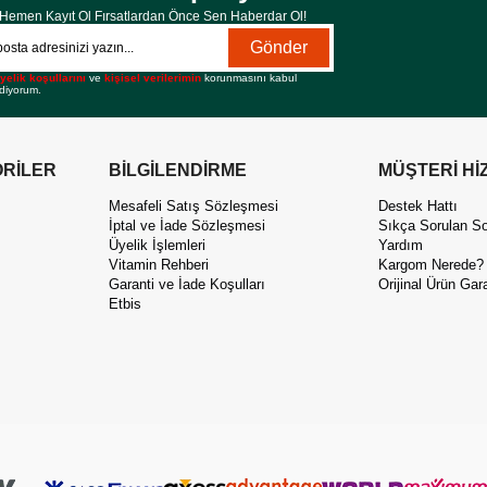
Hemen Kayıt Ol Fırsatlardan Önce Sen Haberdar Ol!
Gönder
yelik koşullarını
ve
kişisel verilerimin
korunmasını kabul
diyorum.
RİLER
BİLGİLENDİRME
MÜŞTERİ Hİ
Mesafeli Satış Sözleşmesi
Destek Hattı
İptal ve İade Sözleşmesi
Sıkça Sorulan So
Üyelik İşlemleri
Yardım
Vitamin Rehberi
Kargom Nerede?
Garanti ve İade Koşulları
Orijinal Ürün Gara
Etbis