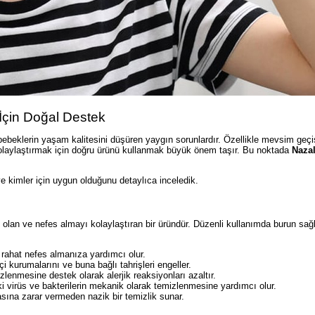
İçin Doğal Destek
bebeklerin yaşam kalitesini düşüren yaygın sorunlardır. Özellikle mevsim geçi
olaylaştırmak için doğru ürünü kullanmak büyük önem taşır. Bu noktada
Naza
e kimler için uygun olduğunu detaylıca inceledik.
n ve nefes almayı kolaylaştıran bir üründür. Düzenli kullanımda burun sağl
 rahat nefes almanıza yardımcı olur.
i kurumalarını ve buna bağlı tahrişleri engeller.
zlenmesine destek olarak alerjik reaksiyonları azaltır.
i virüs ve bakterilerin mekanik olarak temizlenmesine yardımcı olur.
ına zarar vermeden nazik bir temizlik sunar.