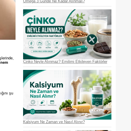
Omega 3 Günde Ne Kadar Alınmalı?
şlerinde,
Çinko Neyle Alınmaz? Emilimi Etkileyen Faktörler
lnem
ığını şu
Kalsiyum Ne Zaman ve Nasıl Alınır?