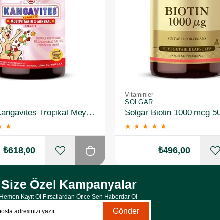
Vitaminler
SOLGAR
Solgar Kangavites Tropikal Meyve Aromalı 60 Tablet
Solgar Biotin 1000 mcg 5
★
★
★
★
★
★
★
₺618,00
₺496,00
Size Özel Kampanyalar
Hemen Kayıt Ol Fırsatlardan Önce Sen Haberdar Ol!
Gönder