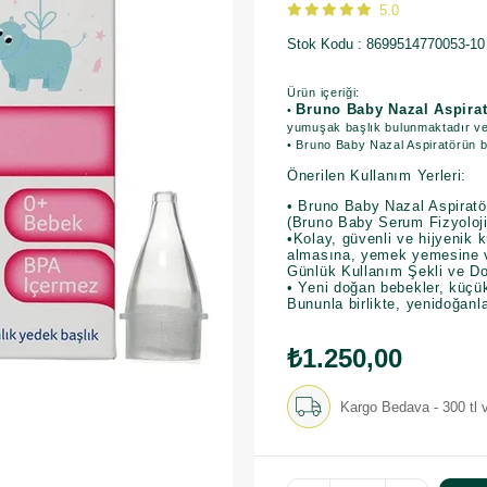
5.0
Stok Kodu
8699514770053-10
Ürün içeriği:
Bruno Baby Nazal Aspirat
•
yumuşak başlık bulunmaktadır v
• Bruno Baby Nazal Aspiratörün bi
Önerilen Kullanım Yerleri:
• Bruno Baby Nazal Aspiratör
(Bruno Baby Serum Fizyolojik
•Kolay, güvenli ve hijyenik 
almasına, yemek yemesine 
Günlük Kullanım Şekli ve D
• Yeni doğan bebekler, küçü
Bununla birlikte, yenidoğanl
₺1.250,00
Kargo Bedava - 300 tl v