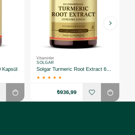
Vitaminler
Vi
SOLGAR
S
0 Kapsül
Solgar Turmeric Root Extract 60 Kapsül
★
★
★
★
★
₺936,99