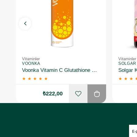
Vitaminler
Vitaminler
VOONKA
SOLGAR
Voonka Vitamin C Glutathione Complex Efervesan 15 Tablet
★
★
★
★
★
★
★
★
₺222,00