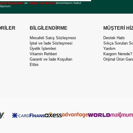
yelik koşullarını
ve
kişisel verilerimin
korunmasını kabul
diyorum.
RİLER
BİLGİLENDİRME
MÜŞTERİ Hİ
Mesafeli Satış Sözleşmesi
Destek Hattı
İptal ve İade Sözleşmesi
Sıkça Sorulan So
Üyelik İşlemleri
Yardım
Vitamin Rehberi
Kargom Nerede?
Garanti ve İade Koşulları
Orijinal Ürün Gara
Etbis