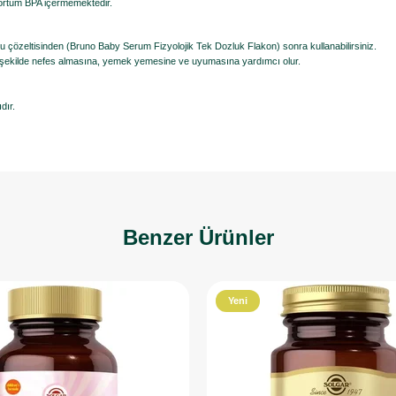
 hortum BPA içermemektedir.
yu çözeltisinden (Bruno Baby Serum Fizyolojik Tek Dozluk Flakon) sonra kullanabilirsiniz.
mal şekilde nefes almasına, yemek yemesine ve uyumasına yardımcı olur.
dır.
Benzer Ürünler
Yeni
Ürün