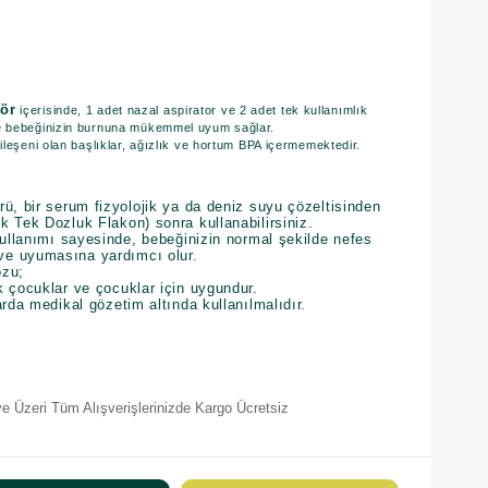
ör
içerisinde, 1 adet nazal aspirator ve 2 adet tek kullanımlık
e bebeğinizin burnuna mükemmel uyum sağlar.
leşeni olan başlıklar, ağızlık ve hortum BPA içermemektedir.
ü, bir serum fizyolojik ya da deniz suyu çözeltisinden
 Tek Dozluk Flakon) sonra kullanabilirsiniz.
kullanımı sayesinde, bebeğinizin normal şekilde nefes
ve uyumasına yardımcı olur.
ozu;
k çocuklar ve çocuklar için uygundur.
arda medikal gözetim altında kullanılmalıdır.
e Üzeri Tüm Alışverişlerinizde Kargo Ücretsiz