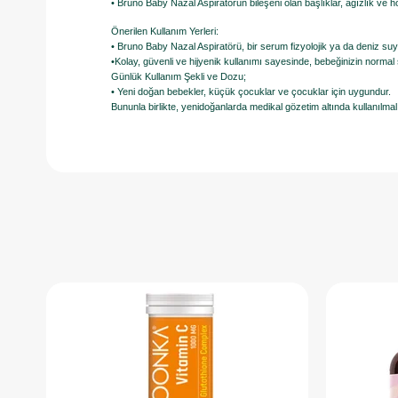
• Bruno Baby Nazal Aspiratörün bileşeni olan başlıklar, ağızlık ve
Önerilen Kullanım Yerleri:
• Bruno Baby Nazal Aspiratörü, bir serum fizyolojik ya da deniz su
•Kolay, güvenli ve hijyenik kullanımı sayesinde, bebeğinizin nor
Günlük Kullanım Şekli ve Dozu;
• Yeni doğan bebekler, küçük çocuklar ve çocuklar için uygundur.
Bununla birlikte, yenidoğanlarda medikal gözetim altında kullanılmalı