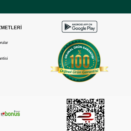
ZMETLERİ
rular
ntisi